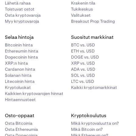
Lähetä rahaa
Krakenin tila
Toistuvat ostot
Tukikeskus
Osta kryptovaroja
Valitukset
Myy kryptovaroja
Breakout Prop Trading
Selaa hintoja
Suositut markkinat
Bitcoinin hinta
BTC vs. USD
Ethereumin hinta
ETH vs. USD
Dogecoinin hinta
DOGE vs. USD
XRP:n hinta
XRP vs. USD
Cardanon hinta
ADA vs. USD
Solanan hinta
SOL vs. USD
Litecoinin hinta
LTC vs. USD
Kryptoluokat
Kaikki kryptomarkkinat
Kaikkien kryptovarojen hinnat
Hintaennusteet
Osto-oppaat
Kryptokoulutus
Osta Bitcoinia
Mikä kryptovaluutta on?
Osta Ethereumia
Mikä Bitcoin on?
Osta Dogecoinia
Mikä Ethereum on?