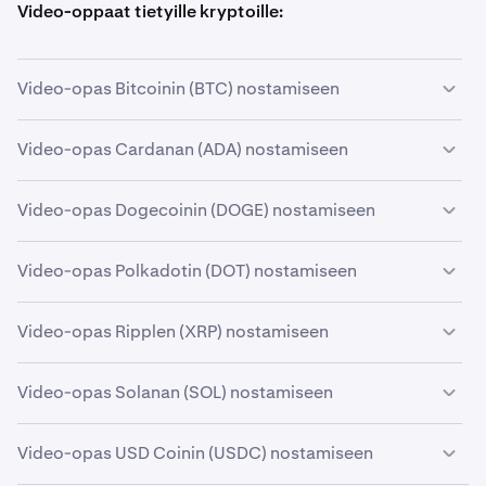
Video-oppaat tietyille kryptoille:
Video-opas Bitcoinin (BTC) nostamiseen
Video-opas Cardanan (ADA) nostamiseen
Video-opas Dogecoinin (DOGE) nostamiseen
Video-opas Polkadotin (DOT) nostamiseen
Video-opas Ripplen (XRP) nostamiseen
Video-opas Solanan (SOL) nostamiseen
Video-opas USD Coinin (USDC) nostamiseen