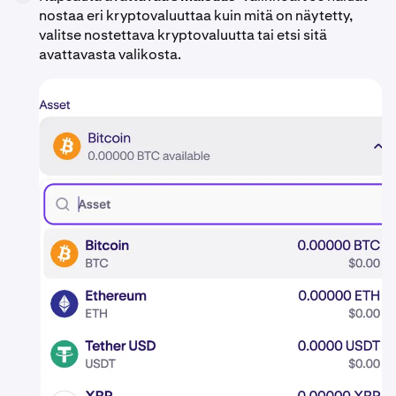
nostaa eri kryptovaluuttaa kuin mitä on näytetty,
valitse nostettava kryptovaluutta tai etsi sitä
avattavasta valikosta.