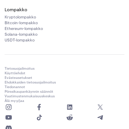
Lompakko
Kryptolompakko
Bitcoin-lompakko
Ethereum-lompakko
Solana-lompakko
USDT-lompakko
Tietosuojailmoitus
Käyttöehdot
Evästeasetukset
Ehdokkaiden tietosuojailmoitus
Tiedonannot
Pörssikaupankäynnin säännöt
Vaatimustenmukaisuuskeskus
Älä myy/jaa