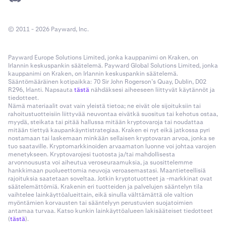
© 2011 - 2026 Payward, Inc.
Payward Europe Solutions Limited, jonka kauppanimi on Kraken, on
Irlannin keskuspankin säätelemä. Payward Global Solutions Limited, jonka
kauppanimi on Kraken, on Irlannin keskuspankin säätelemä.
Sääntömääräinen kotipaikka: 70 Sir John Rogerson’s Quay, Dublin, D02
R296, Irlanti. Napsauta
tästä
nähdäksesi aiheeseen liittyvät käytännöt ja
tiedotteet.
Nämä materiaalit ovat vain yleistä tietoa; ne eivät ole sijoituksiin tai
rahoitustuotteisiin liittyvää neuvontaa eivätkä suositus tai kehotus ostaa,
myydä, steikata tai pitää hallussa mitään kryptovaroja tai noudattaa
mitään tiettyä kaupankäyntistrategiaa. Kraken ei nyt eikä jatkossa pyri
nostamaan tai laskemaan minkään sellaisen kryptovaran arvoa, jonka se
tuo saataville. Kryptomarkkinoiden arvaamaton luonne voi johtaa varojen
menetykseen. Kryptovarojesi tuotosta ja/tai mahdollisesta
arvonnoususta voi aiheutua veroseuraamuksia, ja suosittelemme
hankkimaan puolueettomia neuvoja veroasemastasi. Maantieteellisiä
rajoituksia saatetaan soveltaa. Jotkin kryptotuotteet ja -markkinat ovat
säätelemättömiä. Krakenin eri tuotteiden ja palvelujen sääntelyn tila
vaihtelee lainkäyttöalueittain, eikä sinulla välttämättä ole valtion
myöntämien korvausten tai sääntelyyn perustuvien suojatoimien
antamaa turvaa. Katso kunkin lainkäyttöalueen lakisääteiset tiedotteet
(
tästä
).