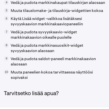
Vedä ja pudota markkinakaupat tilauskirjan alaosaan
4
Muuta tilauslomake- ja tilauskirja-widgettien kokoa
5
Käytä Lisää widget -valikkoa lisätäksesi
6
syvyyskaavion markkinakaaviopaneeliin
Vedä ja pudota syvyyskaavio-widget
7
markkinakaavion oikealle puolelle
Vedä ja pudota markkinasuosikit-widget
8
syvyyskaavion alaosaan
Vedä ja pudota saldot-paneeli markkinakaavion
9
alaosaan
Muuta paneelien kokoa tarvittaessa näyttöösi
10
sopivaksi
Tarvitsetko lisää apua?