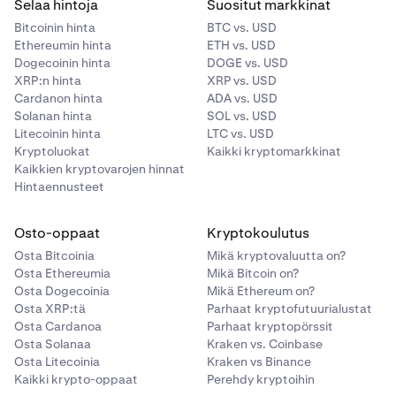
Selaa hintoja
Suositut markkinat
Bitcoinin hinta
BTC vs. USD
Ethereumin hinta
ETH vs. USD
Dogecoinin hinta
DOGE vs. USD
XRP:n hinta
XRP vs. USD
Cardanon hinta
ADA vs. USD
Solanan hinta
SOL vs. USD
Litecoinin hinta
LTC vs. USD
Kryptoluokat
Kaikki kryptomarkkinat
Kaikkien kryptovarojen hinnat
Hintaennusteet
Osto-oppaat
Kryptokoulutus
Osta Bitcoinia
Mikä kryptovaluutta on?
Osta Ethereumia
Mikä Bitcoin on?
Osta Dogecoinia
Mikä Ethereum on?
Osta XRP:tä
Parhaat kryptofutuurialustat
Osta Cardanoa
Parhaat kryptopörssit
Osta Solanaa
Kraken vs. Coinbase
Osta Litecoinia
Kraken vs Binance
Kaikki krypto-oppaat
Perehdy kryptoihin