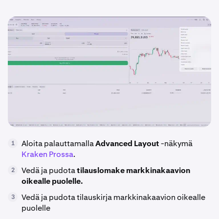
Aloita palauttamalla
Advanced Layout
-näkymä
1
Kraken Prossa
.
Vedä ja pudota
tilauslomake
markkinakaavion
2
oikealle puolelle.
Vedä ja pudota tilauskirja markkinakaavion oikealle
3
puolelle