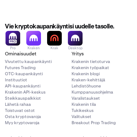
Vie kryptokaupankäyntisi uudelle tasolle.
Pro
Kraken
Krak
Desktop
Ominaisuudet
Yritys
Vivutettu kaupankäynti
Krakenin tietoturva
Futures Trading
Krakenin työpaikat
OTC-kaupankäynti
Krakenin blogi
Instituutiot
Kraken-kehittäjä
API-kaupankäynti
Lehdistöhuone
Krakenin API-keskus
Kumppanuusohjelma
Steikkauspalkkiot
Varalistaukset
Lähetä rahaa
Krakenin tila
Toistuvat ostot
Tukikeskus
Osta kryptovaroja
Valitukset
Myy kryptovaroja
Breakout Prop Trading