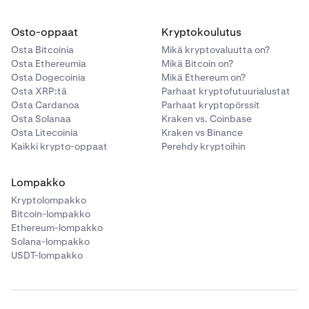
Osto-oppaat
Kryptokoulutus
Osta Bitcoinia
Mikä kryptovaluutta on?
Osta Ethereumia
Mikä Bitcoin on?
Osta Dogecoinia
Mikä Ethereum on?
Osta XRP:tä
Parhaat kryptofutuurialustat
Osta Cardanoa
Parhaat kryptopörssit
Osta Solanaa
Kraken vs. Coinbase
Osta Litecoinia
Kraken vs Binance
Kaikki krypto-oppaat
Perehdy kryptoihin
Lompakko
Kryptolompakko
Bitcoin-lompakko
Ethereum-lompakko
Solana-lompakko
USDT-lompakko