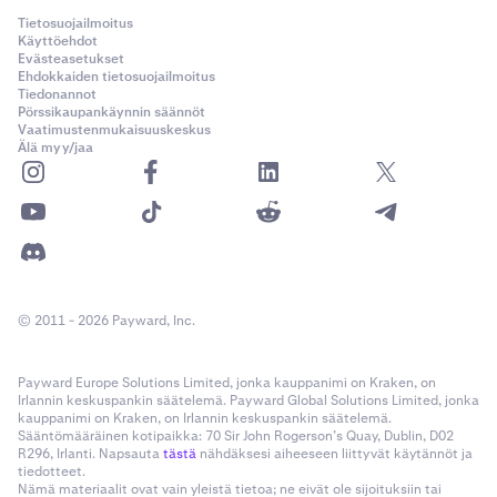
Tietosuojailmoitus
Käyttöehdot
Evästeasetukset
Ehdokkaiden tietosuojailmoitus
Tiedonannot
Pörssikaupankäynnin säännöt
Vaatimustenmukaisuuskeskus
Älä myy/jaa
© 2011 - 2026 Payward, Inc.
Payward Europe Solutions Limited, jonka kauppanimi on Kraken, on
Irlannin keskuspankin säätelemä. Payward Global Solutions Limited, jonka
kauppanimi on Kraken, on Irlannin keskuspankin säätelemä.
Sääntömääräinen kotipaikka: 70 Sir John Rogerson’s Quay, Dublin, D02
R296, Irlanti. Napsauta
tästä
nähdäksesi aiheeseen liittyvät käytännöt ja
tiedotteet.
Nämä materiaalit ovat vain yleistä tietoa; ne eivät ole sijoituksiin tai