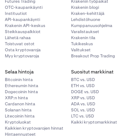
Futures Trading
Krakenin työpaikat
OTC-kaupankäynti
Krakenin blogi
Instituutiot
Kraken-kehittäjä
API-kaupankäynti
Lehdistöhuone
Krakenin API-keskus
Kumppanuusohjelma
Steikkauspalkkiot
Varalistaukset
Lähetä rahaa
Krakenin tila
Toistuvat ostot
Tukikeskus
Osta kryptovaroja
Valitukset
Myy kryptovaroja
Breakout Prop Trading
Selaa hintoja
Suositut markkinat
Bitcoinin hinta
BTC vs. USD
Ethereumin hinta
ETH vs. USD
Dogecoinin hinta
DOGE vs. USD
XRP:n hinta
XRP vs. USD
Cardanon hinta
ADA vs. USD
Solanan hinta
SOL vs. USD
Litecoinin hinta
LTC vs. USD
Kryptoluokat
Kaikki kryptomarkkinat
Kaikkien kryptovarojen hinnat
Hintaennusteet