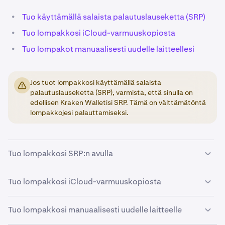
•
Tuo käyttämällä salaista palautuslauseketta (SRP)
•
Tuo lompakkosi iCloud-varmuuskopiosta
•
Tuo lompakot manuaalisesti uudelle laitteellesi
Jos tuot lompakkosi käyttämällä salaista
palautuslauseketta (SRP), varmista, että sinulla on
edellisen Kraken Walletisi SRP. Tämä on välttämätöntä
lompakkojesi palauttamiseksi.
Tuo lompakkosi SRP:n avulla
Tuo lompakkosi iCloud-varmuuskopiosta
Lataa
virallinen Kraken Wallet -sovellus
App Storesta
1
tai Google Play Storesta.
Tuo lompakkosi manuaalisesti uudelle laitteelle
Napauta
Tuo lompakko
ja syötä SRP aloittaaksesi
Lataa
virallinen Kraken Wallet -sovellus
App Storesta
2
1
prosessin.
tai Google Play Storesta.