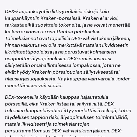
ulkopuolelta lähetetyt omaisuuserät säilytetään
•
Verkkomaksu: näytetään kaupantekohetkellä. Kun
avaimia, eikä voi siirtää varojasi ilman nimenomaista
DEX-kaupankäynti ei tällä hetkellä tue suoria nostoja tai
lompakossa, mutta niillä ei voi käydä kauppaa
myyt, Kraken kattaa verkkomaksun puolestasi –
valtuutustasi. Jos kauppa epäonnistuu tai peruutetaan,
talletuksia. Jos haluat käyttää lompakkoasi itsenäisesti,
DEX-kaupankäyntiin liittyy erilaisia riskejä kuin
sovelluksessa. Vain DEX-kaupankäyntivirran kautta
sinun ei tarvitse pitää ETH:tä tai muuta gas-tokenia
varat palautetaan Kraken-saldollesi.
voit viedä yksityisen avaimen tilisi asetuksista ja tuoda
kaupankäyntiin Kraken-pörssissä. Kraken ei arvioi,
ostetut tokenit ovat kaupattavissa.
hallussasi.
sen yhteensopivaan ulkoiseen lompakkosovellukseen.
tarkasta eikä suosittele tokeneita, ja ne voivat menettää
kaiken arvonsa tai osoittautua petokseksi.
Kaikilla lohkoketjuilla:
Toimeksiannot ovat lopullisia DEX-vahvistuksen jälkeen,
hinnan vaikutus voi olla merkittävä matalan likviditeetin
likviditeettipooleissa ja ne perustuvat kolmansien
•
DEX-swap-maksu: taustalla olevan
osapuolten älysopimuksiin. DEX-omaisuuseräsi
likviditeettipoolin perimä maksu, joka sisältyy
säilytetään omahallintaisessa lompakossa, joten ne
toteutushintaan.
eivät hyödy Krakenin pörssipuolen säilytyksestä tai
tilauskirjasuojauksista. Käy kauppaa vain varoilla, joiden
Koko maksuyhteenveto, mukaan lukien arvioitu
menettämisen voit sietää.
vähimmäissumma jonka vastaanotat, näytetään
toimeksiantonäytöllä ennen kaupan vahvistamista.
DEX-tokeneilla käydään kauppaa hajautetuilla
pörsseillä, eikä Kraken listaa tai säilytä niitä. DEX-
tokenien kaupankäyntiin liittyy merkittäviä riskejä, kuten
täydellisen tappion riski, älysopimuksen toimintahäiriö,
matala likviditeetti ja toimeksiantojen
peruuttamattomuus DEX-vahvistuksen jälkeen. DEX-