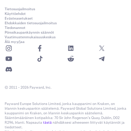
Tietosuojailmoitus
Käyttöehdot
Evästeasetukset
Ehdokkaiden tietosuojailmoitus
Tiedonannot
Pörssikaupankäynnin säännöt
Vaatimustenmukaisuuskeskus
Älä myy/jaa
© 2011 - 2026 Payward, Inc.
Payward Europe Solutions Limited, jonka kauppanimi on Kraken, on
Irlannin keskuspankin säätelemä. Payward Global Solutions Limited, jonka
kauppanimi on Kraken, on Irlannin keskuspankin säätelemä.
Sääntömääräinen kotipaikka: 70 Sir John Rogerson’s Quay, Dublin, D02
R296, Irlanti. Napsauta
tästä
nähdäksesi aiheeseen liittyvät käytännöt ja
tiedotteet.