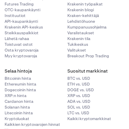
Futures Trading
Krakenin työpaikat
OTC-kaupankäynti
Krakenin blogi
Instituutiot
Kraken-kehittäjä
API-kaupankäynti
Lehdistöhuone
Krakenin API-keskus
Kumppanuusohjelma
Steikkauspalkkiot
Varalistaukset
Lähetä rahaa
Krakenin tila
Toistuvat ostot
Tukikeskus
Osta kryptovaroja
Valitukset
Myy kryptovaroja
Breakout Prop Trading
Selaa hintoja
Suositut markkinat
Bitcoinin hinta
BTC vs. USD
Ethereumin hinta
ETH vs. USD
Dogecoinin hinta
DOGE vs. USD
XRP:n hinta
XRP vs. USD
Cardanon hinta
ADA vs. USD
Solanan hinta
SOL vs. USD
Litecoinin hinta
LTC vs. USD
Kryptoluokat
Kaikki kryptomarkkinat
Kaikkien kryptovarojen hinnat