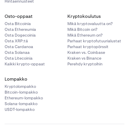
Hintaennusteet
Osto-oppaat
Kryptokoulutus
Osta Bitcoinia
Mikä kryptovaluutta on?
Osta Ethereumia
Mikä Bitcoin on?
Osta Dogecoinia
Mikä Ethereum on?
Osta XRP:tä
Parhaat kryptofutuurialustat
Osta Cardanoa
Parhaat kryptopörssit
Osta Solanaa
Kraken vs. Coinbase
Osta Litecoinia
Kraken vs Binance
Kaikki krypto-oppaat
Perehdy kryptoihin
Lompakko
Kryptolompakko
Bitcoin-lompakko
Ethereum-lompakko
Solana-lompakko
USDT-lompakko