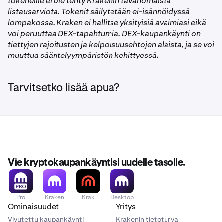
tokeneille ei ole tehty Krakenin tavanomaista
listausarviota. Tokenit säilytetään ei-isännöidyssä
lompakossa. Kraken ei hallitse yksityisiä avaimiasi eikä
voi peruuttaa DEX-tapahtumia. DEX-kaupankäynti on
tiettyjen rajoitusten ja kelpoisuusehtojen alaista, ja se voi
muuttua sääntelyympäristön kehittyessä.
Tarvitsetko lisää apua?
Vie kryptokaupankäyntisi uudelle tasolle.
Pro
Kraken
Krak
Desktop
Ominaisuudet
Yritys
Vivutettu kaupankäynti
Krakenin tietoturva