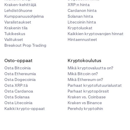
Kraken-kehittäjä
XRP:n hinta
Lehdistöhuone
Cardanon hinta
Kumppanuusohjelma
Solanan hinta
Varalistaukset
Litecoinin hinta
Krakenin tila
Kryptoluokat
Tukikeskus
Kaikkien kryptovarojen hinnat
Valitukset
Hintaennusteet
Breakout Prop Trading
Osto-oppaat
Kryptokoulutus
Osta Bitcoinia
Mikä kryptovaluutta on?
Osta Ethereumia
Mikä Bitcoin on?
Osta Dogecoinia
Mikä Ethereum on?
Osta XRP:tä
Parhaat kryptofutuurialustat
Osta Cardanoa
Parhaat kryptopörssit
Osta Solanaa
Kraken vs. Coinbase
Osta Litecoinia
Kraken vs Binance
Kaikki krypto-oppaat
Perehdy kryptoihin