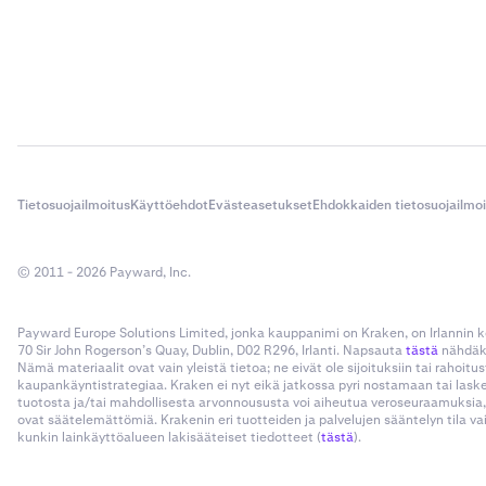
Tietosuojailmoitus
Käyttöehdot
Evästeasetukset
Ehdokkaiden tietosuojailmo
© 2011 - 2026 Payward, Inc.
Payward Europe Solutions Limited, jonka kauppanimi on Kraken, on Irlannin
70 Sir John Rogerson’s Quay, Dublin, D02 R296, Irlanti. Napsauta
tästä
nähdäks
Nämä materiaalit ovat vain yleistä tietoa; ne eivät ole sijoituksiin tai rahoi
kaupankäyntistrategiaa. Kraken ei nyt eikä jatkossa pyri nostamaan tai las
tuotosta ja/tai mahdollisesta arvonnoususta voi aiheutua veroseuraamuksia,
ovat säätelemättömiä. Krakenin eri tuotteiden ja palvelujen sääntelyn tila v
kunkin lainkäyttöalueen lakisääteiset tiedotteet (
tästä
).