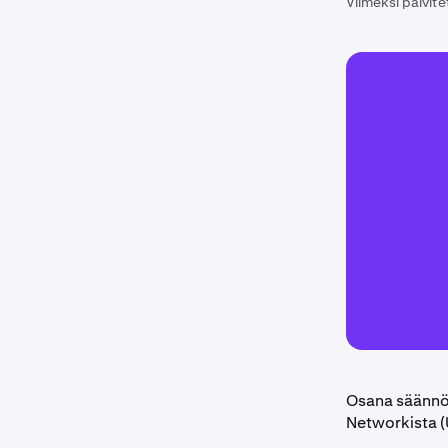
Viimeksi päivite
Osana säännöl
Networkista (