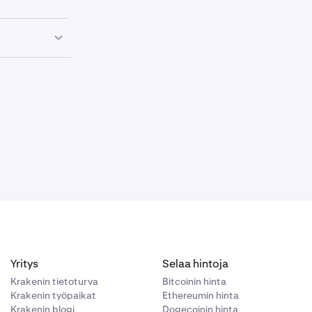
 ESX:lle
taan käytöstä
ESX:stä
amaan
varansa
Yritys
Selaa hintoja
Tämän
intojen, ja
Krakenin tietoturva
Bitcoinin hinta
tämättömän
Krakenin työpaikat
Ethereumin hinta
Krakenin blogi
Dogecoinin hinta