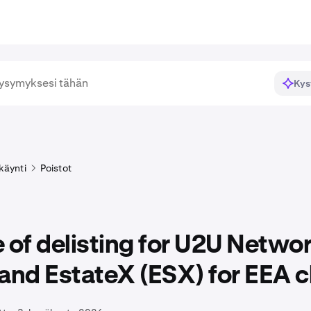
Kys
käynti
Poistot
 of delisting for U2U Netwo
and EstateX (ESX) for EEA c