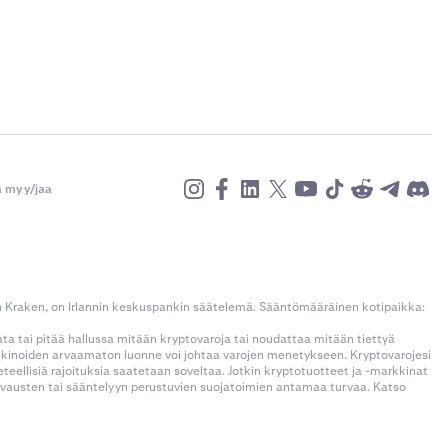
ä myy/jaa
n Kraken, on Irlannin keskuspankin säätelemä. Sääntömääräinen kotipaikka:
kata tai pitää hallussa mitään kryptovaroja tai noudattaa mitään tiettyä
rkkinoiden arvaamaton luonne voi johtaa varojen menetykseen. Kryptovarojesi
llisiä rajoituksia saatetaan soveltaa. Jotkin kryptotuotteet ja -markkinat
korvausten tai sääntelyyn perustuvien suojatoimien antamaa turvaa. Katso