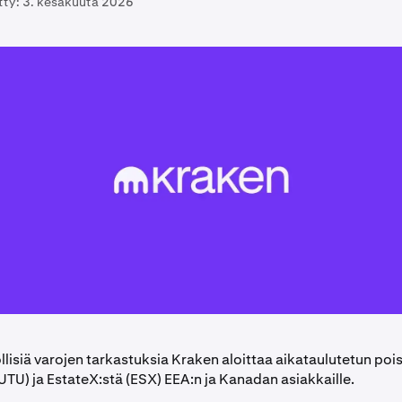
tty:
3. kesäkuuta 2026
lisiä varojen tarkastuksia Kraken aloittaa aikataulutetun po
UTU) ja EstateX:stä (ESX) EEA:n ja Kanadan asiakkaille.