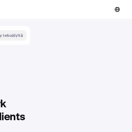
y tekoälyltä
rk
lients