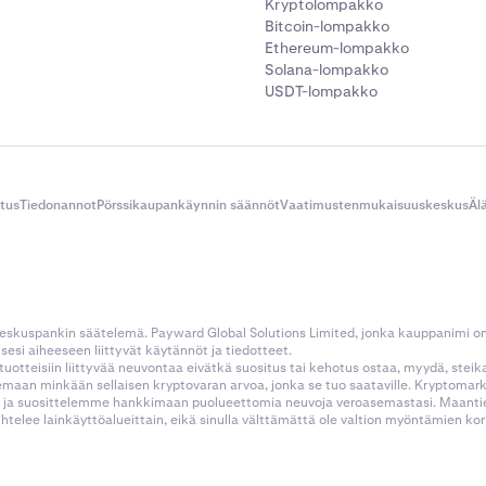
Kryptolompakko
Bitcoin-lompakko
Ethereum-lompakko
Solana-lompakko
USDT-lompakko
itus
Tiedonannot
Pörssikaupankäynnin säännöt
Vaatimustenmukaisuuskeskus
Äl
 keskuspankin säätelemä. Payward Global Solutions Limited, jonka kauppanimi o
esi aiheeseen liittyvät käytännöt ja tiedotteet.
tustuotteisiin liittyvää neuvontaa eivätkä suositus tai kehotus ostaa, myydä, stei
kemaan minkään sellaisen kryptovaran arvoa, jonka se tuo saataville. Kryptoma
 ja suosittelemme hankkimaan puolueettomia neuvoja veroasemastasi. Maantietee
aihtelee lainkäyttöalueittain, eikä sinulla välttämättä ole valtion myöntämien 