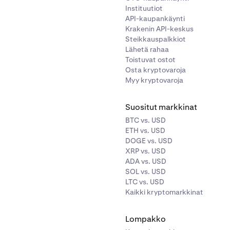
Instituutiot
API-kaupankäynti
Krakenin API-keskus
Steikkauspalkkiot
Lähetä rahaa
Toistuvat ostot
Osta kryptovaroja
Myy kryptovaroja
Suositut markkinat
BTC vs. USD
ETH vs. USD
DOGE vs. USD
XRP vs. USD
ADA vs. USD
SOL vs. USD
LTC vs. USD
Kaikki kryptomarkkinat
Lompakko