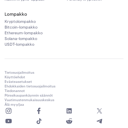
Lompakko
Kryptolompakko
Bitcoin-lompakko
Ethereum-lompakko
Solana-lompakko
USDT-lompakko
Tietosuojailmoitus
Käyttöehdot
Evästeasetukset
Ehdokkaiden tietosuojailmoitus
Tiedonannot
Pörssikaupankäynnin säännöt
Vaatimustenmukaisuuskeskus
Älä myy/jaa