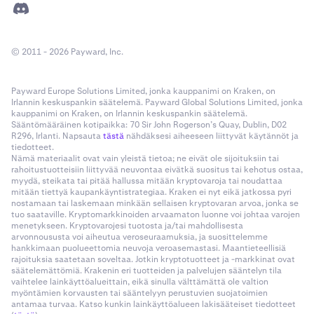
© 2011 - 2026 Payward, Inc.
Payward Europe Solutions Limited, jonka kauppanimi on Kraken, on
Irlannin keskuspankin säätelemä. Payward Global Solutions Limited, jonka
kauppanimi on Kraken, on Irlannin keskuspankin säätelemä.
Sääntömääräinen kotipaikka: 70 Sir John Rogerson’s Quay, Dublin, D02
R296, Irlanti. Napsauta
tästä
nähdäksesi aiheeseen liittyvät käytännöt ja
tiedotteet.
Nämä materiaalit ovat vain yleistä tietoa; ne eivät ole sijoituksiin tai
rahoitustuotteisiin liittyvää neuvontaa eivätkä suositus tai kehotus ostaa,
myydä, steikata tai pitää hallussa mitään kryptovaroja tai noudattaa
mitään tiettyä kaupankäyntistrategiaa. Kraken ei nyt eikä jatkossa pyri
nostamaan tai laskemaan minkään sellaisen kryptovaran arvoa, jonka se
tuo saataville. Kryptomarkkinoiden arvaamaton luonne voi johtaa varojen
menetykseen. Kryptovarojesi tuotosta ja/tai mahdollisesta
arvonnoususta voi aiheutua veroseuraamuksia, ja suosittelemme
hankkimaan puolueettomia neuvoja veroasemastasi. Maantieteellisiä
rajoituksia saatetaan soveltaa. Jotkin kryptotuotteet ja -markkinat ovat
säätelemättömiä. Krakenin eri tuotteiden ja palvelujen sääntelyn tila
vaihtelee lainkäyttöalueittain, eikä sinulla välttämättä ole valtion
myöntämien korvausten tai sääntelyyn perustuvien suojatoimien
antamaa turvaa. Katso kunkin lainkäyttöalueen lakisääteiset tiedotteet