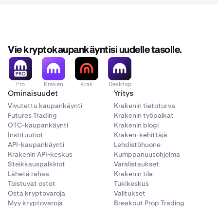
Vie kryptokaupankäyntisi uudelle tasolle.
Pro
Kraken
Krak
Desktop
Ominaisuudet
Yritys
Vivutettu kaupankäynti
Krakenin tietoturva
Futures Trading
Krakenin työpaikat
OTC-kaupankäynti
Krakenin blogi
Instituutiot
Kraken-kehittäjä
API-kaupankäynti
Lehdistöhuone
Krakenin API-keskus
Kumppanuusohjelma
Steikkauspalkkiot
Varalistaukset
Lähetä rahaa
Krakenin tila
Toistuvat ostot
Tukikeskus
Osta kryptovaroja
Valitukset
Myy kryptovaroja
Breakout Prop Trading