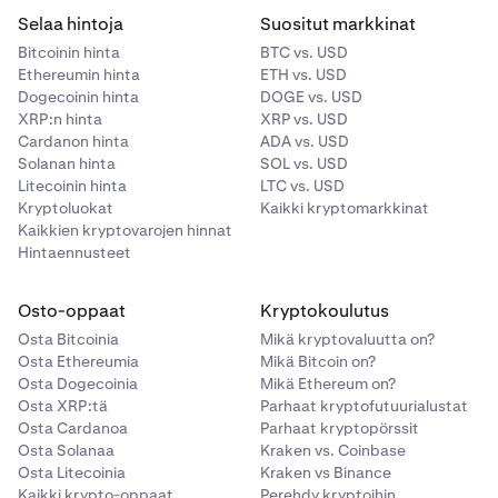
Selaa hintoja
Suositut markkinat
Bitcoinin hinta
BTC vs. USD
Ethereumin hinta
ETH vs. USD
Dogecoinin hinta
DOGE vs. USD
XRP:n hinta
XRP vs. USD
Cardanon hinta
ADA vs. USD
Solanan hinta
SOL vs. USD
Litecoinin hinta
LTC vs. USD
Kryptoluokat
Kaikki kryptomarkkinat
Kaikkien kryptovarojen hinnat
Hintaennusteet
Osto-oppaat
Kryptokoulutus
Osta Bitcoinia
Mikä kryptovaluutta on?
Osta Ethereumia
Mikä Bitcoin on?
Osta Dogecoinia
Mikä Ethereum on?
Osta XRP:tä
Parhaat kryptofutuurialustat
Osta Cardanoa
Parhaat kryptopörssit
Osta Solanaa
Kraken vs. Coinbase
Osta Litecoinia
Kraken vs Binance
Kaikki krypto-oppaat
Perehdy kryptoihin