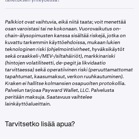
käytettävissä
.
•
Varmista, että tilisi on
vahvistettu
.
Turvarajan ylittävät talletukset tai nostot edellyttävät
•
kaksivaiheista tunnistautumista (2FA). Syötä 2FA-
Varmista, että Kraken-, Kraken Pro- tai Krak-
Palkkiot ovat vaihtuvia, eikä niitä taata; voit menettää
koodisi, pääsyavaimesi tai suoja-avaimesi jatkaaksesi.
sovelluksesi on päivitetty uusimpaan versioon.
osan varoistasi tai ne kokonaan. Vuorovaikutus on-
chain-älysopimusten kanssa sisältää riskejä, jotka on
kuvattu tarkemmin käyttöehdoissa, mukaan lukien
teknologinen riski (ohjelmointivirheet, hyväksikäytöt
sekä oraakkeli-/MEV-/siltahäiriöt), markkinariski
(hintojen volatiliteetti, de-pegit ja likvidaatio
tarvittaessa) sekä operatiivinen riski (peruuttamattomat
tapahtumat, kaasumaksut, verkon ruuhkautuminen).
Kraken ei hallitse kolmansien osapuolten protokollia.
Palvelun tarjoaa Payward Wallet, LLC. Palvelusta
peritään maksuja. Saatavuus vaihtelee
lainkäyttöalueittain.
Tarvitsetko lisää apua?