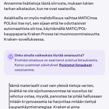
Annamme lisätietoja tästä siirrosta, mukaan lukien
tarkan aikataulun, kun ne ovat saatavilla.
Asiakkailla on myös mahdollisuus vaihtaa MATICinsa
POLiksi itse nyt, sen sijaan että he odottaisivat
automaattista siirtoa, käyttämällä MATIC/POL-
kauppaparia Kraken Prossa tai muunnosominaisuutta
Kraken-sovelluksessa.
Onko sinulla vaikeuksia löytää omaisuutta?
Etsimäsi omaisuus on saattanut poistua listauksesta.
Katso uusimmat päivitykset
Poistetut listaukset
-
osiostamme.
Nämä materiaalit ovat vain yleisiä tietoja varten,
eivätkä ne ole sijoitusneuvontaa tai suositus tai
kehotus ostaa, myydä, panostaa tai pitää hallussaan
mitään kryptoassetia tai harjoittaa mitään tiettyä
kaupankäyntistrategiaa. Kraken ei anna