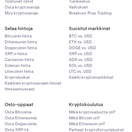
Toistuvat ostot
Tukikeskus
Osta kryptovaroja
Valitukset
Myy kryptovaroja
Breakout Prop Trading
Selaa hintoja
Suositut markkinat
Bitcoinin hinta
BTC vs. USD
Ethereumin hinta
ETH vs. USD
Dogecoinin hinta
DOGE vs. USD
XRP:n hinta
XRP vs. USD
Cardanon hinta
ADA vs. USD
Solanan hinta
SOL vs. USD
Litecoinin hinta
LTC vs. USD
Kryptoluokat
Kaikki kryptomarkkinat
Kaikkien kryptovarojen hinnat
Hintaennusteet
Osto-oppaat
Kryptokoulutus
Osta Bitcoinia
Mikä kryptovaluutta on?
Osta Ethereumia
Mikä Bitcoin on?
Osta Dogecoinia
Mikä Ethereum on?
Osta XRP:tä
Parhaat kryptofutuurialustat