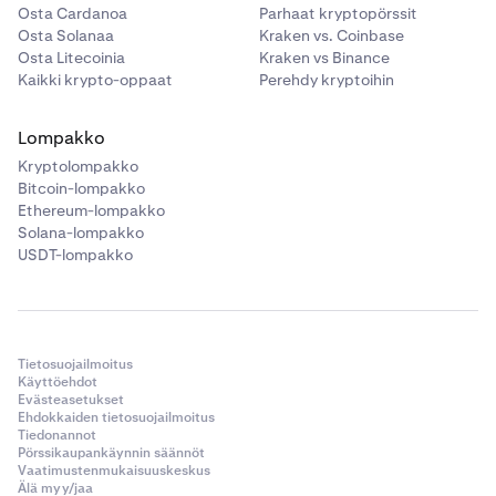
Osta Cardanoa
Parhaat kryptopörssit
Osta Solanaa
Kraken vs. Coinbase
Osta Litecoinia
Kraken vs Binance
Kaikki krypto-oppaat
Perehdy kryptoihin
Lompakko
Kryptolompakko
Bitcoin-lompakko
Ethereum-lompakko
Solana-lompakko
USDT-lompakko
Tietosuojailmoitus
Käyttöehdot
Evästeasetukset
Ehdokkaiden tietosuojailmoitus
Tiedonannot
Pörssikaupankäynnin säännöt
Vaatimustenmukaisuuskeskus
Älä myy/jaa