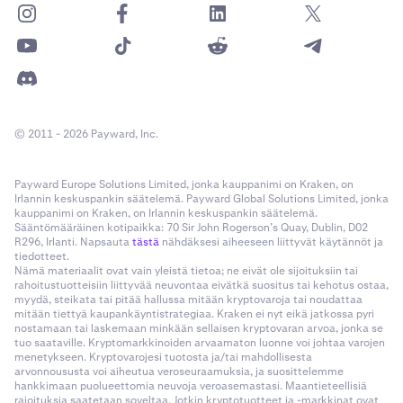
© 2011 - 2026 Payward, Inc.
Payward Europe Solutions Limited, jonka kauppanimi on Kraken, on
Irlannin keskuspankin säätelemä. Payward Global Solutions Limited, jonka
kauppanimi on Kraken, on Irlannin keskuspankin säätelemä.
Sääntömääräinen kotipaikka: 70 Sir John Rogerson’s Quay, Dublin, D02
R296, Irlanti. Napsauta
tästä
nähdäksesi aiheeseen liittyvät käytännöt ja
tiedotteet.
Nämä materiaalit ovat vain yleistä tietoa; ne eivät ole sijoituksiin tai
rahoitustuotteisiin liittyvää neuvontaa eivätkä suositus tai kehotus ostaa,
myydä, steikata tai pitää hallussa mitään kryptovaroja tai noudattaa
mitään tiettyä kaupankäyntistrategiaa. Kraken ei nyt eikä jatkossa pyri
nostamaan tai laskemaan minkään sellaisen kryptovaran arvoa, jonka se
tuo saataville. Kryptomarkkinoiden arvaamaton luonne voi johtaa varojen
menetykseen. Kryptovarojesi tuotosta ja/tai mahdollisesta
arvonnoususta voi aiheutua veroseuraamuksia, ja suosittelemme
hankkimaan puolueettomia neuvoja veroasemastasi. Maantieteellisiä
rajoituksia saatetaan soveltaa. Jotkin kryptotuotteet ja -markkinat ovat