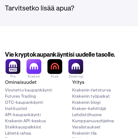
Tarvitsetko lisää apua?
Vie kryptokaupankäyntisi uudelle tasolle.
Pro
Kraken
Krak
Desktop
Ominaisuudet
Yritys
Vivutettu kaupankäynti
Krakenin tietoturva
Futures Trading
Krakenin työpaikat
OTC-kaupankäynti
Krakenin blogi
Instituutiot
Kraken-kehittäjä
API-kaupankäynti
Lehdistöhuone
Krakenin API-keskus
Kumppanuusohjelma
Steikkauspalkkiot
Varalistaukset
Lähetä rahaa
Krakenin tila