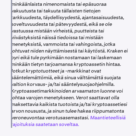
minkäänlaista nimenomaista tai epäsuoraa
vakuutusta tai takuuta tällaisten tietojen
tarkkuudesta, täydellisyydestä, ajantasaisuudesta,
soveltuvuudesta tai pätevyydestä, eikä se ole
vastuussa mistään virheistä, puutteista tai
viivästyksistä näissä tiedoissa tai mistään
menetyksistä, vammoista tai vahingoista, jotka
johtuvat niiden näyttämisestä tai käytöstä. Kraken ei
pyri eikä tule pyrkimään nostamaan tai laskemaan
minkään tietyn tarjoamansa kryptoassetin hintaa.
Jotkut kryptotuotteet ja -markkinat ovat
sääntelemättömiä, eikä sinua välttämättä suojata
valtion korvaus- ja/tai sääntelysuojaohjelmilla.
Kryptoassetimarkkinoiden arvaamaton luonne voi
johtaa varojen menetykseen. Verot saattavat olla
maksettavia kaikista tuotoista ja/tai kryptoassetiesi
arvon noususta, ja sinun tulee hakea riippumatonta
veroneuvontaa verotusasemastasi.
Maantieteellisiä
rajoituksia saatetaan soveltaa.