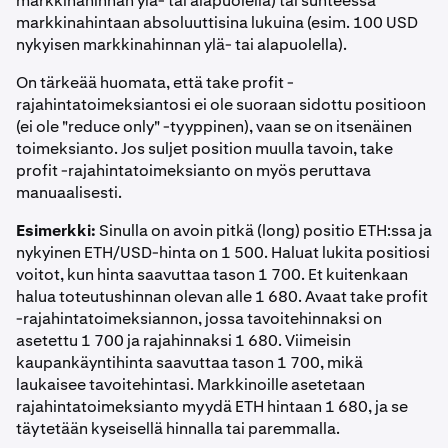
markkinahinnan ylä- tai alapuolella) tai suhteessa
markkinahintaan absoluuttisina lukuina (esim. 100 USD
nykyisen markkinahinnan ylä- tai alapuolella).
On tärkeää huomata, että take profit -
rajahintatoimeksiantosi ei ole suoraan sidottu positioon
(ei ole "reduce only" -tyyppinen), vaan se on itsenäinen
toimeksianto. Jos suljet position muulla tavoin, take
profit -rajahintatoimeksianto on myös peruttava
manuaalisesti.
Esimerkki:
Sinulla on avoin pitkä (long) positio ETH:ssa ja
nykyinen ETH/USD-hinta on 1 500. Haluat lukita positiosi
voitot, kun hinta saavuttaa tason 1 700. Et kuitenkaan
halua toteutushinnan olevan alle 1 680. Avaat take profit
-rajahintatoimeksiannon, jossa tavoitehinnaksi on
asetettu 1 700 ja rajahinnaksi 1 680. Viimeisin
kaupankäyntihinta saavuttaa tason 1 700, mikä
laukaisee tavoitehintasi. Markkinoille asetetaan
rajahintatoimeksianto myydä ETH hintaan 1 680, ja se
täytetään kyseisellä hinnalla tai paremmalla.