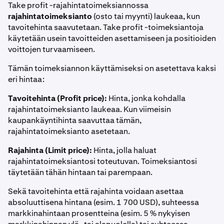
Take profit -rajahintatoimeksiannossa
rajahintatoimeksianto
(osto tai myynti) laukeaa, kun
tavoitehinta saavutetaan. Take profit -toimeksiantoja
käytetään usein tavoitteiden asettamiseen ja positioiden
voittojen turvaamiseen.
Tämän toimeksiannon käyttämiseksi on asetettava kaksi
eri hintaa:
Tavoitehinta (Profit price):
Hinta, jonka kohdalla
rajahintatoimeksianto laukeaa. Kun viimeisin
kaupankäyntihinta saavuttaa tämän,
rajahintatoimeksianto asetetaan.
Rajahinta (Limit price):
Hinta, jolla haluat
rajahintatoimeksiantosi toteutuvan. Toimeksiantosi
täytetään tähän hintaan tai parempaan.
Sekä tavoitehinta että rajahinta voidaan asettaa
absoluuttisena hintana (esim. 1 700 USD), suhteessa
markkinahintaan prosentteina (esim. 5 % nykyisen