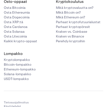
Osto-oppaat
Kryptokoulutus
Osta Bitcoinia
Mikä kryptovaluutta on?
Osta Ethereumia
Mikä Bitcoin on?
Osta Dogecoinia
Mikä Ethereum on?
Osta XRP:tä
Parhaat kryptofutuurialustat
Osta Cardanoa
Parhaat kryptopörssit
Osta Solanaa
Kraken vs. Coinbase
Osta Litecoinia
Kraken vs Binance
Kaikki krypto-oppaat
Perehdy kryptoihin
Lompakko
Kryptolompakko
Bitcoin-lompakko
Ethereum-lompakko
Solana-lompakko
USDT-lompakko
Tietosuojailmoitus
Käyttöehdot