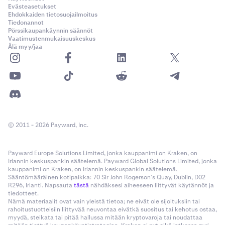
Evästeasetukset
Ehdokkaiden tietosuojailmoitus
Tiedonannot
Pörssikaupankäynnin säännöt
Vaatimustenmukaisuuskeskus
Älä myy/jaa
© 2011 - 2026 Payward, Inc.
Payward Europe Solutions Limited, jonka kauppanimi on Kraken, on
Irlannin keskuspankin säätelemä. Payward Global Solutions Limited, jonka
kauppanimi on Kraken, on Irlannin keskuspankin säätelemä.
Sääntömääräinen kotipaikka: 70 Sir John Rogerson’s Quay, Dublin, D02
R296, Irlanti. Napsauta
tästä
nähdäksesi aiheeseen liittyvät käytännöt ja
tiedotteet.
Nämä materiaalit ovat vain yleistä tietoa; ne eivät ole sijoituksiin tai
rahoitustuotteisiin liittyvää neuvontaa eivätkä suositus tai kehotus ostaa,
myydä, steikata tai pitää hallussa mitään kryptovaroja tai noudattaa