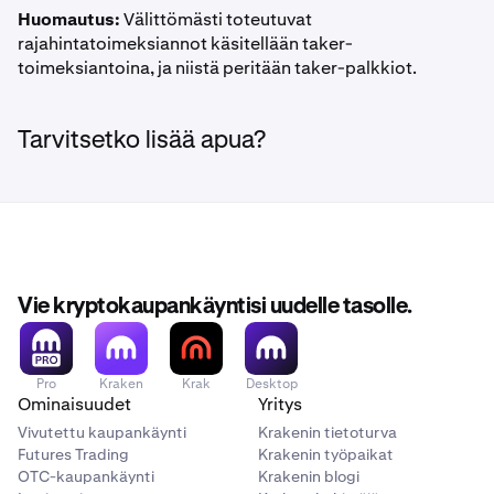
Huomautus:
Välittömästi toteutuvat
rajahintatoimeksiannot käsitellään taker-
toimeksiantoina, ja niistä peritään taker-palkkiot.
Tarvitsetko lisää apua?
Vie kryptokaupankäyntisi uudelle tasolle.
Pro
Kraken
Krak
Desktop
Ominaisuudet
Yritys
Vivutettu kaupankäynti
Krakenin tietoturva
Futures Trading
Krakenin työpaikat
OTC-kaupankäynti
Krakenin blogi