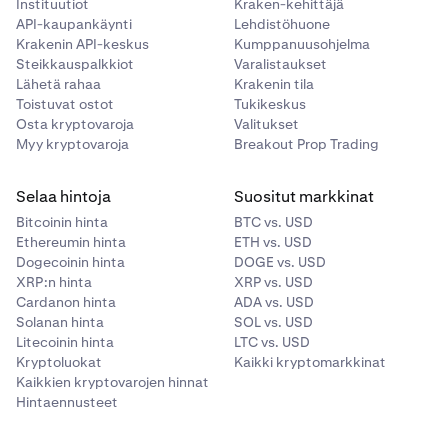
Instituutiot
Kraken-kehittäjä
API-kaupankäynti
Lehdistöhuone
Krakenin API-keskus
Kumppanuusohjelma
Steikkauspalkkiot
Varalistaukset
Lähetä rahaa
Krakenin tila
Toistuvat ostot
Tukikeskus
Osta kryptovaroja
Valitukset
Myy kryptovaroja
Breakout Prop Trading
Selaa hintoja
Suositut markkinat
Bitcoinin hinta
BTC vs. USD
Ethereumin hinta
ETH vs. USD
Dogecoinin hinta
DOGE vs. USD
XRP:n hinta
XRP vs. USD
Cardanon hinta
ADA vs. USD
Solanan hinta
SOL vs. USD
Litecoinin hinta
LTC vs. USD
Kryptoluokat
Kaikki kryptomarkkinat
Kaikkien kryptovarojen hinnat
Hintaennusteet