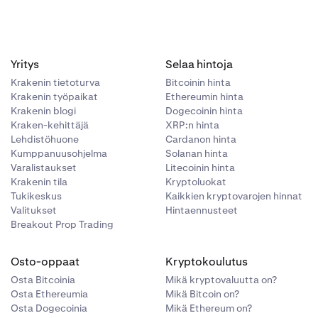
steella.
i on
ja
keen, ja
ista
man
Yritys
Selaa hintoja
u
Krakenin tietoturva
Bitcoinin hinta
tamassa
Krakenin työpaikat
Ethereumin hinta
Krakenin blogi
Dogecoinin hinta
Kraken-kehittäjä
XRP:n hinta
Lehdistöhuone
Cardanon hinta
keen, ja
Kumppanuusohjelma
Solanan hinta
Varalistaukset
Litecoinin hinta
Krakenin tila
Kryptoluokat
Tukikeskus
Kaikkien kryptovarojen hinnat
tamassa
Valitukset
Hintaennusteet
Breakout Prop Trading
Osto-oppaat
Kryptokoulutus
Osta Bitcoinia
Mikä kryptovaluutta on?
Osta Ethereumia
Mikä Bitcoin on?
Osta Dogecoinia
Mikä Ethereum on?