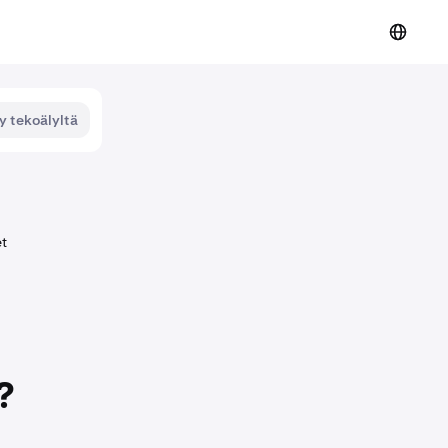
y tekoälyltä
et
?