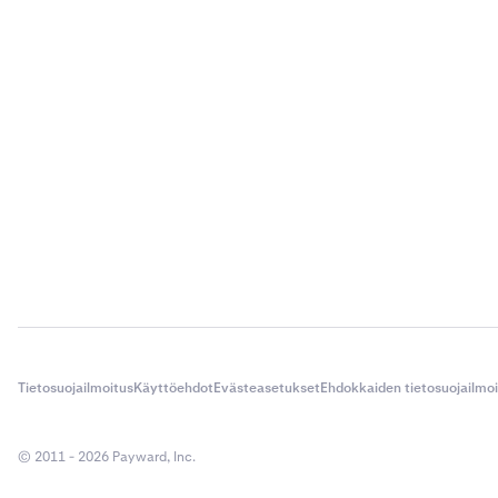
Tietosuojailmoitus
Käyttöehdot
Evästeasetukset
Ehdokkaiden tietosuojailmo
© 2011 - 2026 Payward, Inc.