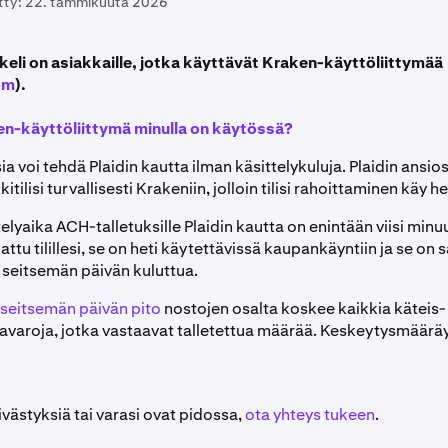
tty:
22. tammikuuta 2026
keli on asiakkaille, jotka käyttävät Kraken-käyttöliittymää
om
).
n-käyttöliittymä minulla on käytössä?
a voi tehdä Plaidin kautta ilman käsittelykuluja. Plaidin ansios
tilisi turvallisesti Krakeniin, jolloin tilisi rahoittaminen käy he
telyaika ACH-talletuksille Plaidin kautta on enintään viisi minu
jattu tilillesi, se on heti käytettävissä kaupankäyntiin ja se on s
 seitsemän päivän kuluttua.
seitsemän päivän pito
nostojen osalta koskee kaikkia käteis- 
avaroja, jotka vastaavat talletettua määrää. Keskeytysmääräy
ivästyksiä tai varasi ovat pidossa,
ota yhteys tukeen
.