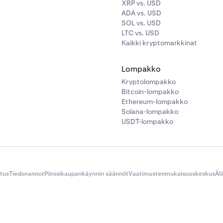
XRP vs. USD
ADA vs. USD
SOL vs. USD
LTC vs. USD
Kaikki kryptomarkkinat
Lompakko
Kryptolompakko
Bitcoin-lompakko
Ethereum-lompakko
Solana-lompakko
USDT-lompakko
itus
Tiedonannot
Pörssikaupankäynnin säännöt
Vaatimustenmukaisuuskeskus
Äl