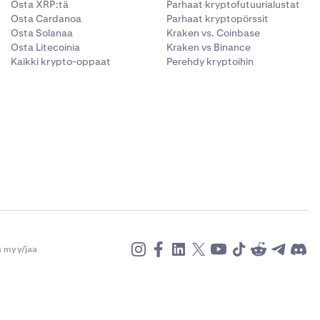
Osta XRP:tä
Parhaat kryptofutuurialustat
Osta Cardanoa
Parhaat kryptopörssit
Osta Solanaa
Kraken vs. Coinbase
Osta Litecoinia
Kraken vs Binance
Kaikki krypto-oppaat
Perehdy kryptoihin
ä myy/jaa