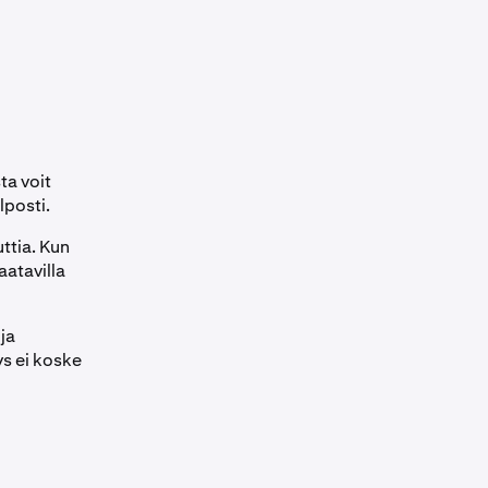
ta voit
lposti.
uttia. Kun
aatavilla
ja
s ei koske