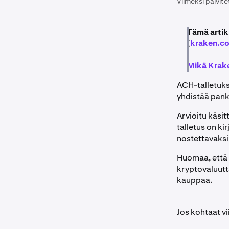
Viimeksi päivite
Tämä artik
(
kraken.c
Mikä Krake
ACH-talletuksi
yhdistää pankki
Arvioitu käsit
talletus on kir
nostettavaksi
Huomaa, että
kryptovaluutt
kauppaa.
Jos kohtaat vi