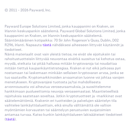
© 2011 - 2026 Payward, Inc.
Payward Europe Solutions Limited, jonka kauppanimi on Kraken, on
Irlannin keskuspankin säätelemä. Payward Global Solutions Limited, jonka
kauppanimi on Kraken, on Irlannin keskuspankin säätelemä.
Sääntömääräinen kotipaikka: 70 Sir John Rogerson’s Quay, Dublin, D02
R296, Irlanti. Napsauta
tästä
nähdäksesi aiheeseen liittyvät käytännöt ja
tiedotteet.
Nämä materiaalit ovat vain yleistä tietoa; ne eivät ole sijoituksiin tai
rahoitustuotteisiin liittyvää neuvontaa eivätkä suositus tai kehotus ostaa,
myydä, steikata tai pitää hallussa mitään kryptovaroja tai noudattaa
mitään tiettyä kaupankäyntistrategiaa. Kraken ei nyt eikä jatkossa pyri
nostamaan tai laskemaan minkään sellaisen kryptovaran arvoa, jonka se
tuo saataville. Kryptomarkkinoiden arvaamaton luonne voi johtaa varojen
menetykseen. Kryptovarojesi tuotosta ja/tai mahdollisesta
arvonnoususta voi aiheutua veroseuraamuksia, ja suosittelemme
hankkimaan puolueettomia neuvoja veroasemastasi. Maantieteellisiä
rajoituksia saatetaan soveltaa. Jotkin kryptotuotteet ja -markkinat ovat
säätelemättömiä. Krakenin eri tuotteiden ja palvelujen sääntelyn tila
vaihtelee lainkäyttöalueittain, eikä sinulla välttämättä ole valtion
myöntämien korvausten tai sääntelyyn perustuvien suojatoimien
antamaa turvaa. Katso kunkin lainkäyttöalueen lakisääteiset tiedotteet
(
tästä
).