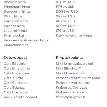
Bitcoinin hinta
BTC vs. USD
Ethereumin hinta
ETH vs. USD
Dogecoinin hinta
DOGE vs. USD
XRP:n hinta
XRP vs. USD
Cardanon hinta
ADA vs. USD
Solanan hinta
SOL vs. USD
Litecoinin hinta
LTC vs. USD
Kryptoluokat
Kaikki kryptomarkkinat
Kaikkien kryptovarojen hinnat
Hintaennusteet
Osto-oppaat
Kryptokoulutus
Osta Bitcoinia
Mikä kryptovaluutta on?
Osta Ethereumia
Mikä Bitcoin on?
Osta Dogecoinia
Mikä Ethereum on?
Osta XRP:tä
Parhaat kryptofutuurialustat
Osta Cardanoa
Parhaat kryptopörssit
Osta Solanaa
Kraken vs. Coinbase
Osta Litecoinia
Kraken vs Binance
Kaikki krypto-oppaat
Perehdy kryptoihin