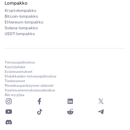
Lompakko
Kryptolompakko
Bitcoin-lompakko
Ethereum-lompakko
Solana-lompakko
USDT-lompakko
Tietosuojailmoitus
Käyttöehdot
Evästeasetukset
Ehdokkaiden tietosuojailmoitus
Tiedonannot
Pörssikaupankäynnin säännöt
Vaatimustenmukaisuuskeskus
Älä myy/jaa