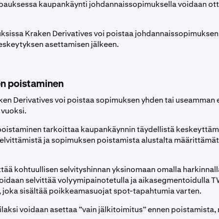
apauksessa kaupankäynti johdannaissopimuksella voidaan ot
uksissa Kraken Derivatives voi poistaa johdannaissopimuksen
keskeytyksen asettamisen jälkeen.
n poistaminen
ken Derivatives voi poistaa sopimuksen yhden tai useamman 
 vuoksi.
istaminen tarkoittaa kaupankäynnin täydellistä keskeyttäm
lvittämistä ja sopimuksen poistamista alustalta määrittämä
tää kohtuullisen selvityshinnan yksinomaan omalla harkinnall
idaan selvittää volyymipainotetulla ja aikasegmentoidulla 
 joka sisältää poikkeamasuojat spot-tapahtumia varten.
aksi voidaan asettaa ”vain jälkitoimitus” ennen poistamista, 