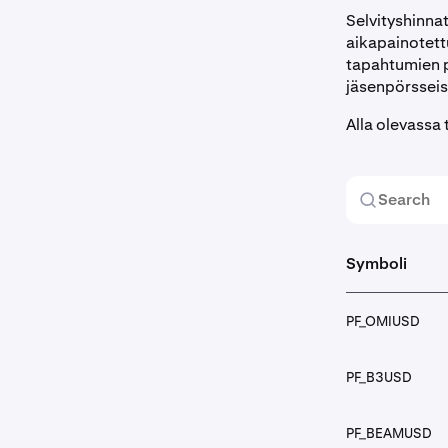
Selvityshinna
aikapainotett
tapahtumien p
jäsenpörsseis
Alla olevassa 
Symboli
PF_OMIUSD
PF_B3USD
PF_BEAMUSD