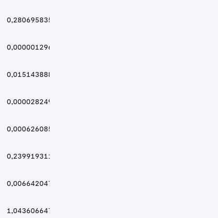
0,2806958355 USD
0,0000012969 USD
0,0151438883 USD
0,0000282491 USD
0,0006260855 USD
0,2399193111 USD
0,0066420471 USD
1,043606647 USD