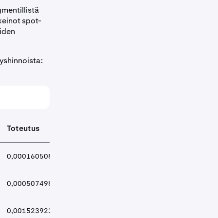
mentillistä
keinot spot-
oiden
tyshinnoista:
Toteutus
0,0001605087 USD
0,0005074989 USD
0,0015239233 USD