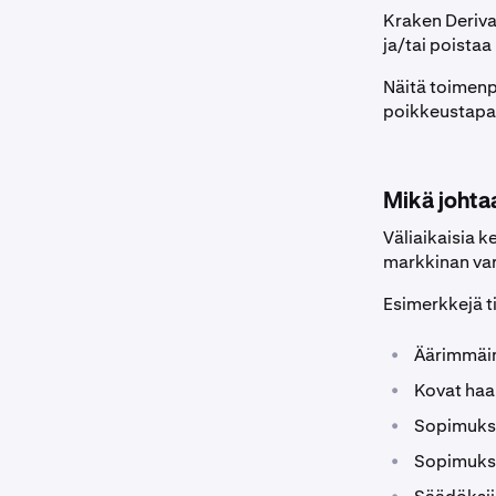
Kraken Deriva
ja/tai poistaa
Näitä toimenpi
poikkeustapa
Mikä johta
Väliaikaisia k
markkinan va
Esimerkkejä ti
•
Äärimmäine
•
Kovat haa
•
Sopimukse
•
Sopimuks