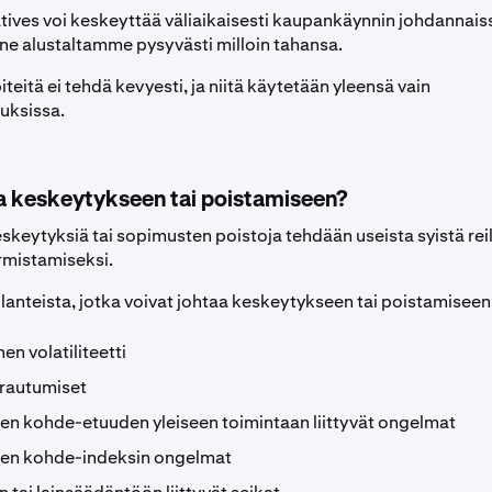
tives voi keskeyttää väliaikaisesti kaupankäynnin johdannais
 ne alustaltamme pysyvästi milloin tahansa.
teitä ei tehdä kevyesti, ja niitä käytetään yleensä vain
uksissa.
a keskeytykseen tai poistamiseen?
eskeytyksiä tai sopimusten poistoja tehdään useista syistä rei
rmistamiseksi.
lanteista, jotka voivat johtaa keskeytykseen tai poistamiseen
n volatiliteetti
rautumiset
n kohde-etuuden yleiseen toimintaan liittyvät ongelmat
en kohde-indeksin ongelmat