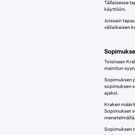
Tällaisessa t
käyttöön.
Joissain tapa
väliaikaisen 
Sopimukse
Toisinaan Kra
mainitun syyn
Sopimuksen po
sopimuksen se
ajaksi.
Kraken määrit
Sopimukset vo
menetelmällä,
Sopimuksen til