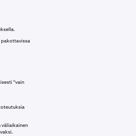
ksella.
 pakottavissa
sesti ”vain
 toteutuksia
 väliaikainen
vaksi.