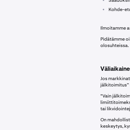
•
Säädöksiin
•
Kohde-etu
Ilmoitamme as
Pidätämme oik
olosuhteissa.
Väliaikain
Jos markkinat
jälkitoimitus” 
"Vain jälkitoi
limiittitoimek
tai likvidoint
On mahdollist
keskeytys, ky