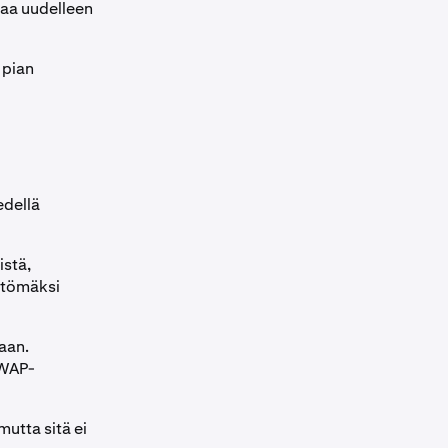
taa uudelleen
 pian
edellä
istä,
ttömäksi
aan.
TWAP-
mutta sitä ei