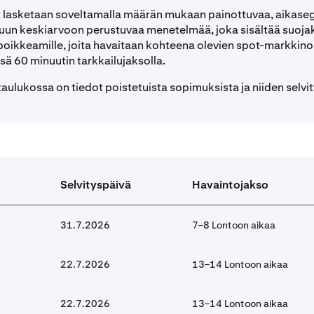
t lasketaan soveltamalla määrän mukaan painottuvaa, aikaseg
uun keskiarvoon perustuvaa menetelmää, joka sisältää suoja
oikkeamille, joita havaitaan kohteena olevien spot-markkin
sä 60 minuutin tarkkailujaksolla.
taulukossa on tiedot poistetuista sopimuksista ja niiden selvi
Selvityspäivä
Havaintojakso
31.7.2026
7–8 Lontoon aikaa
22.7.2026
13–14 Lontoon aikaa
22.7.2026
13–14 Lontoon aikaa