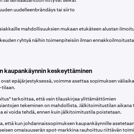
 tai lainsäädäntöön liittyvät seikat
uden uudelleenbrändäys tai siirto
iakkaille mahdollisuuksien mukaan etukäteen alustan ilmoitu
euden ryhtyä näihin toimenpiteisiin ilman ennakkoilmoitusta
en kaupankäynnin keskeyttäminen
 ovat epäjärjestyksessä, voimme asettaa sopimuksen väliaikai
-tilaan.
mitus" tarkoittaa, että vain tilauskirjaa ylittämättömien
siantojen tekeminen on mahdollista. Jälkitoimitustilan aikana
eja ei voida tehdä, ennen kuin jälkitoimitustila poistetaan.
a, että kun johdannaissopimuksen kaupankäynnille asetetaan
seisen omaisuuserän spot-markkina rauhoittuu riittävän toimi