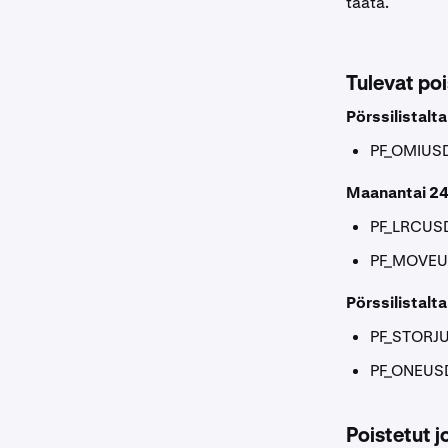
taata.
Tulevat poi
Pörssilistalt
PF_OMIUS
Maanantai 24
PF_LRCUS
PF_MOVE
Pörssilistalt
PF_STORJ
PF_ONEUS
Poistetut 