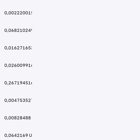
0,0022200158 USD
0,0682102491 USD
0,0162716533 USD
0,0260099166 USD
0,2671945166 USD
0,0047535277 USD
0,00828488 USD
0,0642169 USD