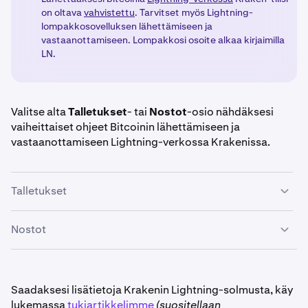
on oltava
vahvistettu
. Tarvitset myös Lightning-
lompakkosovelluksen lähettämiseen ja
vastaanottamiseen. Lompakkosi osoite alkaa kirjaimilla
LN.
Valitse alta
Talletukset
- tai
Nostot
-osio nähdäksesi
vaiheittaiset ohjeet Bitcoinin lähettämiseen ja
vastaanottamiseen Lightning-verkossa Krakenissa.
Talletukset
Nostot
Kun olet kirjautunut Kraken-tilillesi, klikkaa
Talleta
-
1
painiketta.
Kun olet kirjautunut Kraken-tilillesi, klikkaa
Nosta
-
1
Valitse
Bitcoin (BTC)
ja klikkaa
Lightning Network
-
2
painiketta
.
Saadaksesi lisätietoja Krakenin Lightning-solmusta, käy
välilehteä.
lukemassa
tukiartikkelimme
(suositellaan