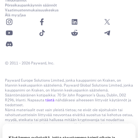
Tiedonannot
Pörssikaupankäynnin säännöt
Vaatimustenmukaisuuskeskus
Älä myy/jaa
© 2011 - 2026 Payward, Inc.
Payward Europe Solutions Limited, jonka kauppanimi on Kraken, on
Irlannin keskuspankin säätelemä. Payward Global Solutions Limited, jonka
kauppanimi on Kraken, on Irlannin keskuspankin säätelemä.
Sääntömääräinen kotipaikka: 70 Sir John Rogerson’s Quay, Dublin, D02
R296, Irlanti. Napsauta
tästä
nähdäksesi aiheeseen liittyvät käytännöt ja
tiedotteet.
Nämä materiaalit ovat vain yleistä tietoa; ne eivät ole sijoituksiin tai
rahoitustuotteisiin liittyvää neuvontaa eivätkä suositus tai kehotus ostaa,
myydä, steikata tai pitää hallussa mitään kryptovaroja tai noudattaa
mitään tiettyä kaupankäyntistrategiaa. Kraken ei nyt eikä jatkossa pyri
nostamaan tai laskemaan minkään sellaisen kryptovaran arvoa, jonka se
tuo saataville. Kryptomarkkinoiden arvaamaton luonne voi johtaa varojen
Käytämme evästeitä, jotta sivustomme toimii oikein ja