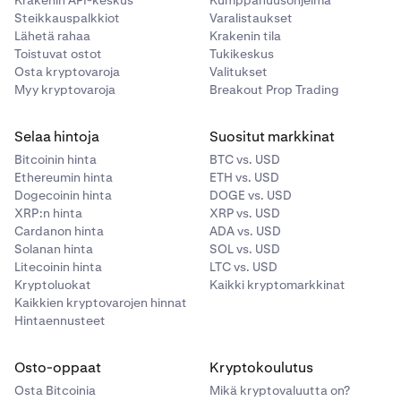
Krakenin API-keskus
Kumppanuusohjelma
käyttää useammin kuin kerran.
Steikkauspalkkiot
Varalistaukset
Lähetä rahaa
Kun pyyntö on vahvistettu, voit nyt klikata
Krakenin tila
Nosta
-
7
Toistuvat ostot
Tukikeskus
painiketta.
Osta kryptovaroja
Valitukset
Nosto siirtyy nyt
Aloitettu
-tilaan.
8
Myy kryptovaroja
Breakout Prop Trading
Saat bitcoinit Lightning-lompakkosovellukseesi!
Selaa hintoja
Suositut markkinat
Bitcoinin hinta
BTC vs. USD
Ethereumin hinta
ETH vs. USD
Dogecoinin hinta
DOGE vs. USD
XRP:n hinta
XRP vs. USD
Cardanon hinta
ADA vs. USD
Solanan hinta
SOL vs. USD
Litecoinin hinta
LTC vs. USD
Kryptoluokat
Kaikki kryptomarkkinat
Kaikkien kryptovarojen hinnat
Hintaennusteet
Osto-oppaat
Kryptokoulutus
Osta Bitcoinia
Mikä kryptovaluutta on?