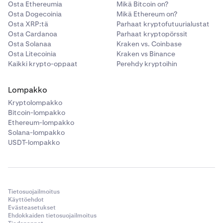
Osta Ethereumia
Mikä Bitcoin on?
Osta Dogecoinia
Mikä Ethereum on?
Osta XRP:tä
Parhaat kryptofutuurialustat
Osta Cardanoa
Parhaat kryptopörssit
Osta Solanaa
Kraken vs. Coinbase
Osta Litecoinia
Kraken vs Binance
Kaikki krypto-oppaat
Perehdy kryptoihin
Lompakko
Kryptolompakko
Bitcoin-lompakko
Ethereum-lompakko
Solana-lompakko
USDT-lompakko
Tietosuojailmoitus
Käyttöehdot
Evästeasetukset
Ehdokkaiden tietosuojailmoitus