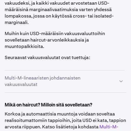
vakuudeksi, ja kaikki vakuudet arvostetaan USD-
määräisinä marginaalivaatimuksia varten yhdessä
lompakossa, jossa on käytössä cross- tai isolated-
marginaali.
Muihin kuin USD-määräisiin vakuusvaluuttoihin
sovelletaan haircut-arvonleikkauksia ja
muuntopalkkioita.
Seuraavat vakuusvaluutat ovat tuettuja:
Multi-M-lineaaristen johdannaisten
vakuusvaluutat
Fiat
Mikä on haircut? Milloin sitä sovelletaan?
Korkoa ja automaattisia muuntoja voidaan soveltaa
Asset
Symbol
Haircut
Conversion
realisoitumattomiin tappioihin, joita USD ei kata, tappion
Fee
arvosta riippuen. Katso lisätietoja kohdasta
Multi-M-