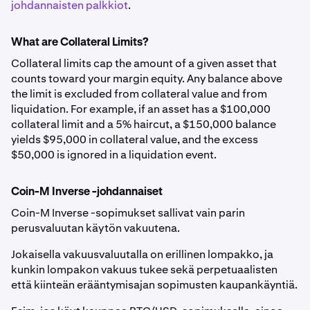
johdannaisten palkkiot
.
US Dollar
USD
0%
N/A
What are Collateral Limits?
Collateral limits cap the amount of a given asset that
Canadian
CAD
0%
0.00%
counts toward your margin equity. Any balance above
the limit is excluded from collateral value and from
Dollar
liquidation. For example, if an asset has a $100,000
collateral limit and a 5% haircut, a $150,000 balance
Euro
EUR
0%
0.00%
yields $95,000 in collateral value, and the excess
$50,000 is ignored in a liquidation event.
British
GBP
0%
0.00%
Pound
Coin-M Inverse -johdannaiset
Coin-M Inverse -sopimukset sallivat vain parin
Australian
AUD
0%
0.00%
perusvaluutan käytön vakuutena.
Dollar
Jokaisella vakuusvaluutalla on erillinen lompakko, ja
kunkin lompakon vakuus tukee sekä perpetuaalisten
Swiss Franc
CHF
0%
0.00%
että kiinteän erääntymisajan sopimusten kaupankäyntiä.