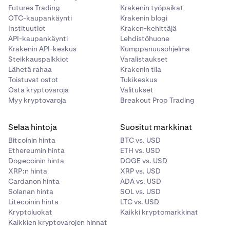
Futures Trading
Krakenin työpaikat
OTC-kaupankäynti
Krakenin blogi
EURC
EURC
1%
0.00%
—
Instituutiot
Kraken-kehittäjä
FI_LTCUSD
API-kaupankäynti
Lehdistöhuone
Krakenin API-keskus
Kumppanuusohjelma
LTC
Global
USDG
1%
0.00%
—
Steikkauspalkkiot
Varalistaukset
Dollar
LTCUSD_RTI
Lähetä rahaa
Krakenin tila
Toistuvat ostot
Tukikeskus
Ei saatavilla
Osta kryptovaroja
Valitukset
Tether
XAUT
40%
0.50%
—
Myy kryptovaroja
Breakout Prop Trading
Gold
FI_XRPUSD
Selaa hintoja
Suositut markkinat
USDC
USDC
0.50%
0.00%
—
XRP
Bitcoinin hinta
BTC vs. USD
Ethereumin hinta
ETH vs. USD
XRPUSD_RTI
Dogecoinin hinta
DOGE vs. USD
USD
USDT
0.50%
0.00%
—
XRP:n hinta
XRP vs. USD
Ei saatavilla
Tether
Cardanon hinta
ADA vs. USD
Solanan hinta
SOL vs. USD
Litecoinin hinta
LTC vs. USD
FI_BCHUSD
Crypto
Kryptoluokat
Kaikki kryptomarkkinat
Kaikkien kryptovarojen hinnat
BCH