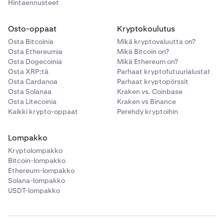
Hintaennusteet
BCHUSD_RTI
Osto-oppaat
Kryptokoulutus
Ei saatavilla
Osta Bitcoinia
Mikä kryptovaluutta on?
Bitcoin
Osta Ethereumia
Mikä Bitcoin on?
Osta Dogecoinia
Mikä Ethereum on?
BTC
Osta XRP:tä
Parhaat kryptofutuurialustat
Osta Cardanoa
Parhaat kryptopörssit
1%
Osta Solanaa
Kraken vs. Coinbase
Osta Litecoinia
Kraken vs Binance
0.20%
Kaikki krypto-oppaat
Perehdy kryptoihin
—
Lompakko
Kryptolompakko
Ethereum
Bitcoin-lompakko
Ethereum-lompakko
ETH
Solana-lompakko
1%
USDT-lompakko
0.20%