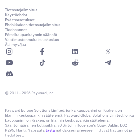
—
Tietosuojailmoitus
Käyttöehdot
Evästeasetukset
Solana
Ehdokkaiden tietosuojailmoitus
Tiedonannot
SOL
Pörssikaupankäynnin säännöt
Vaatimustenmukaisuuskeskus
7.50%
Älä myy/jaa
0.50%
—
Cardano
© 2011 - 2026 Payward, Inc.
ADA
7.50%
Payward Europe Solutions Limited, jonka kauppanimi on Kraken, on
Irlannin keskuspankin säätelemä. Payward Global Solutions Limited, jonka
0.50%
kauppanimi on Kraken, on Irlannin keskuspankin säätelemä.
Sääntömääräinen kotipaikka: 70 Sir John Rogerson’s Quay, Dublin, D02
—
R296, Irlanti. Napsauta
tästä
nähdäksesi aiheeseen liittyvät käytännöt ja
tiedotteet.