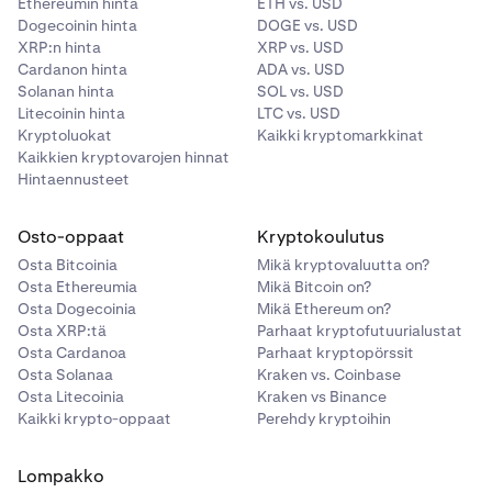
Ethereumin hinta
ETH vs. USD
Dogecoinin hinta
DOGE vs. USD
XRP:n hinta
XRP vs. USD
Cardanon hinta
ADA vs. USD
Solanan hinta
SOL vs. USD
Litecoinin hinta
LTC vs. USD
Kryptoluokat
Kaikki kryptomarkkinat
Kaikkien kryptovarojen hinnat
Hintaennusteet
Osto-oppaat
Kryptokoulutus
Osta Bitcoinia
Mikä kryptovaluutta on?
Osta Ethereumia
Mikä Bitcoin on?
Osta Dogecoinia
Mikä Ethereum on?
Osta XRP:tä
Parhaat kryptofutuurialustat
Osta Cardanoa
Parhaat kryptopörssit
Osta Solanaa
Kraken vs. Coinbase
Osta Litecoinia
Kraken vs Binance
Kaikki krypto-oppaat
Perehdy kryptoihin
Lompakko