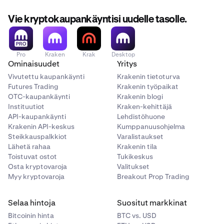
Vie kryptokaupankäyntisi uudelle tasolle.
Pro
Kraken
Krak
Desktop
Ominaisuudet
Yritys
Vivutettu kaupankäynti
Krakenin tietoturva
Futures Trading
Krakenin työpaikat
OTC-kaupankäynti
Krakenin blogi
Instituutiot
Kraken-kehittäjä
API-kaupankäynti
Lehdistöhuone
Krakenin API-keskus
Kumppanuusohjelma
Steikkauspalkkiot
Varalistaukset
Lähetä rahaa
Krakenin tila
Toistuvat ostot
Tukikeskus
Osta kryptovaroja
Valitukset
Myy kryptovaroja
Breakout Prop Trading
Selaa hintoja
Suositut markkinat
Bitcoinin hinta
BTC vs. USD