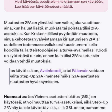
vielä käytössä, suosittelemme ottamaan sen käyttöön.
Lue lisää sen käyttöönotosta täältä.
Muutosten 2FA on ylimääräinen vaihe, joka vaaditaan
aina, kun haluat lisätä, muokata tai poistaa tilisi 2FA-
asetuksia. Kun Kraken-tilillesi pyydetään muutosta,
sinua kehotetaan vahvistamaan kirjautumisen 2FA:si
uudelleen todennussovelluksesi kuusinumeroisella
koodilla tai laitteistopohjaisella turva-avaimellasi. Koodi
on syötettävä oikein, ennen kuin tilisi 2FA-asetuksiin
voidaan tehdä muutoksia.
Jos käytössä on,
Avainkoodi
ja/tai
Pääavain
voidaan
valita Step-Up 2FA -menetelmäksi 2FA-asetusten
muutosten hyväksymiseen.
Huomautus
: Jos Yleinen asetusten lukitus (GSL) on
käytössä, et voi muuttaa turva-asetuksiasi, eikä Step-Up
2FA näy tai ole käytettävissä, sillä GSL on tarjoamamme