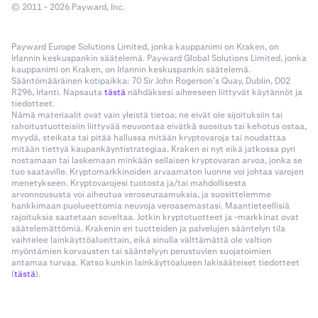
© 2011 - 2026 Payward, Inc.
Payward Europe Solutions Limited, jonka kauppanimi on Kraken, on
Irlannin keskuspankin säätelemä. Payward Global Solutions Limited, jonka
kauppanimi on Kraken, on Irlannin keskuspankin säätelemä.
Sääntömääräinen kotipaikka: 70 Sir John Rogerson’s Quay, Dublin, D02
R296, Irlanti. Napsauta
tästä
nähdäksesi aiheeseen liittyvät käytännöt ja
tiedotteet.
Nämä materiaalit ovat vain yleistä tietoa; ne eivät ole sijoituksiin tai
rahoitustuotteisiin liittyvää neuvontaa eivätkä suositus tai kehotus ostaa,
myydä, steikata tai pitää hallussa mitään kryptovaroja tai noudattaa
mitään tiettyä kaupankäyntistrategiaa. Kraken ei nyt eikä jatkossa pyri
nostamaan tai laskemaan minkään sellaisen kryptovaran arvoa, jonka se
tuo saataville. Kryptomarkkinoiden arvaamaton luonne voi johtaa varojen
menetykseen. Kryptovarojesi tuotosta ja/tai mahdollisesta
arvonnoususta voi aiheutua veroseuraamuksia, ja suosittelemme
hankkimaan puolueettomia neuvoja veroasemastasi. Maantieteellisiä
rajoituksia saatetaan soveltaa. Jotkin kryptotuotteet ja -markkinat ovat
säätelemättömiä. Krakenin eri tuotteiden ja palvelujen sääntelyn tila
vaihtelee lainkäyttöalueittain, eikä sinulla välttämättä ole valtion
myöntämien korvausten tai sääntelyyn perustuvien suojatoimien
antamaa turvaa. Katso kunkin lainkäyttöalueen lakisääteiset tiedotteet
(
tästä
).