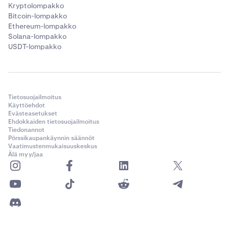
Kryptolompakko
Bitcoin-lompakko
Ethereum-lompakko
Solana-lompakko
USDT-lompakko
Tietosuojailmoitus
Käyttöehdot
Evästeasetukset
Ehdokkaiden tietosuojailmoitus
Tiedonannot
Pörssikaupankäynnin säännöt
Vaatimustenmukaisuuskeskus
Älä myy/jaa