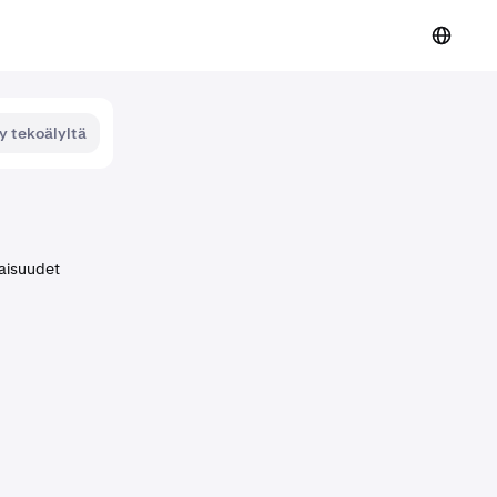
y tekoälyltä
naisuudet