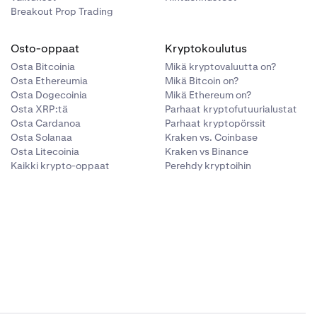
Breakout Prop Trading
Osto-oppaat
Kryptokoulutus
Osta Bitcoinia
Mikä kryptovaluutta on?
Osta Ethereumia
Mikä Bitcoin on?
Osta Dogecoinia
Mikä Ethereum on?
Osta XRP:tä
Parhaat kryptofutuurialustat
Osta Cardanoa
Parhaat kryptopörssit
Osta Solanaa
Kraken vs. Coinbase
Osta Litecoinia
Kraken vs Binance
Kaikki krypto-oppaat
Perehdy kryptoihin