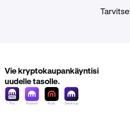
Saadaksesi sel
Tarvitse
Vie kryptokaupankäyntisi
uudelle tasolle.
Pro
Kraken
Krak
Desktop