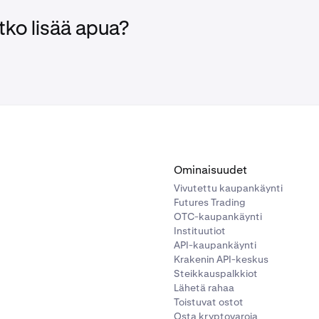
ville, miten se tehdään, lue
tämä artikkeli
.
tko lisää apua?
Ominaisuudet
Vivutettu kaupankäynti
Futures Trading
OTC-kaupankäynti
Instituutiot
API-kaupankäynti
Krakenin API-keskus
Steikkauspalkkiot
Lähetä rahaa
Toistuvat ostot
Osta kryptovaroja