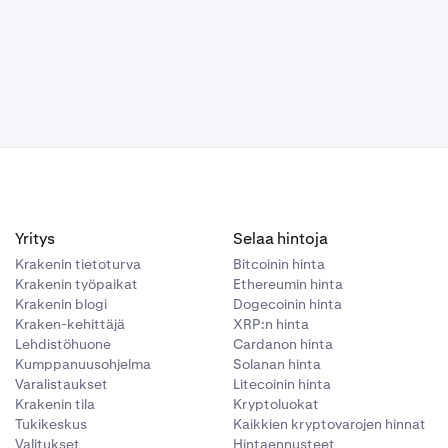
Yritys
Selaa hintoja
Krakenin tietoturva
Bitcoinin hinta
Krakenin työpaikat
Ethereumin hinta
Krakenin blogi
Dogecoinin hinta
Kraken-kehittäjä
XRP:n hinta
Lehdistöhuone
Cardanon hinta
Kumppanuusohjelma
Solanan hinta
Varalistaukset
Litecoinin hinta
Krakenin tila
Kryptoluokat
Tukikeskus
Kaikkien kryptovarojen hinnat
Valitukset
Hintaennusteet