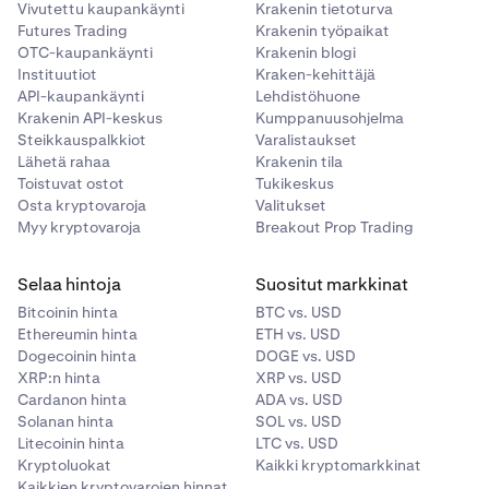
Vivutettu kaupankäynti
Krakenin tietoturva
Futures Trading
Krakenin työpaikat
OTC-kaupankäynti
Krakenin blogi
Instituutiot
Kraken-kehittäjä
API-kaupankäynti
Lehdistöhuone
Ensimmäisessä kentässä valitset omaisuuserän,
2
Krakenin API-keskus
Kumppanuusohjelma
josta haluat
muuntaa.
Toisessa kentässä valitset
Steikkauspalkkiot
Varalistaukset
omaisuuserän, johon haluat
muuntaa.
Valitse
Lähetä rahaa
Krakenin tila
Toistuvat ostot
Tukikeskus
jostakin olemassa olevista tilisaldoistasi.
Osta kryptovaroja
Valitukset
Myy kryptovaroja
Breakout Prop Trading
Selaa hintoja
Suositut markkinat
Bitcoinin hinta
BTC vs. USD
Ethereumin hinta
ETH vs. USD
Dogecoinin hinta
DOGE vs. USD
XRP:n hinta
XRP vs. USD
Cardanon hinta
ADA vs. USD
Solanan hinta
SOL vs. USD
Litecoinin hinta
LTC vs. USD
Kryptoluokat
Kaikki kryptomarkkinat
Kaikkien kryptovarojen hinnat