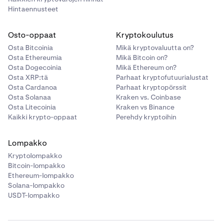
Hintaennusteet
Syötä määrä, jonka haluat ostaa, ja valitse jokin
3
saatavillasi olevista maksutavoista.
Osto-oppaat
Kryptokoulutus
Syötä määrä, jonka haluat myydä (voit vaihtaa
3
Osta Bitcoinia
Mikä kryptovaluutta on?
näyttötavaksi käteisarvon ja kryptomäärän).
Osta Ethereumia
Mikä Bitcoin on?
Käteinen lisätään saldoosi Kraken-sovellukseen
Osta Dogecoinia
Mikä Ethereum on?
tallentamassasi oletusvaluutassa. Jos haluat
Osta XRP:tä
Parhaat kryptofutuurialustat
vastaanottaa käteisen eri valuutassa, sinun on
Osta Cardanoa
Parhaat kryptopörssit
muutettava asetusta
Tilin
asetuksista ennen
Osta Solanaa
Kraken vs. Coinbase
tapahtuman toteuttamista.
Osta Litecoinia
Kraken vs Binance
Kaikki krypto-oppaat
Perehdy kryptoihin
Lompakko
Kryptolompakko
Bitcoin-lompakko
Ethereum-lompakko
Solana-lompakko
USDT-lompakko
Syötä seuraavaksi määrä, jonka haluat muuntaa.
Toimeksiannon oletustyyppi on
Pika
. Jos kaikki