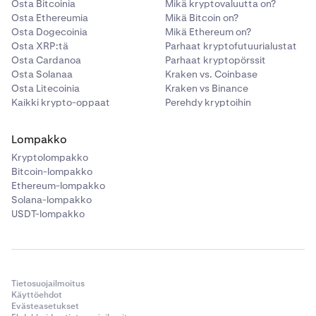
Osta Bitcoinia
Mikä kryptovaluutta on?
Osta Ethereumia
Mikä Bitcoin on?
Osta Dogecoinia
Mikä Ethereum on?
Osta XRP:tä
Parhaat kryptofutuurialustat
Osta Cardanoa
Parhaat kryptopörssit
Osta Solanaa
Kraken vs. Coinbase
Osta Litecoinia
Kraken vs Binance
Kaikki krypto-oppaat
Perehdy kryptoihin
Lompakko
Kryptolompakko
Bitcoin-lompakko
Ethereum-lompakko
Solana-lompakko
USDT-lompakko
Tietosuojailmoitus
Käyttöehdot
Evästeasetukset