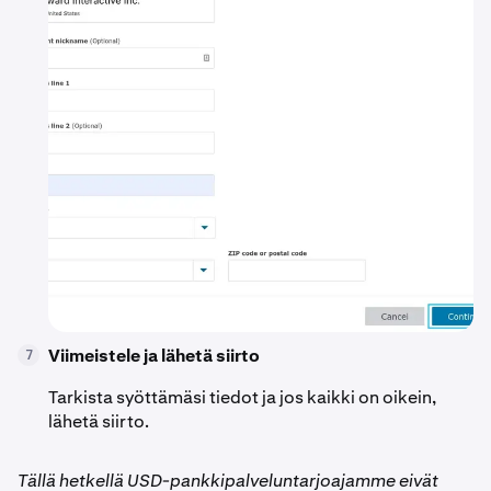
Viimeistele ja lähetä siirto
7
Tarkista syöttämäsi tiedot ja jos kaikki on oikein,
lähetä siirto.
Tällä hetkellä USD-pankkipalveluntarjoajamme eivät