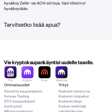
hyväksy Zelle- tai ACH-siirtoja. Vain tilisiirrot
hyväksytään.
Tarvitsetko lisää apua?
Vie kryptokaupankäyntisi uudelle tasolle.
Pro
Kraken
Krak
Desktop
Ominaisuudet
Yritys
Vivutettu kaupankäynti
Krakenin tietoturva
Futures Trading
Krakenin työpaikat
OTC-kaupankäynti
Krakenin blogi
Instituutiot
Kraken-kehittäjä
API-kaupankäynti
Lehdistöhuone