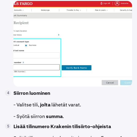
Siirron luominen
4
- Valitse tili,
jolta
lähetät varat.
- Syötä siirron
summa
.
Lisää tilinumero Krakenin tilisiirto-ohjeista
5