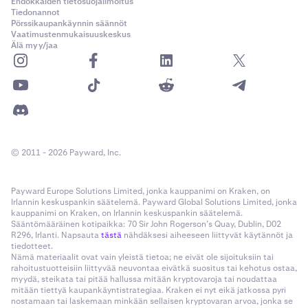
Ehdokkaiden tietosuojailmoitus
Tiedonannot
Pörssikaupankäynnin säännöt
Vaatimustenmukaisuuskeskus
Älä myy/jaa
© 2011 - 2026 Payward, Inc.
Payward Europe Solutions Limited, jonka kauppanimi on Kraken, on
Irlannin keskuspankin säätelemä. Payward Global Solutions Limited, jonka
kauppanimi on Kraken, on Irlannin keskuspankin säätelemä.
Sääntömääräinen kotipaikka: 70 Sir John Rogerson’s Quay, Dublin, D02
R296, Irlanti. Napsauta
tästä
nähdäksesi aiheeseen liittyvät käytännöt ja
tiedotteet.
Nämä materiaalit ovat vain yleistä tietoa; ne eivät ole sijoituksiin tai
rahoitustuotteisiin liittyvää neuvontaa eivätkä suositus tai kehotus ostaa,
myydä, steikata tai pitää hallussa mitään kryptovaroja tai noudattaa
mitään tiettyä kaupankäyntistrategiaa. Kraken ei nyt eikä jatkossa pyri
nostamaan tai laskemaan minkään sellaisen kryptovaran arvoa, jonka se