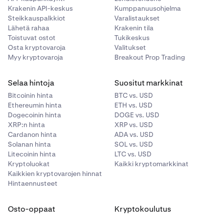
Krakenin API-keskus
Kumppanuusohjelma
Steikkauspalkkiot
Varalistaukset
Lähetä rahaa
Krakenin tila
Toistuvat ostot
Tukikeskus
Osta kryptovaroja
Valitukset
Myy kryptovaroja
Breakout Prop Trading
Selaa hintoja
Suositut markkinat
Bitcoinin hinta
BTC vs. USD
Ethereumin hinta
ETH vs. USD
Dogecoinin hinta
DOGE vs. USD
XRP:n hinta
XRP vs. USD
Cardanon hinta
ADA vs. USD
Solanan hinta
SOL vs. USD
Litecoinin hinta
LTC vs. USD
Kryptoluokat
Kaikki kryptomarkkinat
Kaikkien kryptovarojen hinnat
Hintaennusteet
Osto-oppaat
Kryptokoulutus