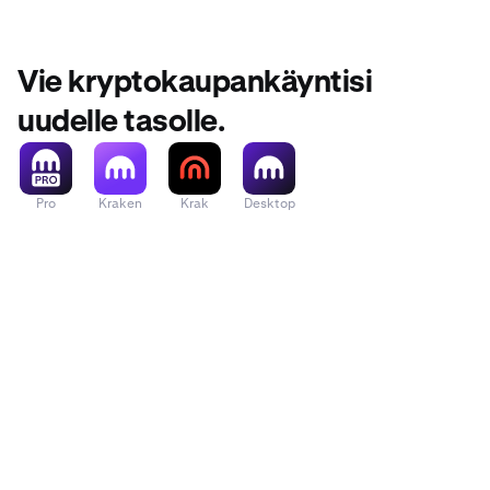
Vie kryptokaupankäyntisi
uudelle tasolle.
Pro
Kraken
Krak
Desktop