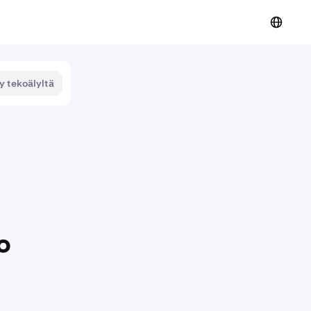
y tekoälyltä
o