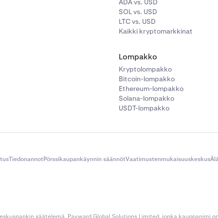
ADA vs. USD
SOL vs. USD
LTC vs. USD
Kaikki kryptomarkkinat
Lompakko
Kryptolompakko
Bitcoin-lompakko
Ethereum-lompakko
Solana-lompakko
USDT-lompakko
itus
Tiedonannot
Pörssikaupankäynnin säännöt
Vaatimustenmukaisuuskeskus
Äl
 keskuspankin säätelemä. Payward Global Solutions Limited, jonka kauppanimi o