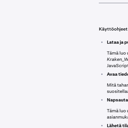
Käyttöohjeet
•
Lataa ja 
Tämä luo 
Kraken_W
JavaScript
•
Avaa tie
Mitä taha
suositella
•
Napsaut
Tämä luo 
asianmuka
•
Lähetä ti