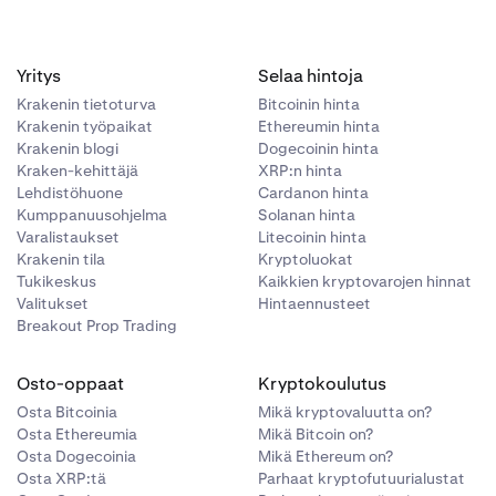
Yritys
Selaa hintoja
Krakenin tietoturva
Bitcoinin hinta
Krakenin työpaikat
Ethereumin hinta
Krakenin blogi
Dogecoinin hinta
Kraken-kehittäjä
XRP:n hinta
Lehdistöhuone
Cardanon hinta
Kumppanuusohjelma
Solanan hinta
Varalistaukset
Litecoinin hinta
Krakenin tila
Kryptoluokat
Tukikeskus
Kaikkien kryptovarojen hinnat
Valitukset
Hintaennusteet
Breakout Prop Trading
Osto-oppaat
Kryptokoulutus
Osta Bitcoinia
Mikä kryptovaluutta on?
Osta Ethereumia
Mikä Bitcoin on?
Osta Dogecoinia
Mikä Ethereum on?
Osta XRP:tä
Parhaat kryptofutuurialustat