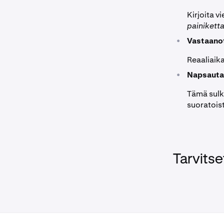
Kirjoita v
painiketta
•
Vastaanot
Reaaliaika
•
Napsaut
Tämä sulke
suoratois
Tarvitse