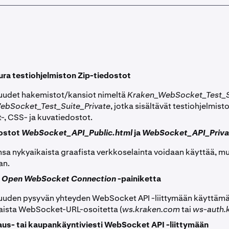
pura testiohjelmiston Zip-tiedostot
uudet hakemistot/kansiot nimeltä
Kraken_WebSocket_Test_S
ebSocket_Test_Suite_Private
, jotka sisältävät testiohjelmist
-, CSS- ja kuvatiedostot.
dostot
WebSocket_API_Public.html
ja
WebSocket_API_Priva
nsa nykyaikaista graafista verkkoselainta voidaan käyttää, 
an.
a
Open WebSocket Connection
-painiketta
uuden pysyvän yhteyden WebSocket API -liittymään käyttämä
ista WebSocket-URL-osoitetta (
ws.kraken.com
tai
ws-auth.
laus- tai kaupankäyntiviesti WebSocket API -liittymään