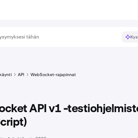
Kys
käynti
API
WebSocket-rajapinnat
cket API v1 -testiohjelmist
cript)