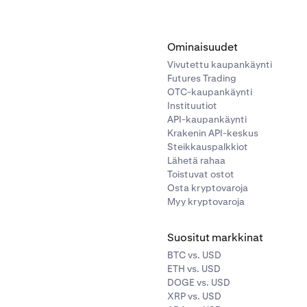
Ominaisuudet
Vivutettu kaupankäynti
Futures Trading
OTC-kaupankäynti
Instituutiot
API-kaupankäynti
Krakenin API-keskus
Steikkauspalkkiot
Lähetä rahaa
Toistuvat ostot
Osta kryptovaroja
Myy kryptovaroja
Suositut markkinat
BTC vs. USD
ETH vs. USD
DOGE vs. USD
XRP vs. USD