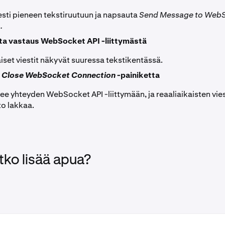
iesti pieneen tekstiruutuun ja napsauta
Send Message to WebS
.
a vastaus WebSocket API -liittymästä
iset viestit näkyvät suuressa tekstikentässä.
a
Close WebSocket Connection
-painiketta
e yhteyden WebSocket API -liittymään, ja reaaliaikaisten vie
to lakkaa.
tko lisää apua?