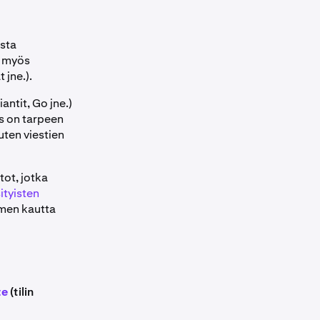
sta
a myös
 jne.).
antit, Go jne.)
s on tarpeen
uten viestien
ot, jotka
ityisten
men kautta
te
(tilin