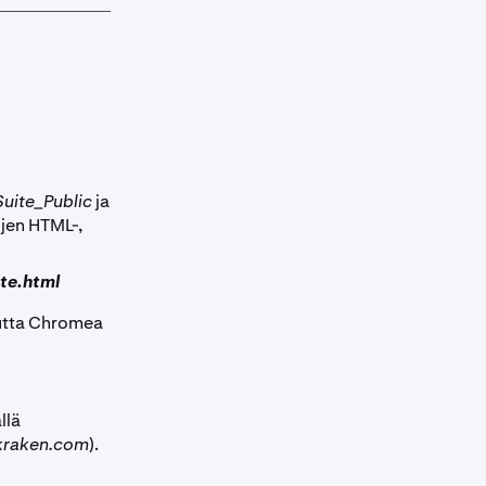
uite_Public
ja
ojen HTML-,
te.html
mutta Chromea
llä
kraken.com
).