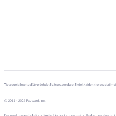
Tietosuojailmoitus
Käyttöehdot
Evästeasetukset
Ehdokkaiden tietosuojailmo
© 2011 - 2026 Payward, Inc.
Payward Europe Solutions Limited, jonka kauppanimi on Kraken, on Irlannin