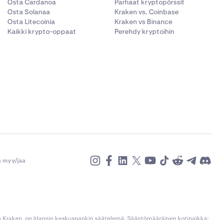
Osta Cardanoa
Parhaat kryptopörssit
Osta Solanaa
Kraken vs. Coinbase
Osta Litecoinia
Kraken vs Binance
Kaikki krypto-oppaat
Perehdy kryptoihin
ä myy/jaa
n Kraken, on Irlannin keskuspankin säätelemä. Sääntömääräinen kotipaikka: