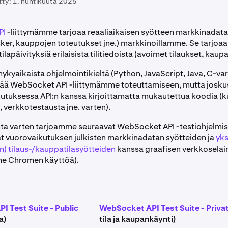
tty:
1. huhtikuuta 2025
PI
-liittymämme tarjoaa reaaliaikaisen syötteen markkinadata
ticker, kauppojen toteutukset jne.) markkinoillamme. Se tarjoa
tilapäivityksiä erilaisista tilitiedoista (avoimet tilaukset, kaupat
ykyaikaista ohjelmointikieltä (Python, JavaScript, Java, C-vari
ää WebSocket API -liittymämme toteuttamiseen, mutta josku
kutuksessa API:n kanssa kirjoittamatta mukautettua koodia (k
 verkkotestausta jne. varten).
sta varten tarjoamme seuraavat WebSocket API -testiohjelmist
t vuorovaikutuksen julkisten markkinadatan syötteiden ja
yks
n) tilaus-/kauppatilasyötteiden
kanssa graafisen verkkoselai
me Chromen käyttöä).
 Test Suite - Public
WebSocket API Test Suite - Priva
a)
tila ja kaupankäynti)