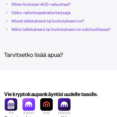
•
Miten kotiutan AUD-valuuttaa?
•
Osko-rahoituspalveluntarjoaja
•
Missä talletukseni tai kotiutukseni on?
•
Miksi talletukseni tai kotiutukseni on odotustilassa?
Tarvitsetko lisää apua?
Vie kryptokaupankäyntisi uudelle tasolle.
Pro
Kraken
Krak
Desktop