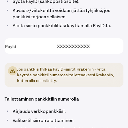
•
Syötä PayID (sähköpostiosoite).
•
Kuvaus-/viitekenttä voidaan jättää tyhjäksi, jos
pankkisi tarjoaa sellaisen.
•
Aloita siirto pankkitililtäsi käyttämällä PayID:tä.
Jos pankkisi hylkää PayID-siirrot Krakeniin - yritä
käyttää pankkitilinumeroasi tallettaaksesi Krakeniin,
kuten alla on esitetty.
Tallettaminen pankkitilin numerolla
•
Kirjaudu verkkopankkiisi.
•
Valitse tilisiirron aloittaminen.