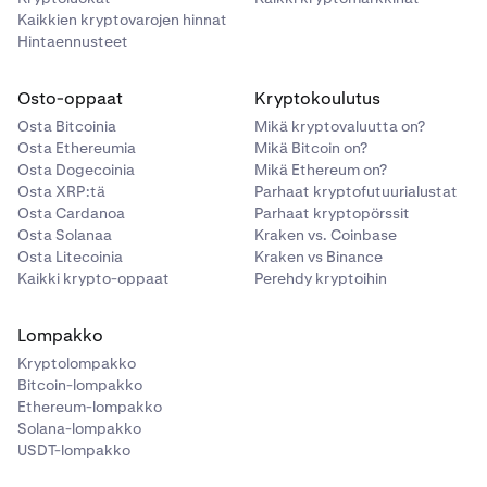
Kaikkien kryptovarojen hinnat
Hintaennusteet
Osto-oppaat
Kryptokoulutus
Osta Bitcoinia
Mikä kryptovaluutta on?
Osta Ethereumia
Mikä Bitcoin on?
Osta Dogecoinia
Mikä Ethereum on?
Osta XRP:tä
Parhaat kryptofutuurialustat
Osta Cardanoa
Parhaat kryptopörssit
Osta Solanaa
Kraken vs. Coinbase
Osta Litecoinia
Kraken vs Binance
Kaikki krypto-oppaat
Perehdy kryptoihin
Lompakko
Kryptolompakko
Bitcoin-lompakko
Ethereum-lompakko
Solana-lompakko
USDT-lompakko