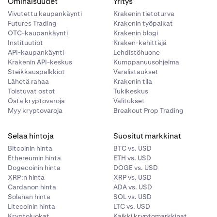
Ominaisuudet
Yritys
Vivutettu kaupankäynti
Krakenin tietoturva
Futures Trading
Krakenin työpaikat
OTC-kaupankäynti
Krakenin blogi
Instituutiot
Kraken-kehittäjä
API-kaupankäynti
Lehdistöhuone
Krakenin API-keskus
Kumppanuusohjelma
Steikkauspalkkiot
Varalistaukset
Lähetä rahaa
Krakenin tila
Toistuvat ostot
Tukikeskus
Osta kryptovaroja
Valitukset
Myy kryptovaroja
Breakout Prop Trading
Selaa hintoja
Suositut markkinat
Bitcoinin hinta
BTC vs. USD
Ethereumin hinta
ETH vs. USD
Dogecoinin hinta
DOGE vs. USD
XRP:n hinta
XRP vs. USD
Cardanon hinta
ADA vs. USD
Solanan hinta
SOL vs. USD
Litecoinin hinta
LTC vs. USD
Kryptoluokat
Kaikki kryptomarkkinat