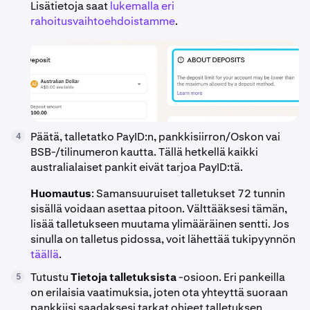
Lisätietoja saat
lukemalla eri
rahoitusvaihtoehdoistamme
.
Päätä, talletatko PayID:n, pankkisiirron/Oskon vai
4
BSB-/tilinumeron kautta. Tällä hetkellä kaikki
australialaiset pankit eivät tarjoa PayID:tä.
Huomautus
: Samansuuruiset talletukset 72 tunnin
sisällä voidaan asettaa pitoon. Välttääksesi tämän,
lisää talletukseen muutama ylimääräinen sentti. Jos
sinulla on talletus pidossa, voit lähettää tukipyynnön
täällä
.
Tutustu
Tietoja talletuksista
-osioon. Eri pankeilla
5
on erilaisia vaatimuksia, joten ota yhteyttä suoraan
pankkiisi saadaksesi tarkat ohjeet talletuksen