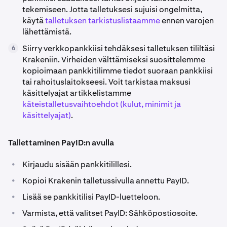
tekemiseen. Jotta talletuksesi sujuisi ongelmitta,
käytä
talletuksen tarkistuslistaamme
ennen varojen
lähettämistä.
Siirry verkkopankkiisi tehdäksesi talletuksen tililtäsi
6
Krakeniin. Virheiden välttämiseksi suosittelemme
kopioimaan pankkitilimme tiedot suoraan pankkiisi
tai rahoituslaitokseesi. Voit tarkistaa maksusi
käsittelyajat artikkelistamme
käteistalletusvaihtoehdot (kulut, minimit ja
käsittelyajat)
.
Tallettaminen PayID:n avulla
•
Kirjaudu sisään pankkitilillesi.
•
Kopioi Krakenin talletussivulla annettu PayID.
•
Lisää se pankkitilisi PayID-luetteloon.
•
Varmista, että valitset PayID: Sähköpostiosoite.