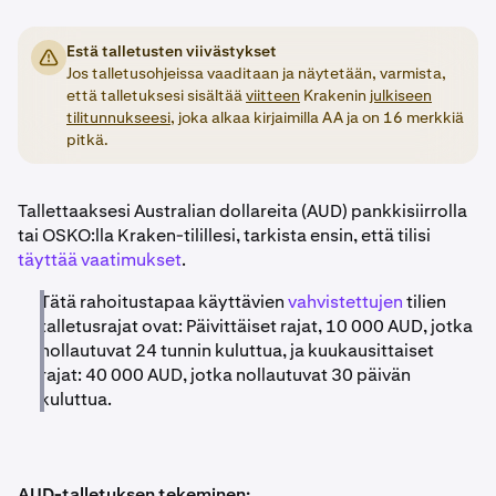
Estä talletusten viivästykset
Jos talletusohjeissa vaaditaan ja näytetään, varmista,
että talletuksesi sisältää
viitteen
Krakenin
julkiseen
tilitunnukseesi
, joka alkaa kirjaimilla AA ja on 16 merkkiä
pitkä.
Tallettaaksesi Australian dollareita (AUD) pankkisiirrolla
tai OSKO:lla Kraken-tilillesi, tarkista ensin, että tilisi
täyttää vaatimukset
.
Tätä rahoitustapaa käyttävien
vahvistettujen
tilien
talletusrajat ovat: Päivittäiset rajat, 10 000 AUD, jotka
nollautuvat 24 tunnin kuluttua, ja kuukausittaiset
rajat: 40 000 AUD, jotka nollautuvat 30 päivän
kuluttua.
AUD-talletuksen tekeminen: