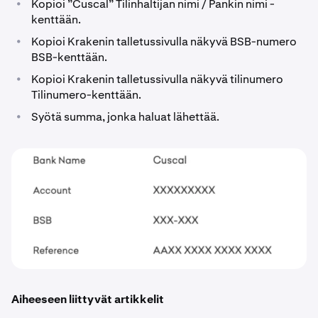
•
Kopioi ”Cuscal” Tilinhaltijan nimi / Pankin nimi -
kenttään.
•
Kopioi Krakenin talletussivulla näkyvä BSB-numero
BSB-kenttään.
•
Kopioi Krakenin talletussivulla näkyvä tilinumero
Tilinumero-kenttään.
•
Syötä summa, jonka haluat lähettää.
Aiheeseen liittyvät artikkelit