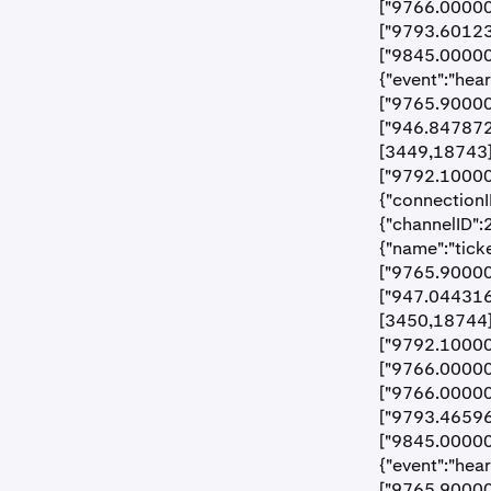
["9766.00000
["9793.60123"
["9845.00000"
{"event":"hea
["9765.90000"
["946.847872
[3449,18743],
["9792.10000"
{"connectionI
{"channelID":
{"name":"tick
["9765.90000"
["947.044316
[3450,18744],
["9792.10000"
["9766.00000"
["9766.00000
["9793.46596"
["9845.00000"
{"event":"hea
["9765.90000"