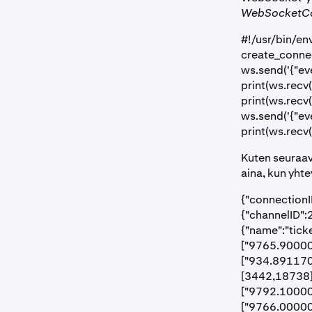
WebSocketCo
#!/usr/bin/en
create_connec
ws.send('{"eve
print(ws.recv(
print(ws.recv
ws.send('{"eve
print(ws.recv(
Kuten seuraav
aina, kun yhte
{"connectionI
{"channelID":
{"name":"tick
["9765.90000"
["934.891170
[3442,18738],
["9792.10000",
["9766.00000