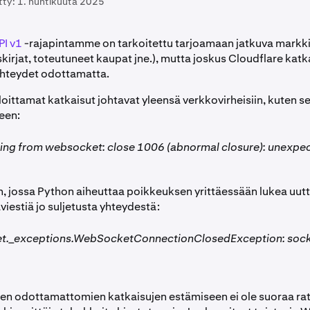
tty:
1. huhtikuuta 2025
I v1
-rajapintamme on tarkoitettu tarjoamaan jatkuva markk
auskirjat, toteutuneet kaupat jne.), mutta joskus Cloudflare kat
teydet odottamatta.
loittamat katkaisut johtavat yleensä verkkovirheisiin, kuten 
een:
ding from websocket: close 1006 (abnormal closure): unexpe
n, jossa Python aiheuttaa poikkeuksen yrittäessään lukea uut
iestiä jo suljetusta yhteydestä:
._exceptions.WebSocketConnectionClosedException: socke
sten odottamattomien katkaisujen estämiseen ei ole suoraa ra