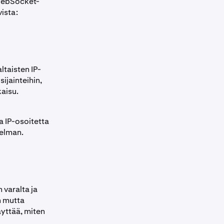
 WebSocket-
ista:
ltaisten IP-
sijainteihin,
aisu.
a IP-osoitetta
gelman.
varalta ja
n mutta
yttää, miten