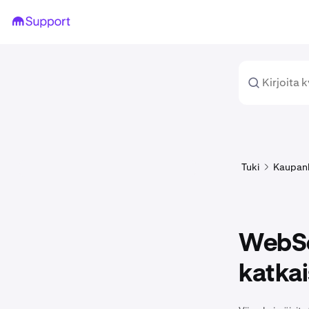
Tuki
Kaupan
WebSo
katka