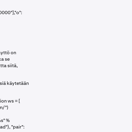
000"],"o":
yttö on
ka se
a siitä,
siä käytetään
on ws = [
m/")
%s" %
d"}, "pair":