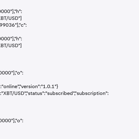
000"],"h":
"XBT/USD"]
99036"],"c":
000"],"h":
"XBT/USD"]
000"],"o":
nline","version":"1.0.1"}
:"XBT/USD","status":"subscribed","subscription":
000"],"o":