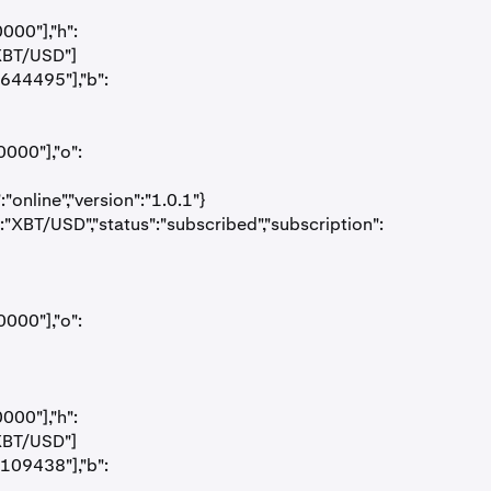
000"],"h":
"XBT/USD"]
9644495"],"b":
000"],"o":
nline","version":"1.0.1"}
:"XBT/USD","status":"subscribed","subscription":
000"],"o":
000"],"h":
"XBT/USD"]
1109438"],"b":