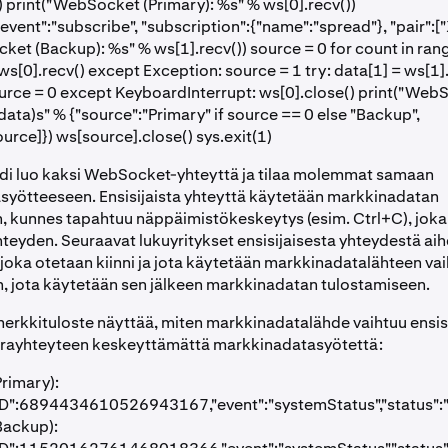
) print("WebSocket (Primary): %s" % ws[0].recv())
event":"subscribe", "subscription":{"name":"spread"}, "pair":[
ket (Backup): %s" % ws[1].recv()) source = 0 for count in rang
 ws[0].recv() except Exception: source = 1 try: data[1] = ws[1]
urce = 0 except KeyboardInterrupt: ws[0].close() print("Web
data)s" % {"source":"Primary" if source == 0 else "Backup",
urce]}) ws[source].close() sys.exit(1)
odi luo kaksi WebSocket-yhteyttä ja tilaa molemmat samaan
yötteeseen. Ensisijaista yhteyttä käytetään markkinadatan
, kunnes tapahtuu näppäimistökeskeytys (esim. Ctrl+C), joka
hteyden. Seuraavat lukuyritykset ensisijaisesta yhteydestä ai
joka otetaan kiinni ja jota käytetään markkinadatalähteen va
, jota käytetään sen jälkeen markkinadatan tulostamiseen.
erkkituloste näyttää, miten markkinadatalähde vaihtuu ensis
arayhteyteen keskeyttämättä markkinadatasyötettä:
rimary):
D":6894434610526943167,"event":"systemStatus","status":"on
ackup):