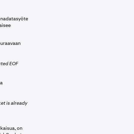
inadatasyöte
kaisee
seuraavaan
cted EOF
ta
t is already
tkaisua, on