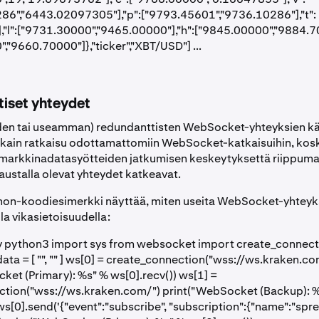
86","6443.02097305"],"p":["9793.45601","9736.10286"],"t":
"l":["9731.30000","9465.00000"],"h":["9845.00000","9884.70
,"9660.70000"]},"ticker","XBT/USD"] ...
iset yhteydet
den tai useamman) redundanttisten WebSocket-yhteyksien kä
kain ratkaisu odottamattomiin WebSocket-katkaisuihin, kos
markkinadatasyötteiden jatkumisen keskeytyksettä riippumatt
austalla olevat yhteydet katkeavat.
hon-koodiesimerkki näyttää, miten useita WebSocket-yhteyk
la vikasietoisuudella:
v python3 import sys from websocket import create_connecti
ata = [ "", "" ] ws[0] = create_connection("wss://ws.kraken.co
ket (Primary): %s" % ws[0].recv()) ws[1] =
ction("wss://ws.kraken.com/") print("WebSocket (Backup): 
ws[0].send('{"event":"subscribe", "subscription":{"name":"sprea