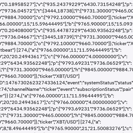
","0.18958527"],"v":["935.24379229","6430.73154248"],"p":
,"9736.04572"],"t":[3444,18738],"l":["9731.30000","9465.00
,"9884.70000"],"o":["9792.10000","9660.70000"]},"ticker",
766.00000",15,"15.59644495"],"b":["9765.90000",15,"15.093
","0.20408000"],"v":["935.44787229","6430.93562248"],"p":
,"9736.04667"],"t":[3445,18739],"l":["9731.30000","9465.00
,"9884.70000"],"o":["9792.10000","9660.70000"]},"ticker",
rtbeat"} [274,{"a":["9766.00000",11,"11.59644495"],"b":
,20,"20.24943617"],"c":["9766.00000","4.00000000"],"v":
29","6434.93562248"],"p":["9793.69231","9736.06529"],"t":
"l":["9731.30000","9465.00000"],"h":["9845.00000","9884.70
,"9660.70000"]},"ticker","XBT/USD"]
D":14767302623274336124,"event":"systemStatus","status":"o
274,"channelName":"ticker","event":"subscriptionStatus","pair"
er"}} [274,{"a":["9766.00000",11,"11.59644495"],"b":
,20,"20.24943617"],"c":["9766.00000","4.00000000"],"v":
29","6434.93562248"],"p":["9793.69231","9736.06529"],"t":
"l":["9731.30000","9465.00000"],"h":["9845.00000","9884.70
,"9660.70000"]},"ticker","XBT/USD"] [274,{"a":
,8,"8.49644495"],"b":["9765.90000",21,"21.50083276"],"c":