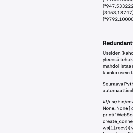
["947.533222
[3453,18747],
["9792.10000"
Redundantt
Useiden (kah
yleensä tehok
mahdollistaa 
kuinka usein t
Seuraava Pyt
automaattisel
#!/usr/bin/en
None, None ] d
print("WebSoc
create_conne
ws[1].recv()) 