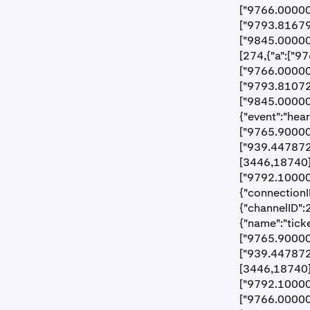
["9766.00000
["9793.81679"
["9845.00000"
[274,{"a":["9
["9766.00000
["9793.81072"
["9845.00000"
{"event":"hea
["9765.90000"
["939.447872
[3446,18740],
["9792.10000"
{"connectionI
{"channelID":
{"name":"tick
["9765.90000"
["939.447872
[3446,18740],
["9792.10000"
["9766.00000"