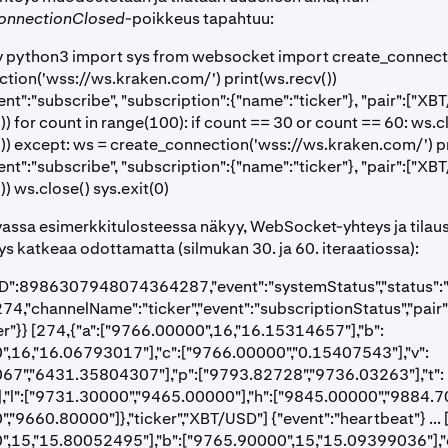
nnectionClosed
-poikkeus tapahtuu:
v python3 import sys from websocket import create_connect
tion('wss://ws.kraken.com/') print(ws.recv())
nt":"subscribe", "subscription":{"name":"ticker"}, "pair":["XBT
)) for count in range(100): if count == 30 or count == 60: ws.cl
()) except: ws = create_connection('wss://ws.kraken.com/') pr
nt":"subscribe", "subscription":{"name":"ticker"}, "pair":["XBT
)) ws.close() sys.exit(0)
assa esimerkkitulosteessa näkyy, WebSocket-yhteys ja tilaus
ys katkeaa odottamatta (silmukan 30. ja 60. iteraatiossa):
D":8986307948074364287,"event":"systemStatus","status":"on
274,"channelName":"ticker","event":"subscriptionStatus","pair"
er"}} [274,{"a":["9766.00000",16,"16.15314657"],"b":
,16,"16.06793017"],"c":["9766.00000","0.15407543"],"v":
67","6431.35804307"],"p":["9793.82728","9736.03263"],"t":
"l":["9731.30000","9465.00000"],"h":["9845.00000","9884.70
"9660.80000"]},"ticker","XBT/USD"] {"event":"heartbeat"} ... [
",15,"15.80052495"],"b":["9765.90000",15,"15.09399036"],"