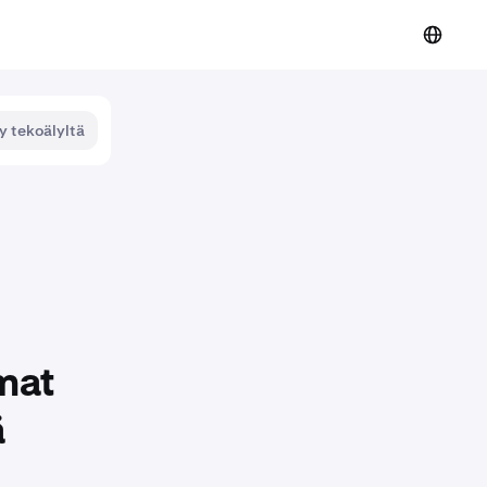
y tekoälyltä
mat
ä