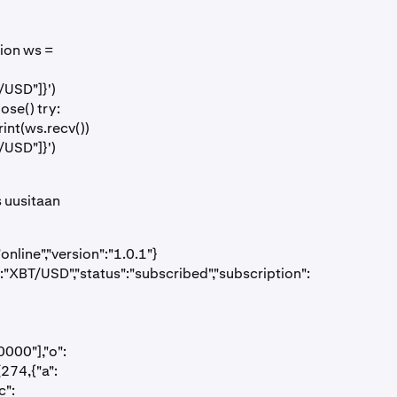
ion ws =
/USD"]}')
ose() try:
int(ws.recv())
/USD"]}')
 uusitaan
line","version":"1.0.1"}
:"XBT/USD","status":"subscribed","subscription":
000"],"o":
274,{"a":
c":