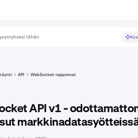
Kys
käynti
API
WebSocket-rajapinnat
cket API v1 - odottamatto
isut markkinadatasyötteiss