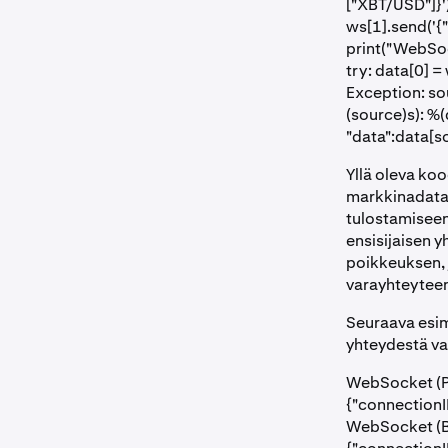
["XBT/USD"]}'
ws[1].send('{"
print("WebSoc
try: data[0] =
Exception: so
(source)s): %(
"data":data[so
Yllä oleva ko
markkinadatas
tulostamiseen
ensisijaisen y
poikkeuksen, 
varayhteyteen
Seuraava esim
yhteydestä v
WebSocket (P
{"connectionI
WebSocket (B