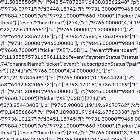
","1.50355505"],"v":["942.54787229","6438.03562248"],"p":
,"9736.07971"],"t":[3448,18742],"l":["9731.30000","9465.00
,"9884.70000"],"o":["9792.10000","9660.70000"]},"ticker",
rtbeat"} {"event":"heartbeat"} [274,{"a":["9766.00000",4,"4.1
,22,"22.67116661"],"c":["9766.00000","4.30000000"],"v":
29","6442.33562248"],"p":["9793.47588","9736.09968"],"t":
"l":["9731.30000","9465.00000"],"h":["9845.00000","9884.70
,"9660.70000"]},"ticker","XBT/USD"] ... {"event":"heartbeat"}
D":11355575731659611126,"event":"systemStatus","status":"o
274,"channelName":"ticker","event":"subscriptionStatus","pair"
er"}} [274,{"a":["9766.00000",4,"4.00000071"],"b":
,21,"21.97845481"],"c":["9766.00000","0.19644424"],"v":
53","6442.53206672"],"p":["9793.47018","9736.10059"],"t":
"l":["9731.30000","9465.00000"],"h":["9845.00000","9884.70
,"9660.70000"]},"ticker","XBT/USD"] [274,{"a":
,3,"3.85443405"],"b":["9765.90000",19,"19.69673762"],"c":
","0.14556666"],"v":["947.18988319","6442.67763338"],"p":
,"9736.10127"],"t":[3451,18745],"l":["9731.30000","9465.00
,"9884.70000"],"o":["9792.10000","9660.70000"]},"ticker",
rtbeat"} {"event":"heartbeat"} [274,{"a":["9766.00000",3,"3.5
,19,"19.69673762"],"c":["9766.00000","0.16647855"],"v":