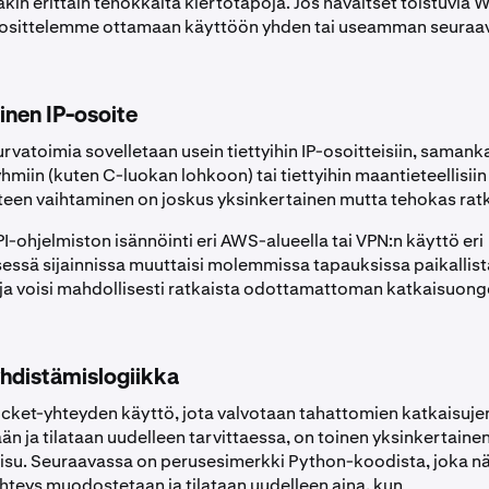
akin erittäin tehokkaita kiertotapoja. Jos havaitset toistuvia
uosittelemme ottamaan käyttöön yhden tai useamman seuraav
inen IP-osoite
rvatoimia sovelletaan usein tiettyihin IP-osoitteisiin, samanka
hmiin (kuten C-luokan lohkoon) tai tiettyihin maantieteellisiin 
tteen vaihtaminen on joskus yksinkertainen mutta tehokas ratk
I-ohjelmiston isännöinti eri AWS-alueella tai VPN:n käyttö eri
sessä sijainnissa muuttaisi molemmissa tapauksissa paikallist
 ja voisi mahdollisesti ratkaista odottamattoman katkaisuon
hdistämislogiikka
et-yhteyden käyttö, jota valvotaan tahattomien katkaisujen 
än ja tilataan uudelleen tarvittaessa, on toinen yksinkertaine
isu. Seuraavassa on perusesimerkki Python-koodista, joka nä
eys muodostetaan ja tilataan uudelleen aina, kun