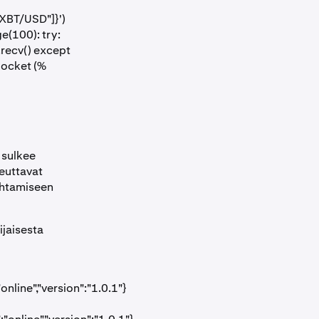
"XBT/USD"]}')
e(100): try:
.recv() except
Socket (%
 sulkee
heuttavat
ihtamiseen
ijaisesta
line","version":"1.0.1"}