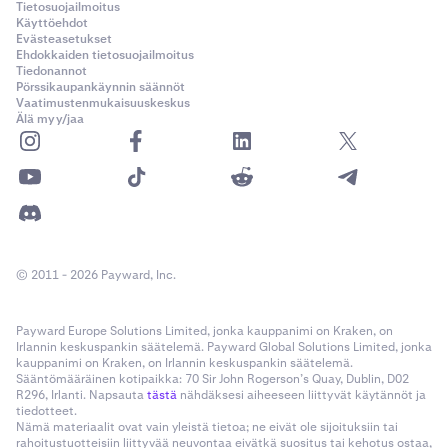
Tietosuojailmoitus
Käyttöehdot
Evästeasetukset
Ehdokkaiden tietosuojailmoitus
Tiedonannot
Pörssikaupankäynnin säännöt
Vaatimustenmukaisuuskeskus
Älä myy/jaa
© 2011 - 2026 Payward, Inc.
Payward Europe Solutions Limited, jonka kauppanimi on Kraken, on
Irlannin keskuspankin säätelemä. Payward Global Solutions Limited, jonka
kauppanimi on Kraken, on Irlannin keskuspankin säätelemä.
Sääntömääräinen kotipaikka: 70 Sir John Rogerson’s Quay, Dublin, D02
R296, Irlanti. Napsauta
tästä
nähdäksesi aiheeseen liittyvät käytännöt ja
tiedotteet.
Nämä materiaalit ovat vain yleistä tietoa; ne eivät ole sijoituksiin tai
rahoitustuotteisiin liittyvää neuvontaa eivätkä suositus tai kehotus ostaa,