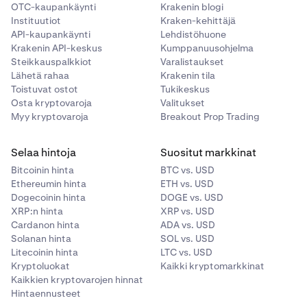
OTC-kaupankäynti
Krakenin blogi
Instituutiot
Kraken-kehittäjä
API-kaupankäynti
Lehdistöhuone
Krakenin API-keskus
Kumppanuusohjelma
Steikkauspalkkiot
Varalistaukset
Lähetä rahaa
Krakenin tila
Toistuvat ostot
Tukikeskus
Osta kryptovaroja
Valitukset
Myy kryptovaroja
Breakout Prop Trading
Selaa hintoja
Suositut markkinat
Bitcoinin hinta
BTC vs. USD
Ethereumin hinta
ETH vs. USD
Dogecoinin hinta
DOGE vs. USD
XRP:n hinta
XRP vs. USD
Cardanon hinta
ADA vs. USD
Solanan hinta
SOL vs. USD
Litecoinin hinta
LTC vs. USD
Kryptoluokat
Kaikki kryptomarkkinat
Kaikkien kryptovarojen hinnat
Hintaennusteet