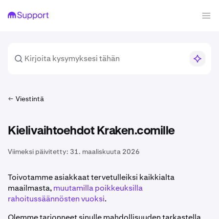
Viestintä
Kielivaihtoehdot Kraken.comille
Viimeksi päivitetty:
31. maaliskuuta 2026
Toivotamme asiakkaat tervetulleiksi kaikkialta
maailmasta,
muutamilla poikkeuksilla
rahoitussäännösten vuoksi
.
Olemme tarjonneet sinulle mahdollisuuden tarkastella