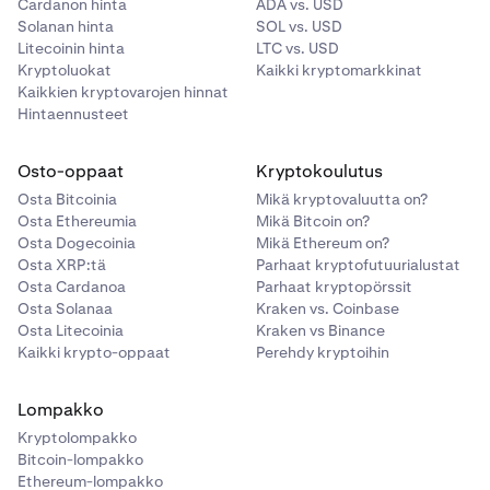
Cardanon hinta
ADA vs. USD
Solanan hinta
SOL vs. USD
Litecoinin hinta
LTC vs. USD
Kryptoluokat
Kaikki kryptomarkkinat
Kaikkien kryptovarojen hinnat
Hintaennusteet
Osto-oppaat
Kryptokoulutus
Osta Bitcoinia
Mikä kryptovaluutta on?
Osta Ethereumia
Mikä Bitcoin on?
Osta Dogecoinia
Mikä Ethereum on?
Osta XRP:tä
Parhaat kryptofutuurialustat
Osta Cardanoa
Parhaat kryptopörssit
Osta Solanaa
Kraken vs. Coinbase
Osta Litecoinia
Kraken vs Binance
Kaikki krypto-oppaat
Perehdy kryptoihin
Lompakko
Kryptolompakko
Bitcoin-lompakko
Ethereum-lompakko