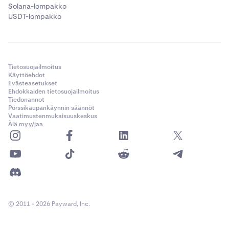
Solana-lompakko
USDT-lompakko
Tietosuojailmoitus
Käyttöehdot
Evästeasetukset
Ehdokkaiden tietosuojailmoitus
Tiedonannot
Pörssikaupankäynnin säännöt
Vaatimustenmukaisuuskeskus
Älä myy/jaa
© 2011 - 2026 Payward, Inc.