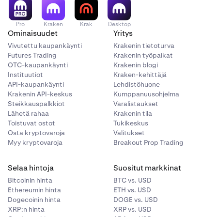
Pro
Kraken
Krak
Desktop
Ominaisuudet
Yritys
Vivutettu kaupankäynti
Krakenin tietoturva
Futures Trading
Krakenin työpaikat
OTC-kaupankäynti
Krakenin blogi
Instituutiot
Kraken-kehittäjä
API-kaupankäynti
Lehdistöhuone
Krakenin API-keskus
Kumppanuusohjelma
Steikkauspalkkiot
Varalistaukset
Lähetä rahaa
Krakenin tila
Toistuvat ostot
Tukikeskus
Osta kryptovaroja
Valitukset
Myy kryptovaroja
Breakout Prop Trading
Selaa hintoja
Suositut markkinat
Bitcoinin hinta
BTC vs. USD
Ethereumin hinta
ETH vs. USD
Dogecoinin hinta
DOGE vs. USD
XRP:n hinta
XRP vs. USD