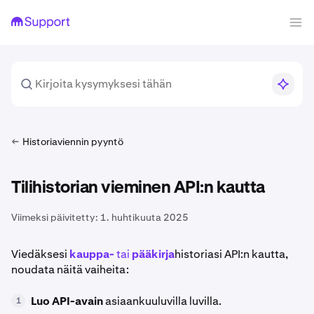
Historiaviennin pyyntö
Tilihistorian vieminen API:n kautta
Viimeksi päivitetty:
1. huhtikuuta 2025
Viedäksesi
kauppa-
tai
pääkirja
historiasi API:n kautta,
noudata näitä vaiheita:
Luo
API-avain
asiaankuuluvilla luvilla.
1