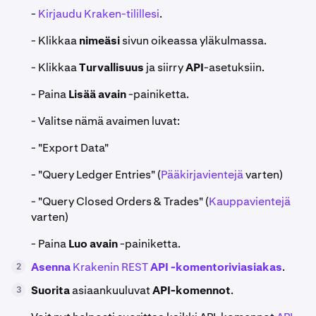
-
Kirjaudu Kraken-tilillesi
.
- Klikkaa
nimeäsi
sivun oikeassa yläkulmassa.
- Klikkaa
Turvallisuus
ja siirry
API
-asetuksiin.
- Paina
Lisää avain
-painiketta.
- Valitse nämä avaimen luvat:
- "Export Data"
- "Query Ledger Entries" (
Pääkirjavientejä
varten)
- "Query Closed Orders & Trades" (
Kauppavientejä
varten)
- Paina
Luo avain
-painiketta.
Asenna
Krakenin REST
API -komentoriviasiakas
.
2
Suorita
asiaankuuluvat
API-komennot
.
3