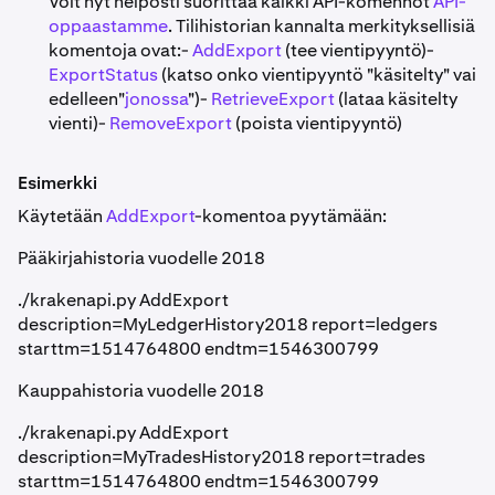
Voit nyt helposti suorittaa kaikki API-komennot
API-
oppaastamme
. Tilihistorian kannalta merkityksellisiä
komentoja ovat:-
AddExport
(tee vientipyyntö)-
ExportStatus
(katso onko vientipyyntö "käsitelty" vai
edelleen"
jonossa
")-
RetrieveExport
(lataa käsitelty
vienti)-
RemoveExport
(poista vientipyyntö)
Esimerkki
Käytetään
AddExport
-komentoa pyytämään:
Pääkirjahistoria vuodelle 2018
./krakenapi.py AddExport
description=MyLedgerHistory2018 report=ledgers
starttm=1514764800 endtm=1546300799
Kauppahistoria vuodelle 2018
./krakenapi.py AddExport
description=MyTradesHistory2018 report=trades
starttm=1514764800 endtm=1546300799