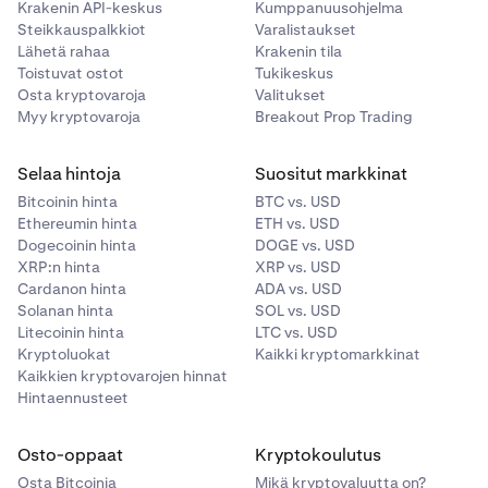
Krakenin API-keskus
Kumppanuusohjelma
Steikkauspalkkiot
Varalistaukset
Lähetä rahaa
Krakenin tila
Toistuvat ostot
Tukikeskus
Osta kryptovaroja
Valitukset
Myy kryptovaroja
Breakout Prop Trading
Selaa hintoja
Suositut markkinat
Bitcoinin hinta
BTC vs. USD
Ethereumin hinta
ETH vs. USD
Dogecoinin hinta
DOGE vs. USD
XRP:n hinta
XRP vs. USD
Cardanon hinta
ADA vs. USD
Solanan hinta
SOL vs. USD
Litecoinin hinta
LTC vs. USD
Kryptoluokat
Kaikki kryptomarkkinat
Kaikkien kryptovarojen hinnat
Hintaennusteet
Osto-oppaat
Kryptokoulutus
Osta Bitcoinia
Mikä kryptovaluutta on?