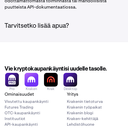
odottamattomasta toiminnasta tai mahdollisista
puutteista API-dokumentaatiossa.
Tarvitsetko lisää apua?
Vie kryptokaupankäyntisi uudelle tasolle.
Pro
Kraken
Krak
Desktop
Ominaisuudet
Yritys
Vivutettu kaupankäynti
Krakenin tietoturva
Futures Trading
Krakenin työpaikat
OTC-kaupankäynti
Krakenin blogi
Instituutiot
Kraken-kehittäjä
API-kaupankäynti
Lehdistöhuone