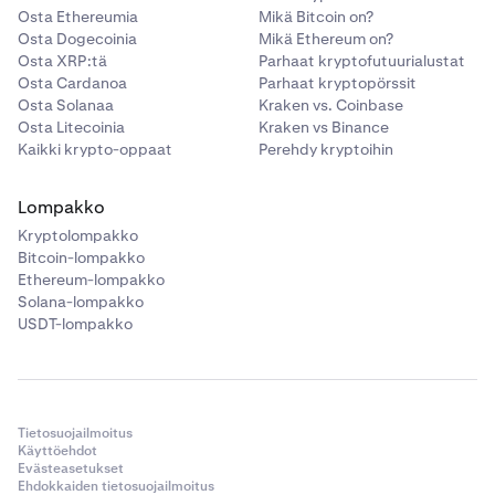
Osta Ethereumia
Mikä Bitcoin on?
Osta Dogecoinia
Mikä Ethereum on?
Osta XRP:tä
Parhaat kryptofutuurialustat
Osta Cardanoa
Parhaat kryptopörssit
Osta Solanaa
Kraken vs. Coinbase
Osta Litecoinia
Kraken vs Binance
Kaikki krypto-oppaat
Perehdy kryptoihin
Lompakko
Kryptolompakko
Bitcoin-lompakko
Ethereum-lompakko
Solana-lompakko
USDT-lompakko
Tietosuojailmoitus
Käyttöehdot
Evästeasetukset
Ehdokkaiden tietosuojailmoitus