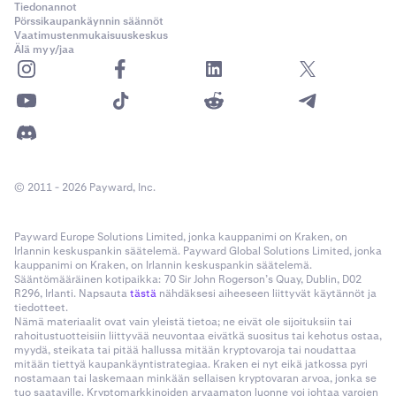
Tiedonannot
Pörssikaupankäynnin säännöt
Vaatimustenmukaisuuskeskus
Älä myy/jaa
© 2011 - 2026 Payward, Inc.
Payward Europe Solutions Limited, jonka kauppanimi on Kraken, on
Irlannin keskuspankin säätelemä. Payward Global Solutions Limited, jonka
kauppanimi on Kraken, on Irlannin keskuspankin säätelemä.
Sääntömääräinen kotipaikka: 70 Sir John Rogerson’s Quay, Dublin, D02
R296, Irlanti. Napsauta
tästä
nähdäksesi aiheeseen liittyvät käytännöt ja
tiedotteet.
Nämä materiaalit ovat vain yleistä tietoa; ne eivät ole sijoituksiin tai
rahoitustuotteisiin liittyvää neuvontaa eivätkä suositus tai kehotus ostaa,
myydä, steikata tai pitää hallussa mitään kryptovaroja tai noudattaa
mitään tiettyä kaupankäyntistrategiaa. Kraken ei nyt eikä jatkossa pyri
nostamaan tai laskemaan minkään sellaisen kryptovaran arvoa, jonka se
tuo saataville. Kryptomarkkinoiden arvaamaton luonne voi johtaa varojen