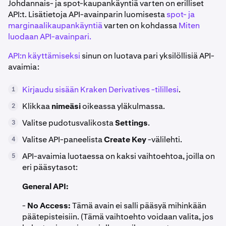
Johdannais- ja spot-kaupankäyntiä varten on erilliset
API:t. Lisätietoja API-avainparin luomisesta
spot- ja
marginaalikaupankäyntiä
varten on kohdassa
Miten
luodaan API-avainpari.
API:n käyttämiseksi
sinun on luotava pari yksilöllisiä API-
avaimia:
Kirjaudu sisään Kraken Derivatives -tilillesi
.
1
Klikkaa
nimeäsi
oikeassa yläkulmassa.
2
Valitse pudotusvalikosta
Settings
.
3
Valitse API-paneelista
Create Key
-välilehti.
4
API-avaimia luotaessa on kaksi vaihtoehtoa, joilla on
5
eri pääsytasot:
General API:
-
No Access:
Tämä avain ei salli pääsyä mihinkään
päätepisteisiin. (Tämä vaihtoehto voidaan valita, jos