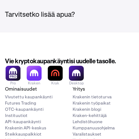
Tarvitsetko lisää apua?
Vie kryptokaupankäyntisi uudelle tasolle.
Pro
Kraken
Krak
Desktop
Ominaisuudet
Yritys
Vivutettu kaupankäynti
Krakenin tietoturva
Futures Trading
Krakenin työpaikat
OTC-kaupankäynti
Krakenin blogi
Instituutiot
Kraken-kehittäjä
API-kaupankäynti
Lehdistöhuone
Krakenin API-keskus
Kumppanuusohjelma
Steikkauspalkkiot
Varalistaukset