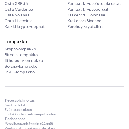
Osta XRP:tä
Parhaat kryptofutuurialustat
Osta Cardanoa
Parhaat kryptopörssit
Osta Solanaa
Kraken vs. Coinbase
Osta Litecoinia
Kraken vs Binance
Kaikki krypto-oppaat
Perehdy kryptoihin
Lompakko
Kryptolompakko
Bitcoin-lompakko
Ethereum-lompakko
Solana-lompakko
USDT-lompakko
Tietosuojailmoitus
Käyttöehdot
Evästeasetukset
Ehdokkaiden tietosuojailmoitus
Tiedonannot
Pörssikaupankäynnin säännöt
Vaatimustenmukaisuuskeskus