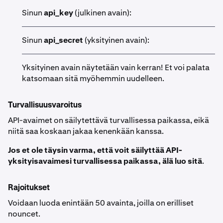
Sinun
api_key
(julkinen avain):
Sinun
api_secret
(yksityinen avain):
Yksityinen avain näytetään vain kerran! Et voi palata
katsomaan sitä myöhemmin uudelleen.
Turvallisuusvaroitus
API-avaimet on säilytettävä turvallisessa paikassa, eikä
niitä saa koskaan jakaa kenenkään kanssa.
Jos et ole täysin varma, että voit säilyttää API-
yksityisavaimesi turvallisessa paikassa, älä luo sitä
.
Rajoitukset
Voidaan luoda enintään 50 avainta, joilla on erilliset
nouncet.