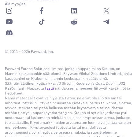
Älä myy/jaa
© 2011 - 2026 Payward, Inc.
Payward Europe Solutions Limited, jonka kauppanimi on Kraken, on
Irlannin keskuspankin säätelemä. Payward Global Solutions Limited, jonka
kauppanimi on Kraken, on Irlannin keskuspankin säätelemä.
Sääntömääräinen kotipaikka: 70 Sir John Rogerson’s Quay, Dublin, D02
R296, Irlanti. Napsauta
tästä
nähdäksesi aiheeseen liittyvät käytännöt ja
tiedotteet.
Nämä materiaalit ovat vain yleistä tietoa; ne eivät ole sijoituksiin tai
rahoitustuotteisiin liittyvää neuvontaa eivätkä suositus tai kehotus ostaa,
myydä, steikata tai pitää hallussa mitään kryptovaroja tai noudattaa
mitään tiettyä kaupankäyntistrategiaa. Kraken ei nyt eikä jatkossa pyri
nostamaan tai laskemaan minkään sellaisen kryptovaran arvoa, jonka se
tuo saataville. Kryptomarkkinoiden arvaamaton luonne voi johtaa varojen
menetykseen. Kryptovarojesi tuotosta ja/tai mahdollisesta
arvonnoususta voi aiheutua veroseuraamuksia, ja suosittelemme