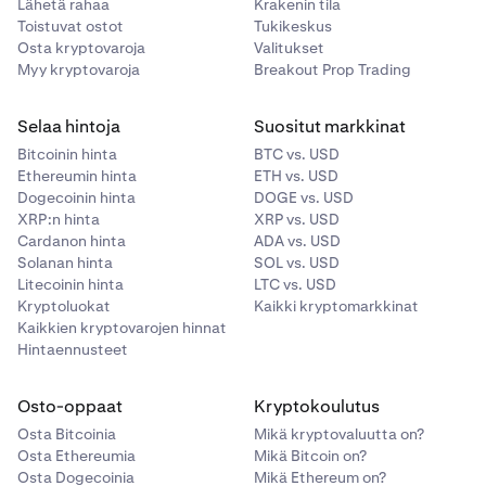
Lähetä rahaa
Krakenin tila
Toistuvat ostot
Tukikeskus
Osta kryptovaroja
Valitukset
Myy kryptovaroja
Breakout Prop Trading
Selaa hintoja
Suositut markkinat
Bitcoinin hinta
BTC vs. USD
Ethereumin hinta
ETH vs. USD
Dogecoinin hinta
DOGE vs. USD
XRP:n hinta
XRP vs. USD
Cardanon hinta
ADA vs. USD
Solanan hinta
SOL vs. USD
Litecoinin hinta
LTC vs. USD
Kryptoluokat
Kaikki kryptomarkkinat
Kaikkien kryptovarojen hinnat
Hintaennusteet
Osto-oppaat
Kryptokoulutus
Osta Bitcoinia
Mikä kryptovaluutta on?
Osta Ethereumia
Mikä Bitcoin on?
Osta Dogecoinia
Mikä Ethereum on?