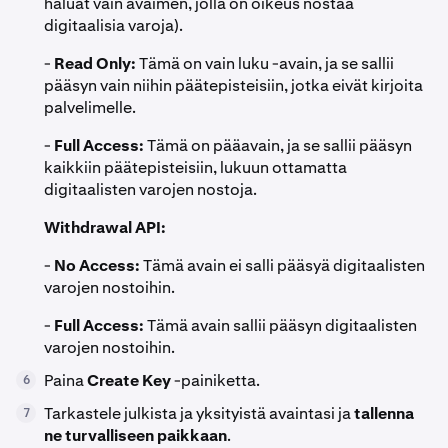
haluat vain avaimen, jolla on oikeus nostaa
digitaalisia varoja).
-
Read Only:
Tämä on vain luku -avain, ja se sallii
pääsyn vain niihin päätepisteisiin, jotka eivät kirjoita
palvelimelle.
-
Full Access:
Tämä on pääavain, ja se sallii pääsyn
kaikkiin päätepisteisiin, lukuun ottamatta
digitaalisten varojen nostoja.
Withdrawal API:
-
No Access:
Tämä avain ei salli pääsyä digitaalisten
varojen nostoihin.
-
Full Access:
Tämä avain sallii pääsyn digitaalisten
varojen nostoihin.
Paina
Create Key
-painiketta.
6
Tarkastele julkista ja yksityistä avaintasi ja
tallenna
7
ne turvalliseen paikkaan
.