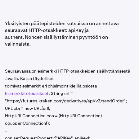
Yksityisten päätepisteiden kutsuissa on annettava
seuraavat HTTP-otsakkeet: apiKey ja
authent. Noncen sisällyttäminen pyyntöön on
valinnaista.
Seuraavassa on esimerkki HTTP-otsakkeiden sisällyttämisestä
Javalla. Katso täydelliset
toimivat esimerkit eri ohjelmointikielillä osiosta
Esimerkkitoteutukset
. String url =
"https://futures.kraken.com/derivatives/api/v3/sendOrder";
URL obj = new URL(url);
HttpURLConnection con = (HttpURLConnection)
obj.openConnection();
...
con.setRequestProperty("APIKey", apiKey);