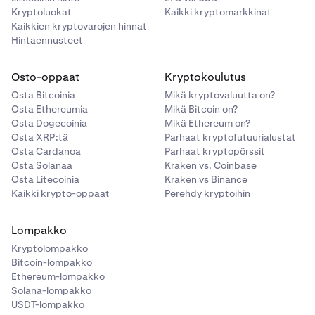
Kryptoluokat
Kaikki kryptomarkkinat
Kaikkien kryptovarojen hinnat
Hintaennusteet
Osto-oppaat
Kryptokoulutus
Osta Bitcoinia
Mikä kryptovaluutta on?
Osta Ethereumia
Mikä Bitcoin on?
Osta Dogecoinia
Mikä Ethereum on?
Osta XRP:tä
Parhaat kryptofutuurialustat
Osta Cardanoa
Parhaat kryptopörssit
Osta Solanaa
Kraken vs. Coinbase
Osta Litecoinia
Kraken vs Binance
Kaikki krypto-oppaat
Perehdy kryptoihin
Lompakko
Kryptolompakko
Bitcoin-lompakko
Ethereum-lompakko
Solana-lompakko
USDT-lompakko