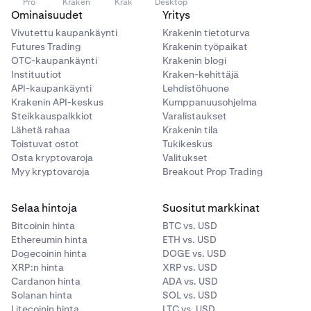
Pro
Kraken
Krak
Desktop
Ominaisuudet
Yritys
Vivutettu kaupankäynti
Krakenin tietoturva
Futures Trading
Krakenin työpaikat
OTC-kaupankäynti
Krakenin blogi
Instituutiot
Kraken-kehittäjä
API-kaupankäynti
Lehdistöhuone
Krakenin API-keskus
Kumppanuusohjelma
Steikkauspalkkiot
Varalistaukset
Lähetä rahaa
Krakenin tila
Toistuvat ostot
Tukikeskus
Osta kryptovaroja
Valitukset
Myy kryptovaroja
Breakout Prop Trading
Selaa hintoja
Suositut markkinat
Bitcoinin hinta
BTC vs. USD
Ethereumin hinta
ETH vs. USD
Dogecoinin hinta
DOGE vs. USD
XRP:n hinta
XRP vs. USD
Cardanon hinta
ADA vs. USD
Solanan hinta
SOL vs. USD
Litecoinin hinta
LTC vs. USD