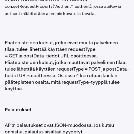
con.setRequestProperty("Authent", authent); jossa apiKey ja
authent määritetään aiemmin kuvatulla tavalla.
Päätepisteiden kutsut, jotka eivät muuta palvelimen
tilaa, tulee lähettää käyttäen requestType
= GET ja postData-tiedot URL-osoitteessa.
Päätepisteiden kutsut, jotka muuttavat palvelimen tilaa,
tulee lähettää käyttäen requestType = POST ja postData-
tiedot URL-osoitteessa. Osiossa 4 kerrotaan kunkin
päätepisteen osalta, mitä requestType-tyyppiä tulee
käyttää.
Palautukset
API:n palautukset ovat JSON-muodossa. Jos kutsu
onnistui, palautus sisältää pyydetyt