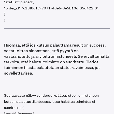
"status":"placed",
"order_id":"c18f0c17-9971-40e6-8e5b10df05d422f0"
}
}
Huomaa, että jos kutsun palauttama result on success,
se tarkoittaa ainoastaan, että pyyntö on
vastaanotettu ja arvioitu onnistuneesti. Se ei välttämättä
tarkoita, että haluttu toiminto on suoritettu. Tiedot
toiminnon tilasta palautetaan status-avaimessa, jos
sovellettavissa.
Seuraavassa näkyy sendorder-päätepisteen onnistuneen
kutsun palautus tilanteessa, jossa haluttua toimintoa ei
suoritettu. {
"result":"success",