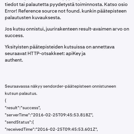
tiedot tai palautetta pyydetystä toiminnosta. Katso osio
Error! Reference source not found. kunkin päätepisteen
palautusten kuvauksesta.
Jos kutsu onnistui, juurirakenteen result-avaimen arvo on
success.
Yksityisten päätepisteiden kutsuissa on annettava
seuraavat HTTP-otsakkeet: apiKey ja
authent.
Seuraavassa näkyy sendorder-päätepisteen onnistuneen
kutsun palautus.
{
"result":"success",
"serverTime":"2016-02-25T09:45:53.818Z",
"sendStatus":{
"receivedTime":"2016-02-25T09:45:53.601Z",