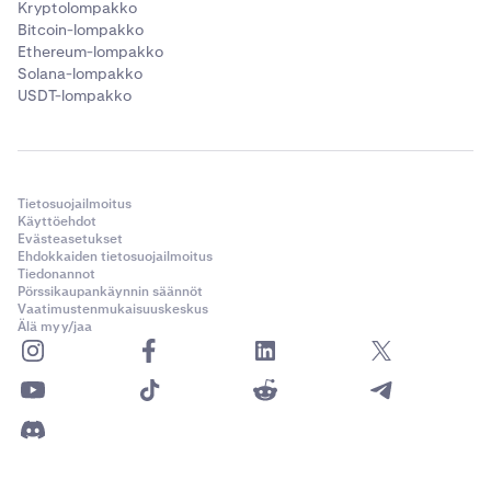
Kryptolompakko
Bitcoin-lompakko
Ethereum-lompakko
Solana-lompakko
USDT-lompakko
Tietosuojailmoitus
Käyttöehdot
Evästeasetukset
Ehdokkaiden tietosuojailmoitus
Tiedonannot
Pörssikaupankäynnin säännöt
Vaatimustenmukaisuuskeskus
Älä myy/jaa