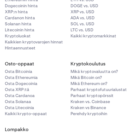
Dogecoinin hinta
DOGE vs. USD
XRP:n hinta
XRP vs. USD
Cardanon hinta
ADA vs. USD
Solanan hinta
SOL vs. USD
Litecoinin hinta
LTC vs. USD
Kryptoluokat
Kaikki kryptomarkkinat
Kaikkien kryptovarojen hinnat
Hintaennusteet
Osto-oppaat
Kryptokoulutus
Osta Bitcoinia
Mikä kryptovaluutta on?
Osta Ethereumia
Mikä Bitcoin on?
Osta Dogecoinia
Mikä Ethereum on?
Osta XRP:tä
Parhaat kryptofutuurialustat
Osta Cardanoa
Parhaat kryptopörssit
Osta Solanaa
Kraken vs. Coinbase
Osta Litecoinia
Kraken vs Binance
Kaikki krypto-oppaat
Perehdy kryptoihin
Lompakko