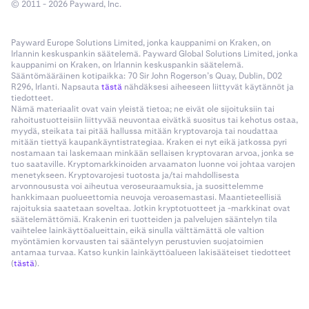
© 2011 - 2026 Payward, Inc.
Payward Europe Solutions Limited, jonka kauppanimi on Kraken, on
Irlannin keskuspankin säätelemä. Payward Global Solutions Limited, jonka
kauppanimi on Kraken, on Irlannin keskuspankin säätelemä.
Sääntömääräinen kotipaikka: 70 Sir John Rogerson’s Quay, Dublin, D02
R296, Irlanti. Napsauta
tästä
nähdäksesi aiheeseen liittyvät käytännöt ja
tiedotteet.
Nämä materiaalit ovat vain yleistä tietoa; ne eivät ole sijoituksiin tai
rahoitustuotteisiin liittyvää neuvontaa eivätkä suositus tai kehotus ostaa,
myydä, steikata tai pitää hallussa mitään kryptovaroja tai noudattaa
mitään tiettyä kaupankäyntistrategiaa. Kraken ei nyt eikä jatkossa pyri
nostamaan tai laskemaan minkään sellaisen kryptovaran arvoa, jonka se
tuo saataville. Kryptomarkkinoiden arvaamaton luonne voi johtaa varojen
menetykseen. Kryptovarojesi tuotosta ja/tai mahdollisesta
arvonnoususta voi aiheutua veroseuraamuksia, ja suosittelemme
hankkimaan puolueettomia neuvoja veroasemastasi. Maantieteellisiä
rajoituksia saatetaan soveltaa. Jotkin kryptotuotteet ja -markkinat ovat
säätelemättömiä. Krakenin eri tuotteiden ja palvelujen sääntelyn tila
vaihtelee lainkäyttöalueittain, eikä sinulla välttämättä ole valtion
myöntämien korvausten tai sääntelyyn perustuvien suojatoimien
antamaa turvaa. Katso kunkin lainkäyttöalueen lakisääteiset tiedotteet
(
tästä
).