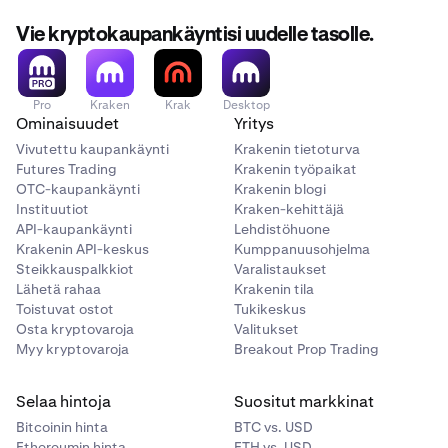
Vie kryptokaupankäyntisi uudelle tasolle.
Pro
Kraken
Krak
Desktop
Ominaisuudet
Yritys
Vivutettu kaupankäynti
Krakenin tietoturva
Futures Trading
Krakenin työpaikat
OTC-kaupankäynti
Krakenin blogi
Instituutiot
Kraken-kehittäjä
API-kaupankäynti
Lehdistöhuone
Krakenin API-keskus
Kumppanuusohjelma
Steikkauspalkkiot
Varalistaukset
Lähetä rahaa
Krakenin tila
Toistuvat ostot
Tukikeskus
Osta kryptovaroja
Valitukset
Myy kryptovaroja
Breakout Prop Trading
Selaa hintoja
Suositut markkinat
Bitcoinin hinta
BTC vs. USD
Ethereumin hinta
ETH vs. USD