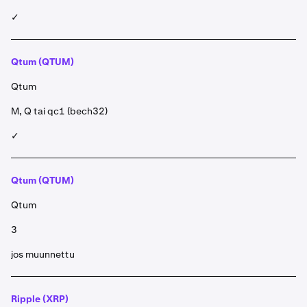
✓
Qtum (QTUM)
Qtum
M, Q tai qc1 (bech32)
✓
Qtum (QTUM)
Qtum
3
jos muunnettu
Ripple (XRP)