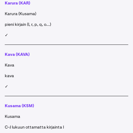
Karura (KAR)
Karura (Kusama)
pieni kirjain (l, r, p, q, o...)
✓
Kava (KAVA)
Kava
kava
✓
Kusama (KSM)
Kusama
C–J lukuun ottamatta kirjainta I