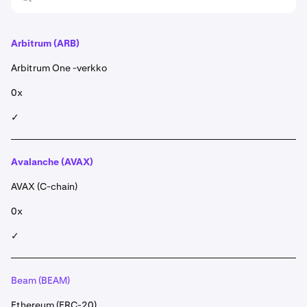
Arbitrum
(ARB)
Arbitrum One -verkko
0x
✓
Avalanche (AVAX)
AVAX (C-chain)
0x
✓
Beam (BEAM)
Ethereum (ERC-20)