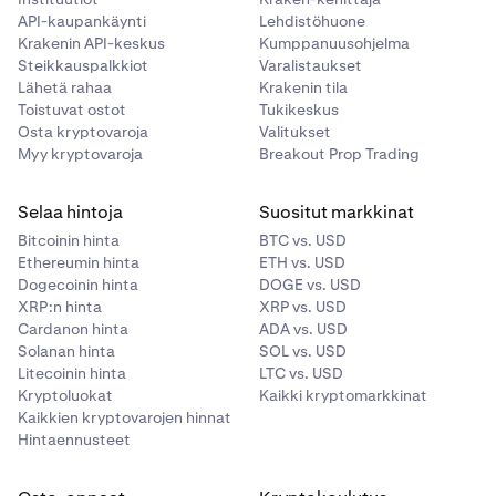
API-kaupankäynti
Lehdistöhuone
Krakenin API-keskus
Kumppanuusohjelma
Steikkauspalkkiot
Varalistaukset
Lähetä rahaa
Krakenin tila
Toistuvat ostot
Tukikeskus
Osta kryptovaroja
Valitukset
Myy kryptovaroja
Breakout Prop Trading
Selaa hintoja
Suositut markkinat
Bitcoinin hinta
BTC vs. USD
Ethereumin hinta
ETH vs. USD
Dogecoinin hinta
DOGE vs. USD
XRP:n hinta
XRP vs. USD
Cardanon hinta
ADA vs. USD
Solanan hinta
SOL vs. USD
Litecoinin hinta
LTC vs. USD
Kryptoluokat
Kaikki kryptomarkkinat
Kaikkien kryptovarojen hinnat
Hintaennusteet