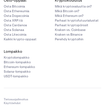
Osto-oppaat
Kryptokoulutus
Osta Bitcoinia
Mikä kryptovaluutta on?
Osta Ethereumia
Mikä Bitcoin on?
Osta Dogecoinia
Mikä Ethereum on?
Osta XRP:tä
Parhaat kryptofutuurialustat
Osta Cardanoa
Parhaat kryptopörssit
Osta Solanaa
Kraken vs. Coinbase
Osta Litecoinia
Kraken vs Binance
Kaikki krypto-oppaat
Perehdy kryptoihin
Lompakko
Kryptolompakko
Bitcoin-lompakko
Ethereum-lompakko
Solana-lompakko
USDT-lompakko
Tietosuojailmoitus
Käyttöehdot