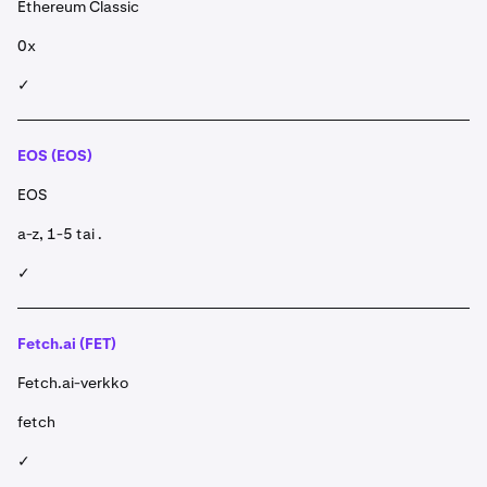
Ethereum Classic
0x
✓
EOS (EOS)
EOS
a-z, 1-5 tai .
✓
Fetch.ai (FET)
Fetch.ai-verkko
fetch
✓