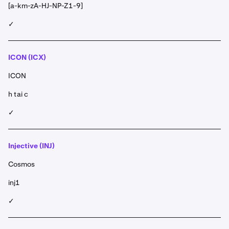
[a-km-zA-HJ-NP-Z1-9]
✓
ICON (ICX)
ICON
h tai c
✓
Injective (INJ)
Cosmos
inj1
✓