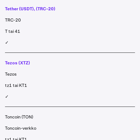
Tether (USDT), (TRC-20)
TRC-20
T tai 41
✓
Tezos (XTZ)
Tezos
tz1 tai KT1
✓
Toncoin (TON)
Toncoin-verkko
tz1 tai KT1