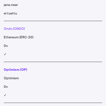
jane.near
ei tuettu
Ondo (ONDO)
Ethereum (ERC-20)
0x
✓
Optimism (OP)
Optimism
0x
✓