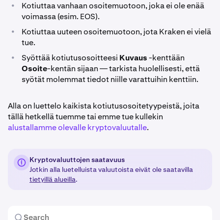
•
Kotiuttaa vanhaan osoitemuotoon, joka ei ole enää
voimassa (esim. EOS).
•
Kotiuttaa uuteen osoitemuotoon, jota Kraken ei vielä
tue.
•
Syöttää kotiutusosoitteesi
Kuvaus
-kenttään
Osoite
-kentän sijaan — tarkista huolellisesti, että
syötät molemmat tiedot niille varattuihin kenttiin.
Alla on luettelo kaikista kotiutusosoitetyypeistä, joita
tällä hetkellä tuemme tai emme tue kullekin
alustallamme olevalle kryptovaluutalle
.
Kryptovaluuttojen saatavuus
Jotkin alla luetelluista valuutoista eivät ole saatavilla
tietyillä alueilla
.