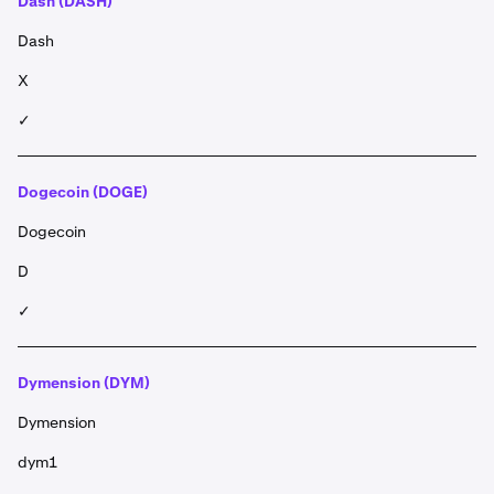
Dash (DASH)
Dash
X
✓
Dogecoin (DOGE)
Dogecoin
D
✓
Dymension (DYM)
Dymension
dym1