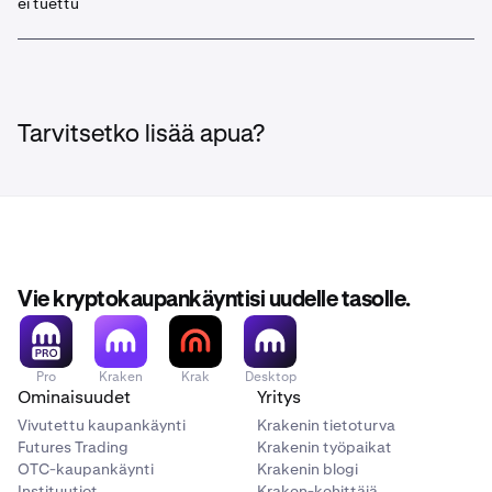
ei tuettu
Tarvitsetko lisää apua?
Vie kryptokaupankäyntisi uudelle tasolle.
Pro
Kraken
Krak
Desktop
Ominaisuudet
Yritys
Vivutettu kaupankäynti
Krakenin tietoturva
Futures Trading
Krakenin työpaikat
OTC-kaupankäynti
Krakenin blogi
Instituutiot
Kraken-kehittäjä