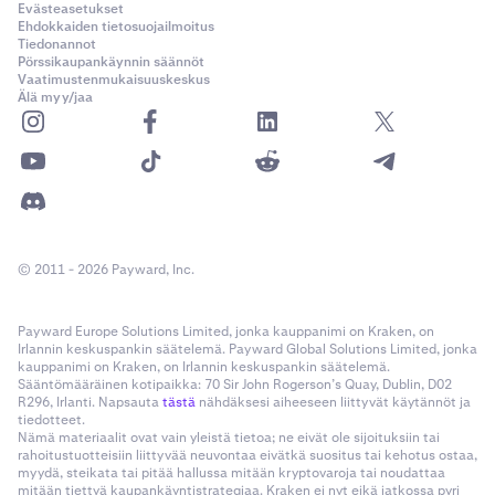
Evästeasetukset
Ehdokkaiden tietosuojailmoitus
Tiedonannot
Pörssikaupankäynnin säännöt
Vaatimustenmukaisuuskeskus
Älä myy/jaa
© 2011 - 2026 Payward, Inc.
Payward Europe Solutions Limited, jonka kauppanimi on Kraken, on
Irlannin keskuspankin säätelemä. Payward Global Solutions Limited, jonka
kauppanimi on Kraken, on Irlannin keskuspankin säätelemä.
Sääntömääräinen kotipaikka: 70 Sir John Rogerson’s Quay, Dublin, D02
R296, Irlanti. Napsauta
tästä
nähdäksesi aiheeseen liittyvät käytännöt ja
tiedotteet.
Nämä materiaalit ovat vain yleistä tietoa; ne eivät ole sijoituksiin tai
rahoitustuotteisiin liittyvää neuvontaa eivätkä suositus tai kehotus ostaa,
myydä, steikata tai pitää hallussa mitään kryptovaroja tai noudattaa
mitään tiettyä kaupankäyntistrategiaa. Kraken ei nyt eikä jatkossa pyri