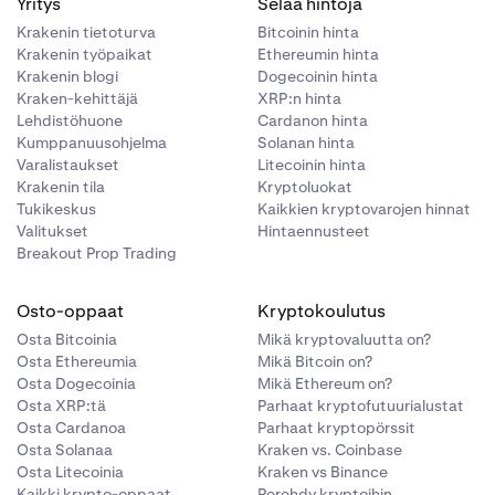
Yritys
Selaa hintoja
Krakenin tietoturva
Bitcoinin hinta
Krakenin työpaikat
Ethereumin hinta
Krakenin blogi
Dogecoinin hinta
Kraken-kehittäjä
XRP:n hinta
Lehdistöhuone
Cardanon hinta
Kumppanuusohjelma
Solanan hinta
Varalistaukset
Litecoinin hinta
Krakenin tila
Kryptoluokat
Tukikeskus
Kaikkien kryptovarojen hinnat
Valitukset
Hintaennusteet
Breakout Prop Trading
Osto-oppaat
Kryptokoulutus
Osta Bitcoinia
Mikä kryptovaluutta on?
Osta Ethereumia
Mikä Bitcoin on?
Osta Dogecoinia
Mikä Ethereum on?
Osta XRP:tä
Parhaat kryptofutuurialustat
Osta Cardanoa
Parhaat kryptopörssit
Osta Solanaa
Kraken vs. Coinbase
Osta Litecoinia
Kraken vs Binance
Kaikki krypto-oppaat
Perehdy kryptoihin