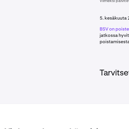
Viimeksi päivite
5. kesäkuuta
BSV on poistet
jatkossa hyvit
poistamisest
Tarvitse