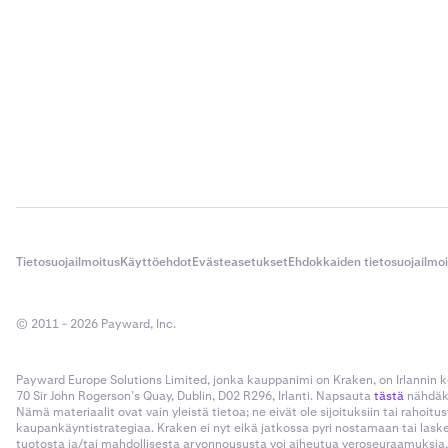
Tietosuojailmoitus
Käyttöehdot
Evästeasetukset
Ehdokkaiden tietosuojailmo
© 2011 - 2026 Payward, Inc.
Payward Europe Solutions Limited, jonka kauppanimi on Kraken, on Irlannin
70 Sir John Rogerson’s Quay, Dublin, D02 R296, Irlanti. Napsauta
tästä
nähdäks
Nämä materiaalit ovat vain yleistä tietoa; ne eivät ole sijoituksiin tai rahoi
kaupankäyntistrategiaa. Kraken ei nyt eikä jatkossa pyri nostamaan tai las
tuotosta ja/tai mahdollisesta arvonnoususta voi aiheutua veroseuraamuksia,