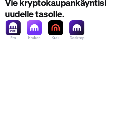
Vie kryptokaupankäyntisi
uudelle tasolle.
Pro
Kraken
Krak
Desktop