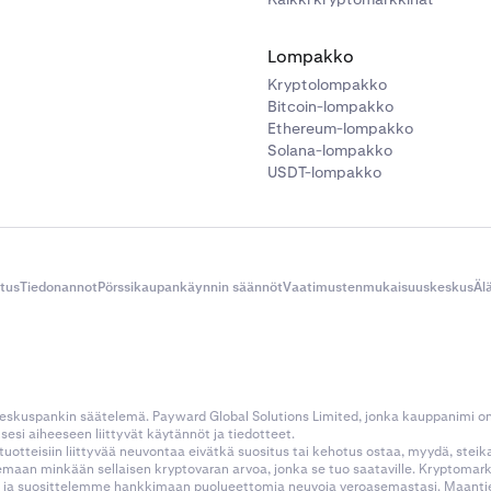
Lompakko
Kryptolompakko
Bitcoin-lompakko
Ethereum-lompakko
Solana-lompakko
USDT-lompakko
itus
Tiedonannot
Pörssikaupankäynnin säännöt
Vaatimustenmukaisuuskeskus
Äl
 keskuspankin säätelemä. Payward Global Solutions Limited, jonka kauppanimi o
esi aiheeseen liittyvät käytännöt ja tiedotteet.
tustuotteisiin liittyvää neuvontaa eivätkä suositus tai kehotus ostaa, myydä, stei
kemaan minkään sellaisen kryptovaran arvoa, jonka se tuo saataville. Kryptoma
 ja suosittelemme hankkimaan puolueettomia neuvoja veroasemastasi. Maantietee