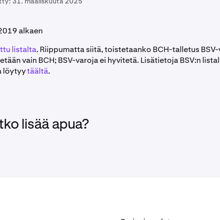
tty:
31. maaliskuuta 2025
 2019 alkaen
tu listalta
. Riippumatta siitä, toistetaanko BCH-talletus BSV
etään vain BCH; BSV-varoja ei hyvitetä. Lisätietoja BSV:n listal
a löytyy
täältä
.
tko lisää apua?