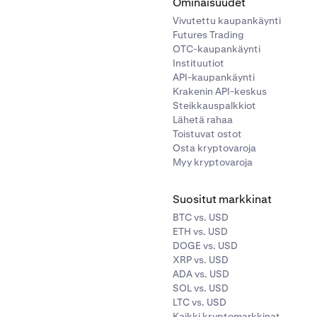
Ominaisuudet
Vivutettu kaupankäynti
Futures Trading
OTC-kaupankäynti
Instituutiot
API-kaupankäynti
Krakenin API-keskus
Steikkauspalkkiot
Lähetä rahaa
Toistuvat ostot
Osta kryptovaroja
Myy kryptovaroja
Suositut markkinat
BTC vs. USD
ETH vs. USD
DOGE vs. USD
XRP vs. USD
ADA vs. USD
SOL vs. USD
LTC vs. USD
Kaikki kryptomarkkinat