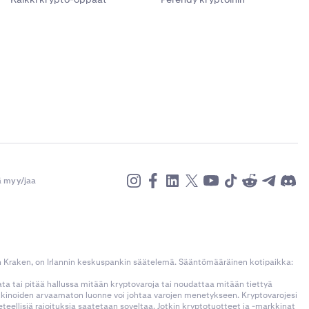
ä myy/jaa
n Kraken, on Irlannin keskuspankin säätelemä. Sääntömääräinen kotipaikka:
kata tai pitää hallussa mitään kryptovaroja tai noudattaa mitään tiettyä
rkkinoiden arvaamaton luonne voi johtaa varojen menetykseen. Kryptovarojesi
llisiä rajoituksia saatetaan soveltaa. Jotkin kryptotuotteet ja -markkinat