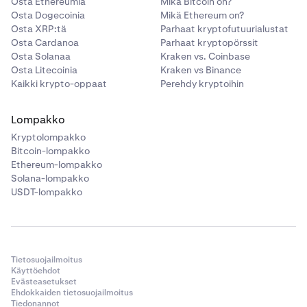
Osta Ethereumia
Mikä Bitcoin on?
Osta Dogecoinia
Mikä Ethereum on?
Osta XRP:tä
Parhaat kryptofutuurialustat
Osta Cardanoa
Parhaat kryptopörssit
Osta Solanaa
Kraken vs. Coinbase
Osta Litecoinia
Kraken vs Binance
Kaikki krypto-oppaat
Perehdy kryptoihin
Lompakko
Kryptolompakko
Bitcoin-lompakko
Ethereum-lompakko
Solana-lompakko
USDT-lompakko
Tietosuojailmoitus
Käyttöehdot
Evästeasetukset
Ehdokkaiden tietosuojailmoitus
Tiedonannot