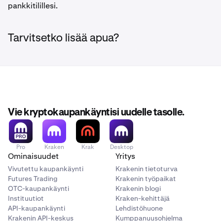
pankkitilillesi.
Tarvitsetko lisää apua?
Vie kryptokaupankäyntisi uudelle tasolle.
Pro
Kraken
Krak
Desktop
Ominaisuudet
Yritys
Vivutettu kaupankäynti
Krakenin tietoturva
Futures Trading
Krakenin työpaikat
OTC-kaupankäynti
Krakenin blogi
Instituutiot
Kraken-kehittäjä
API-kaupankäynti
Lehdistöhuone
Krakenin API-keskus
Kumppanuusohjelma