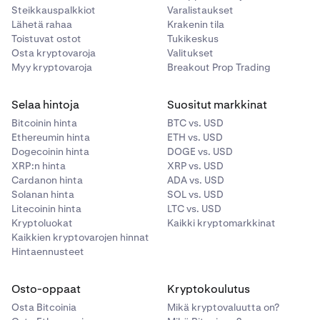
Steikkauspalkkiot
Varalistaukset
Lähetä rahaa
Krakenin tila
Toistuvat ostot
Tukikeskus
Osta kryptovaroja
Valitukset
Myy kryptovaroja
Breakout Prop Trading
Selaa hintoja
Suositut markkinat
Bitcoinin hinta
BTC vs. USD
Ethereumin hinta
ETH vs. USD
Dogecoinin hinta
DOGE vs. USD
XRP:n hinta
XRP vs. USD
Cardanon hinta
ADA vs. USD
Solanan hinta
SOL vs. USD
Litecoinin hinta
LTC vs. USD
Kryptoluokat
Kaikki kryptomarkkinat
Kaikkien kryptovarojen hinnat
Hintaennusteet
Osto-oppaat
Kryptokoulutus
Osta Bitcoinia
Mikä kryptovaluutta on?