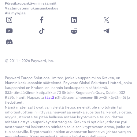
Pörssikaupankäynnin säännöt
Vaatimustenmukaisuuskeskus
Älä myy/jaa
© 2011 - 2026 Payward, Inc.
Payward Europe Solutions Limited, jonka kauppanimi on Kraken, on
Irlannin keskuspankin säätelemä. Payward Global Solutions Limited, jonka
kauppanimi on Kraken, on Irlannin keskuspankin säätelemä.
Sääntömääräinen kotipaikka: 70 Sir John Rogerson’s Quay, Dublin, D02
R296, Irlanti. Napsauta
tästä
nähdäksesi aiheeseen liittyvät käytännöt ja
tiedotteet.
Nämä materiaalit ovat vain yleistä tietoa; ne eivät ole sijoituksiin tai
rahoitustuotteisiin liittyvää neuvontaa eivätkä suositus tai kehotus ostaa,
myydä, steikata tai pitää hallussa mitään kryptovaroja tai noudattaa
mitään tiettyä kaupankäyntistrategiaa. Kraken ei nyt eikä jatkossa pyri
nostamaan tai laskemaan minkään sellaisen kryptovaran arvoa, jonka se
tuo saataville. Kryptomarkkinoiden arvaamaton luonne voi johtaa varojen
menetykseen. Kryptovarojesi tuotosta ja/tai mahdollisesta