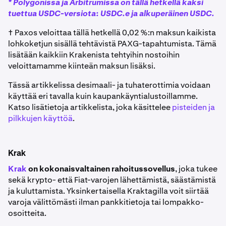
* Polygonissa ja Arbitrumissa on tällä hetkellä kaksi
tuettua USDC-versiota: USDC.e ja alkuperäinen USDC.
† Paxos veloittaa tällä hetkellä 0,02 %:n maksun kaikista
lohkoketjun sisällä tehtävistä PAXG-tapahtumista. Tämä
lisätään kaikkiin Krakenista tehtyihin nostoihin
veloittamamme kiinteän maksun lisäksi.
Tässä artikkelissa desimaali- ja tuhaterottimia voidaan
käyttää eri tavalla kuin kaupankäyntialustoillamme.
Katso lisätietoja artikkelista, joka käsittelee
pisteiden ja
pilkkujen käyttöä
.
Krak
Krak
on kokonaisvaltainen rahoitussovellus
, joka tukee
sekä krypto- että Fiat-varojen lähettämistä, säästämistä
ja kuluttamista. Yksinkertaisella Kraktagilla voit siirtää
varoja välittömästi ilman pankkitietoja tai lompakko-
osoitteita.