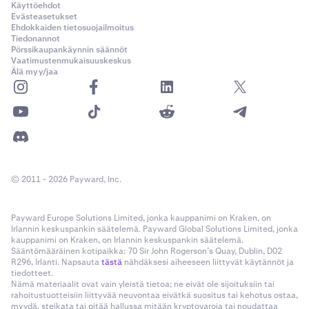
Käyttöehdot
Evästeasetukset
Ehdokkaiden tietosuojailmoitus
Tiedonannot
Pörssikaupankäynnin säännöt
Vaatimustenmukaisuuskeskus
Älä myy/jaa
© 2011 - 2026 Payward, Inc.
Payward Europe Solutions Limited, jonka kauppanimi on Kraken, on
Irlannin keskuspankin säätelemä. Payward Global Solutions Limited, jonka
kauppanimi on Kraken, on Irlannin keskuspankin säätelemä.
Sääntömääräinen kotipaikka: 70 Sir John Rogerson’s Quay, Dublin, D02
R296, Irlanti. Napsauta
tästä
nähdäksesi aiheeseen liittyvät käytännöt ja
tiedotteet.
Nämä materiaalit ovat vain yleistä tietoa; ne eivät ole sijoituksiin tai
rahoitustuotteisiin liittyvää neuvontaa eivätkä suositus tai kehotus ostaa,
myydä, steikata tai pitää hallussa mitään kryptovaroja tai noudattaa