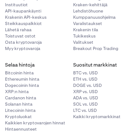
Instituutiot
Kraken-kehittäjä
API-kaupankäynti
Lehdistöhuone
Krakenin API-keskus
Kumppanuusohjelma
Steikkauspalkkiot
Varalistaukset
Lähetä rahaa
Krakenin tila
Toistuvat ostot
Tukikeskus
Osta kryptovaroja
Valitukset
Myy kryptovaroja
Breakout Prop Trading
Selaa hintoja
Suositut markkinat
Bitcoinin hinta
BTC vs. USD
Ethereumin hinta
ETH vs. USD
Dogecoinin hinta
DOGE vs. USD
XRP:n hinta
XRP vs. USD
Cardanon hinta
ADA vs. USD
Solanan hinta
SOL vs. USD
Litecoinin hinta
LTC vs. USD
Kryptoluokat
Kaikki kryptomarkkinat
Kaikkien kryptovarojen hinnat
Hintaennusteet