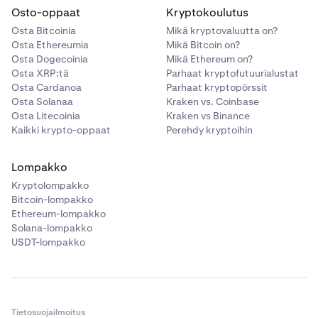
Osto-oppaat
Kryptokoulutus
Osta Bitcoinia
Mikä kryptovaluutta on?
Osta Ethereumia
Mikä Bitcoin on?
Osta Dogecoinia
Mikä Ethereum on?
Osta XRP:tä
Parhaat kryptofutuurialustat
Osta Cardanoa
Parhaat kryptopörssit
Osta Solanaa
Kraken vs. Coinbase
Osta Litecoinia
Kraken vs Binance
Kaikki krypto-oppaat
Perehdy kryptoihin
Lompakko
Kryptolompakko
Bitcoin-lompakko
Ethereum-lompakko
Solana-lompakko
USDT-lompakko
Tietosuojailmoitus