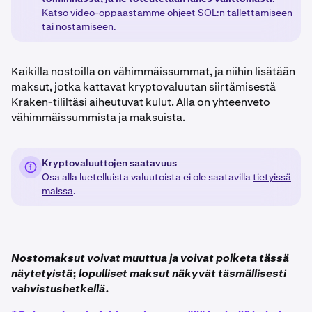
Katso video-oppaastamme ohjeet SOL:n
tallettamiseen
tai
nostamiseen
.
Kaikilla nostoilla on vähimmäissummat, ja niihin lisätään
maksut, jotka kattavat kryptovaluutan siirtämisestä
Kraken-tililtäsi aiheutuvat kulut. Alla on yhteenveto
vähimmäissummista ja maksuista.
Kryptovaluuttojen saatavuus
Osa alla luetelluista valuutoista ei ole saatavilla
tietyissä
maissa
.
Nostomaksut voivat muuttua ja voivat poiketa tässä
näytetyistä; lopulliset maksut näkyvät täsmällisesti
vahvistushetkellä.