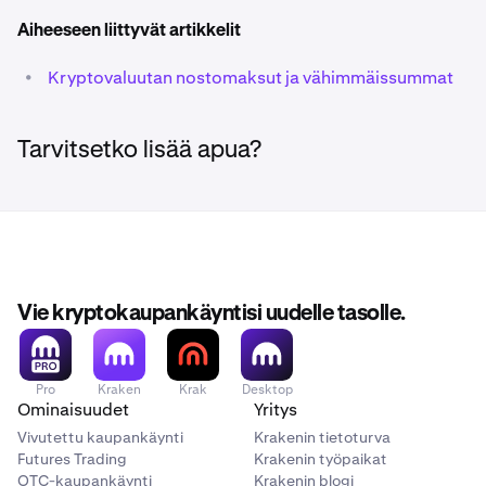
Aiheeseen liittyvät artikkelit
•
Kryptovaluutan nostomaksut ja vähimmäissummat
Tarvitsetko lisää apua?
Vie kryptokaupankäyntisi uudelle tasolle.
Pro
Kraken
Krak
Desktop
Ominaisuudet
Yritys
Vivutettu kaupankäynti
Krakenin tietoturva
Futures Trading
Krakenin työpaikat
OTC-kaupankäynti
Krakenin blogi