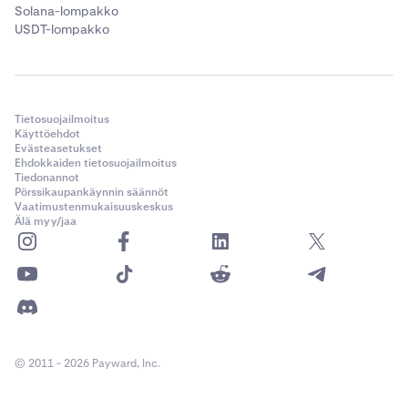
Solana-lompakko
USDT-lompakko
Tietosuojailmoitus
Käyttöehdot
Evästeasetukset
Ehdokkaiden tietosuojailmoitus
Tiedonannot
Pörssikaupankäynnin säännöt
Vaatimustenmukaisuuskeskus
Älä myy/jaa
© 2011 - 2026 Payward, Inc.