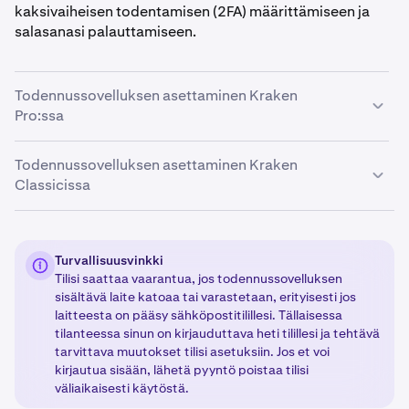
kaksivaiheisen todentamisen (2FA) määrittämiseen ja
salasanasi palauttamiseen.
Todennussovelluksen asettaminen Kraken
Pro:ssa
Todennussovelluksen asettaminen Kraken
Kirjaudu Kraken-tilillesi ja napsauta
1
Classicissa
profiilikuvakettasi sivun oikeassa yläkulmassa.
Valitse sitten
Asetukset
ja napsauta
Turvallisuus
-
kohtaa.
Siirry tilisi Turvallisuus-sivulle
kirjautumalla Kraken-
1
tilillesi.
Napsauta
nimeäsi
sivun oikeasta
Päätä, mille toimenpiteelle haluat määrittää 2FA:n.
Turvallisuusvinkki
2
Tilisi saattaa vaarantua, jos todennussovelluksen
yläkulmasta, valitse
Turvallisuus
ja siirry
2FA-
Valitse sitten Päällä/Poissa-kytkin haluamasi
sisältävä laite katoaa tai varastetaan, erityisesti jos
asetukset
-vaihtoehtoon.
toiminnon (kirjautuminen, pääavain, rahoitus tai
laitteesta on pääsy sähköpostitilillesi. Tällaisessa
kaupankäynti) kohdalta tai valitse Vaihda
tilanteessa sinun on kirjauduttava heti tilillesi ja tehtävä
menetelmä, jos sinulla on tällä hetkellä 2FA
Päätä, mille toimenpiteelle haluat määrittää 2FA:n.
2
tarvittava muutokset tilisi asetuksiin. Jos et voi
määritettynä ja haluat muuttaa sitä.
kirjautua sisään, lähetä pyyntö poistaa tilisi
Tee niin valitsemalla Päällä/Poissa-kytkin haluamasi
väliaikaisesti käytöstä.
Valitse
todennussovellus
.
3
toiminnon (kirjautuminen, rahoitus, kaupankäynti,