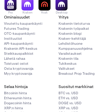
oikealle. Kaikissa tapauksissa menetelmänä näkyy
2FA-sovellus
.
Pro
Kraken
Krak
Desktop
Ominaisuudet
Yritys
Vivutettu kaupankäynti
Krakenin tietoturva
Futures Trading
Krakenin työpaikat
OTC-kaupankäynti
Krakenin blogi
Instituutiot
Kraken-kehittäjä
API-kaupankäynti
Lehdistöhuone
Krakenin API-keskus
Kumppanuusohjelma
Steikkauspalkkiot
Varalistaukset
Lähetä rahaa
Krakenin tila
Toistuvat ostot
Tukikeskus
Osta kryptovaroja
Valitukset
Myy kryptovaroja
Breakout Prop Trading
Selaa hintoja
Suositut markkinat
Bitcoinin hinta
BTC vs. USD
Ethereumin hinta
ETH vs. USD
Dogecoinin hinta
DOGE vs. USD
XRP:n hinta
XRP vs. USD