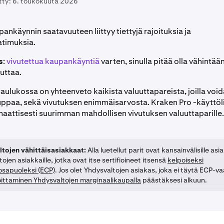
tty:
6. toukokuuta 2026
ankäynnin saatavuuteen liittyy tiettyjä rajoituksia ja
atimuksia.
s
:
vivutettua kaupankäyntiä
varten, sinulla pitää olla vähintää
uttaa.
aulukossa on yhteenveto kaikista valuuttapareista, joilla voi
uppaa, sekä vivutuksen enimmäisarvosta. Kraken Pro -käyttöl
maattisesti suurimman mahdollisen vivutuksen valuuttaparille.
tojen vähittäisasiakkaat:
Alla luetellut parit ovat kansainvälisille asia
ojen asiakkaille, jotka ovat itse sertifioineet itsensä
kelpoiseksi
sapuoleksi (ECP)
. Jos olet Yhdysvaltojen asiakas, joka ei täytä ECP-v
oittaminen Yhdysvaltojen marginaalikaupalla
päästäksesi alkuun.