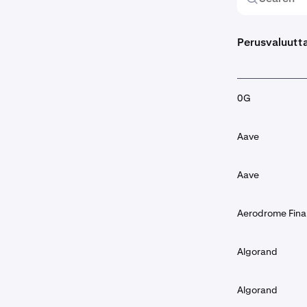
Perusvaluutt
0G
Aave
Aave
Aerodrome Fin
Algorand
Algorand