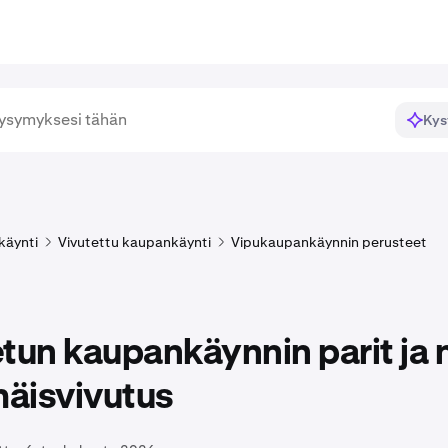
Kys
käynti
Vivutettu kaupankäynti
Vipukaupankäynnin perusteet
tun kaupankäynnin parit ja 
äisvivutus