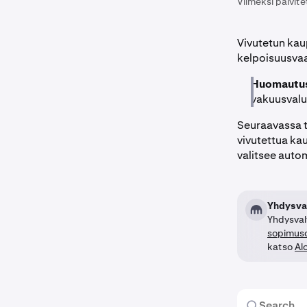
Viimeksi päivite
Vivutetun kaup
kelpoisuusva
Huomautu
vakuusvalu
Seuraavassa t
vivutettua ka
valitsee auto
Yhdysval
Yhdysvalt
sopimuso
katso
Al