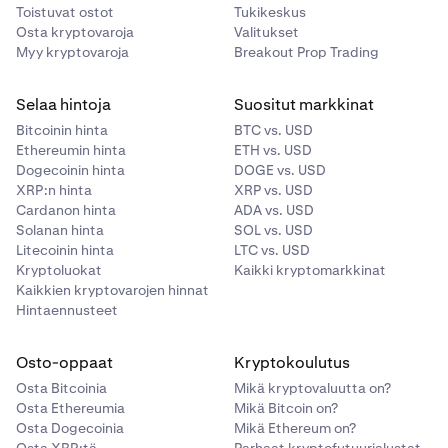
Toistuvat ostot
Tukikeskus
ALGO
1500000
Osta kryptovaroja
Valitukset
Myy kryptovaroja
Breakout Prop Trading
APE
120000
Selaa hintoja
Suositut markkinat
Bitcoinin hinta
BTC vs. USD
APT
72000
Ethereumin hinta
ETH vs. USD
Dogecoinin hinta
DOGE vs. USD
XRP:n hinta
XRP vs. USD
ARB
900 000
Cardanon hinta
ADA vs. USD
Solanan hinta
SOL vs. USD
ASTER
140 000
Litecoinin hinta
LTC vs. USD
Kryptoluokat
Kaikki kryptomarkkinat
Kaikkien kryptovarojen hinnat
ATOM
72 000
Hintaennusteet
AUD*
Osto-oppaat
810 000
Kryptokoulutus
Osta Bitcoinia
Mikä kryptovaluutta on?
Osta Ethereumia
Mikä Bitcoin on?
AVAX
85 000
Osta Dogecoinia
Mikä Ethereum on?