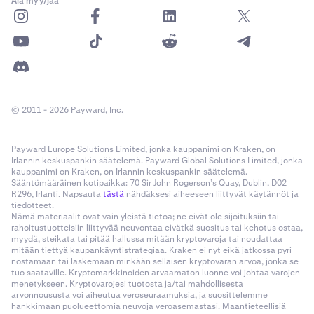
Älä myy/jaa
COMP
1900
CRV
1 000 000
DAI
2600000
© 2011 - 2026 Payward, Inc.
DASH
1 300
Payward Europe Solutions Limited, jonka kauppanimi on Kraken, on
Irlannin keskuspankin säätelemä. Payward Global Solutions Limited, jonka
kauppanimi on Kraken, on Irlannin keskuspankin säätelemä.
DOG
2 500 000
Sääntömääräinen kotipaikka: 70 Sir John Rogerson’s Quay, Dublin, D02
R296, Irlanti. Napsauta
tästä
nähdäksesi aiheeseen liittyvät käytännöt ja
tiedotteet.
DOGE
30000000
Nämä materiaalit ovat vain yleistä tietoa; ne eivät ole sijoituksiin tai
rahoitustuotteisiin liittyvää neuvontaa eivätkä suositus tai kehotus ostaa,
myydä, steikata tai pitää hallussa mitään kryptovaroja tai noudattaa
mitään tiettyä kaupankäyntistrategiaa. Kraken ei nyt eikä jatkossa pyri
DOT
350000
nostamaan tai laskemaan minkään sellaisen kryptovaran arvoa, jonka se
tuo saataville. Kryptomarkkinoiden arvaamaton luonne voi johtaa varojen
menetykseen. Kryptovarojesi tuotosta ja/tai mahdollisesta
DYDX
200000
arvonnoususta voi aiheutua veroseuraamuksia, ja suosittelemme
hankkimaan puolueettomia neuvoja veroasemastasi. Maantieteellisiä