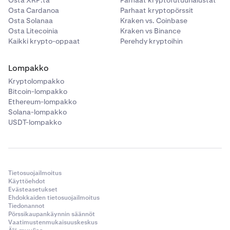
Osta XRP:tä
Parhaat kryptofutuurialustat
Osta Cardanoa
Parhaat kryptopörssit
AXS
24000
Osta Solanaa
Kraken vs. Coinbase
Osta Litecoinia
Kraken vs Binance
Kaikki krypto-oppaat
Perehdy kryptoihin
BAT
680000
Lompakko
BCH
1200
Kryptolompakko
Bitcoin-lompakko
BLUR
260000
Ethereum-lompakko
Solana-lompakko
USDT-lompakko
BONK
25 000 000 000
BTC
330
Tietosuojailmoitus
Käyttöehdot
CC
450 000
Evästeasetukset
Ehdokkaiden tietosuojailmoitus
Tiedonannot
CHZ
1400000
Pörssikaupankäynnin säännöt
Vaatimustenmukaisuuskeskus