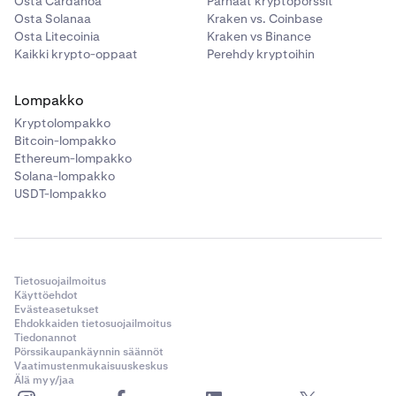
Osta Cardanoa
Parhaat kryptopörssit
Osta Solanaa
Kraken vs. Coinbase
Osta Litecoinia
Kraken vs Binance
Kaikki krypto-oppaat
Perehdy kryptoihin
Lompakko
Kryptolompakko
Bitcoin-lompakko
Ethereum-lompakko
Solana-lompakko
USDT-lompakko
Tietosuojailmoitus
Käyttöehdot
Evästeasetukset
Ehdokkaiden tietosuojailmoitus
Tiedonannot
Pörssikaupankäynnin säännöt
Vaatimustenmukaisuuskeskus
Älä myy/jaa