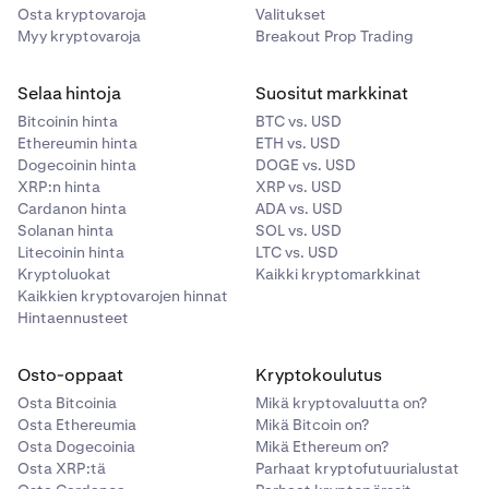
Osta kryptovaroja
Valitukset
Myy kryptovaroja
Breakout Prop Trading
Selaa hintoja
Suositut markkinat
Bitcoinin hinta
BTC vs. USD
Ethereumin hinta
ETH vs. USD
Dogecoinin hinta
DOGE vs. USD
XRP:n hinta
XRP vs. USD
Cardanon hinta
ADA vs. USD
Solanan hinta
SOL vs. USD
Litecoinin hinta
LTC vs. USD
Kryptoluokat
Kaikki kryptomarkkinat
Kaikkien kryptovarojen hinnat
Hintaennusteet
Osto-oppaat
Kryptokoulutus
Osta Bitcoinia
Mikä kryptovaluutta on?
Osta Ethereumia
Mikä Bitcoin on?
Osta Dogecoinia
Mikä Ethereum on?
Osta XRP:tä
Parhaat kryptofutuurialustat