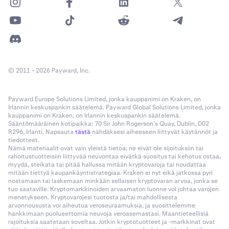
© 2011 - 2026 Payward, Inc.
Payward Europe Solutions Limited, jonka kauppanimi on Kraken, on
Irlannin keskuspankin säätelemä. Payward Global Solutions Limited, jonka
kauppanimi on Kraken, on Irlannin keskuspankin säätelemä.
Sääntömääräinen kotipaikka: 70 Sir John Rogerson’s Quay, Dublin, D02
R296, Irlanti. Napsauta
tästä
nähdäksesi aiheeseen liittyvät käytännöt ja
tiedotteet.
Nämä materiaalit ovat vain yleistä tietoa; ne eivät ole sijoituksiin tai
rahoitustuotteisiin liittyvää neuvontaa eivätkä suositus tai kehotus ostaa,
myydä, steikata tai pitää hallussa mitään kryptovaroja tai noudattaa
mitään tiettyä kaupankäyntistrategiaa. Kraken ei nyt eikä jatkossa pyri
nostamaan tai laskemaan minkään sellaisen kryptovaran arvoa, jonka se
tuo saataville. Kryptomarkkinoiden arvaamaton luonne voi johtaa varojen
menetykseen. Kryptovarojesi tuotosta ja/tai mahdollisesta
arvonnoususta voi aiheutua veroseuraamuksia, ja suosittelemme
hankkimaan puolueettomia neuvoja veroasemastasi. Maantieteellisiä
rajoituksia saatetaan soveltaa. Jotkin kryptotuotteet ja -markkinat ovat