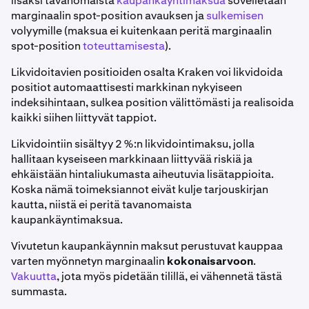
lisäksi tavanomaista
kaupankäyntimaksua
sovelletaan
marginaalin spot-position avauksen ja
sulkemisen
volyymille (maksua ei kuitenkaan peritä marginaalin
spot-position
toteuttamisesta
).
Likvidoitavien positioiden osalta Kraken voi likvidoida
positiot automaattisesti markkinan nykyiseen
indeksihintaan, sulkea position välittömästi ja realisoida
kaikki siihen liittyvät tappiot.
Likvidointiin sisältyy 2 %:n likvidointimaksu, jolla
hallitaan kyseiseen markkinaan liittyvää riskiä ja
ehkäistään hintaliukumasta aiheutuvia lisätappioita.
Koska nämä toimeksiannot eivät kulje tarjouskirjan
kautta, niistä ei peritä tavanomaista
kaupankäyntimaksua.
Vivutetun kaupankäynnin maksut perustuvat kauppaa
varten myönnetyn marginaalin
kokonaisarvoon
.
Vakuutta
, jota myös pidetään tilillä, ei vähennetä tästä
summasta.