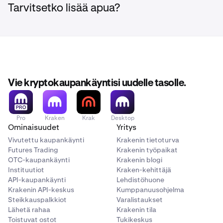
Tarvitsetko lisää apua?
Vie kryptokaupankäyntisi uudelle tasolle.
Pro
Kraken
Krak
Desktop
Ominaisuudet
Yritys
Vivutettu kaupankäynti
Krakenin tietoturva
Futures Trading
Krakenin työpaikat
OTC-kaupankäynti
Krakenin blogi
Instituutiot
Kraken-kehittäjä
API-kaupankäynti
Lehdistöhuone
Krakenin API-keskus
Kumppanuusohjelma
Steikkauspalkkiot
Varalistaukset
Lähetä rahaa
Krakenin tila
Toistuvat ostot
Tukikeskus