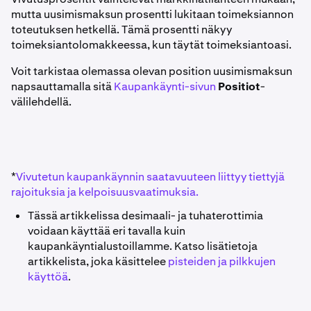
mutta uusimismaksun prosentti lukitaan toimeksiannon
toteutuksen hetkellä. Tämä prosentti näkyy
toimeksiantolomakkeessa, kun täytät toimeksiantoasi.
Voit tarkistaa olemassa olevan position uusimismaksun
napsauttamalla sitä
Kaupankäynti-sivun
Positiot
-
välilehdellä.
*
Vivutetun kaupankäynnin saatavuuteen liittyy tiettyjä
rajoituksia ja kelpoisuusvaatimuksia.
Tässä artikkelissa desimaali- ja tuhaterottimia
voidaan käyttää eri tavalla kuin
kaupankäyntialustoillamme. Katso lisätietoja
artikkelista, joka käsittelee
pisteiden ja pilkkujen
käyttöä
.