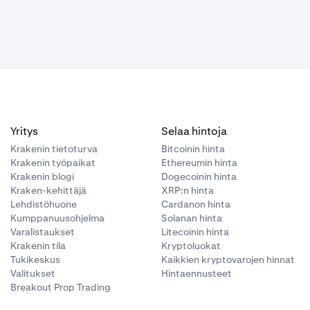
Yritys
Selaa hintoja
Krakenin tietoturva
Bitcoinin hinta
Krakenin työpaikat
Ethereumin hinta
Krakenin blogi
Dogecoinin hinta
Kraken-kehittäjä
XRP:n hinta
Lehdistöhuone
Cardanon hinta
Kumppanuusohjelma
Solanan hinta
Varalistaukset
Litecoinin hinta
Krakenin tila
Kryptoluokat
Tukikeskus
Kaikkien kryptovarojen hinnat
Valitukset
Hintaennusteet
Breakout Prop Trading