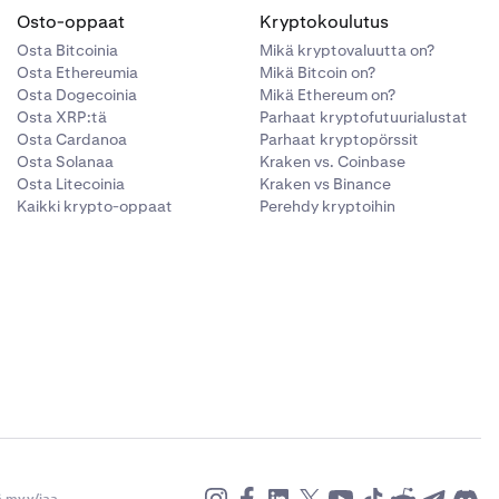
Osto-oppaat
Kryptokoulutus
Osta Bitcoinia
Mikä kryptovaluutta on?
Osta Ethereumia
Mikä Bitcoin on?
Osta Dogecoinia
Mikä Ethereum on?
Osta XRP:tä
Parhaat kryptofutuurialustat
Osta Cardanoa
Parhaat kryptopörssit
Osta Solanaa
Kraken vs. Coinbase
Osta Litecoinia
Kraken vs Binance
Kaikki krypto-oppaat
Perehdy kryptoihin