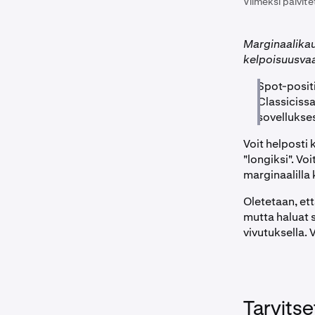
Viimeksi päivite
Marginaalikaup
kelpoisuusva
Spot-positi
Classicissa
sovellukse
Voit helposti 
"longiksi". V
marginaalilla
Oletetaan, ett
mutta haluat s
vivutuksella. 
Tarvitse