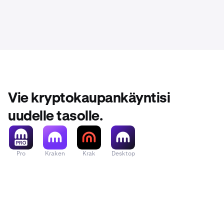
Vie kryptokaupankäyntisi
uudelle tasolle.
Pro
Kraken
Krak
Desktop