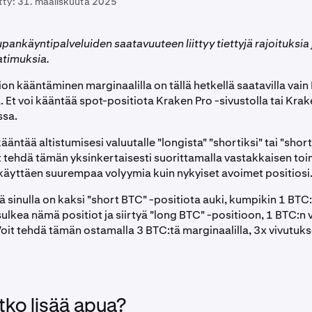
tty:
31. maaliskuuta 2025
ankäyntipalveluiden saatavuuteen liittyy tiettyjä rajoituksia 
atimuksia.
on kääntäminen marginaalilla on tällä hetkellä saatavilla vai
. Et voi kääntää spot-positiota Kraken Pro -sivustolla tai Krak
ssa.
kääntää altistumisesi valuutalle "longista" "shortiksi" tai "short
oit tehdä tämän yksinkertaisesti suorittamalla vastakkaisen t
 käyttäen suurempaa volyymia kuin nykyiset avoimet positiosi
ä sinulla on kaksi "short BTC" -positiota auki, kumpikin 1 BTC:
ulkea nämä positiot ja siirtyä "long BTC" -positioon, 1 BTC:n 
Voit tehdä tämän ostamalla 3 BTC:tä marginaalilla, 3x vivutuks
tko lisää apua?