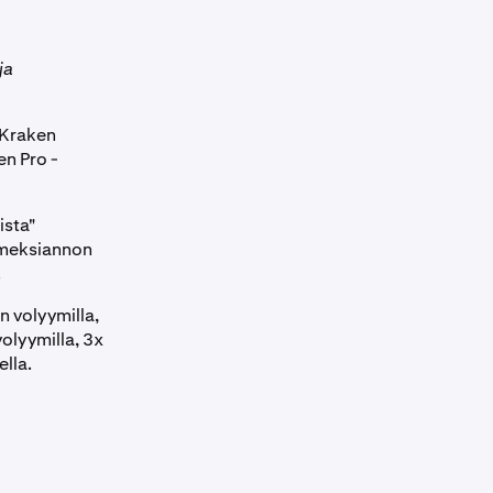
ja
n Kraken
en Pro -
ista"
oimeksiannon
.
n volyymilla,
volyymilla, 3x
ella.