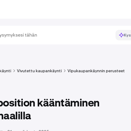
Kys
käynti
Vivutettu kaupankäynti
Vipukaupankäynnin perusteet
position kääntäminen
aalilla