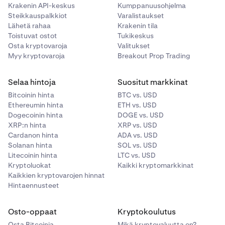
Krakenin API-keskus
Kumppanuusohjelma
Steikkauspalkkiot
Varalistaukset
Lähetä rahaa
Krakenin tila
Toistuvat ostot
Tukikeskus
Osta kryptovaroja
Valitukset
Myy kryptovaroja
Breakout Prop Trading
Selaa hintoja
Suositut markkinat
Bitcoinin hinta
BTC vs. USD
Ethereumin hinta
ETH vs. USD
Dogecoinin hinta
DOGE vs. USD
XRP:n hinta
XRP vs. USD
Cardanon hinta
ADA vs. USD
Solanan hinta
SOL vs. USD
Litecoinin hinta
LTC vs. USD
Kryptoluokat
Kaikki kryptomarkkinat
Kaikkien kryptovarojen hinnat
Hintaennusteet
Osto-oppaat
Kryptokoulutus
Osta Bitcoinia
Mikä kryptovaluutta on?