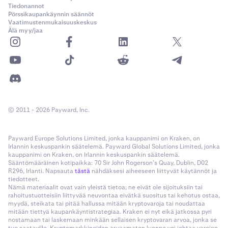
Tiedonannot
Pörssikaupankäynnin säännöt
Vaatimustenmukaisuuskeskus
Älä myy/jaa
© 2011 - 2026 Payward, Inc.
Payward Europe Solutions Limited, jonka kauppanimi on Kraken, on
Irlannin keskuspankin säätelemä. Payward Global Solutions Limited, jonka
kauppanimi on Kraken, on Irlannin keskuspankin säätelemä.
Sääntömääräinen kotipaikka: 70 Sir John Rogerson’s Quay, Dublin, D02
R296, Irlanti. Napsauta
tästä
nähdäksesi aiheeseen liittyvät käytännöt ja
tiedotteet.
Nämä materiaalit ovat vain yleistä tietoa; ne eivät ole sijoituksiin tai
rahoitustuotteisiin liittyvää neuvontaa eivätkä suositus tai kehotus ostaa,
myydä, steikata tai pitää hallussa mitään kryptovaroja tai noudattaa
mitään tiettyä kaupankäyntistrategiaa. Kraken ei nyt eikä jatkossa pyri
nostamaan tai laskemaan minkään sellaisen kryptovaran arvoa, jonka se