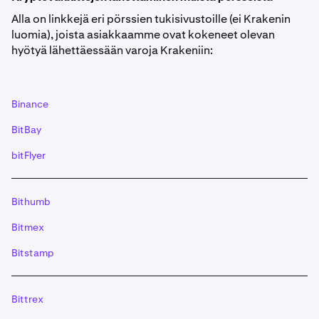
Alla on linkkejä eri pörssien tukisivustoille (ei Krakenin
luomia), joista asiakkaamme ovat kokeneet olevan
hyötyä lähettäessään varoja Krakeniin:
Binance
BitBay
bitFlyer
Bithumb
Bitmex
Bitstamp
Bittrex