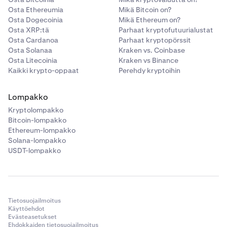
Osta Ethereumia
Mikä Bitcoin on?
Osta Dogecoinia
Mikä Ethereum on?
Osta XRP:tä
Parhaat kryptofutuurialustat
Osta Cardanoa
Parhaat kryptopörssit
Osta Solanaa
Kraken vs. Coinbase
Osta Litecoinia
Kraken vs Binance
Kaikki krypto-oppaat
Perehdy kryptoihin
Lompakko
Kryptolompakko
Bitcoin-lompakko
Ethereum-lompakko
Solana-lompakko
USDT-lompakko
Tietosuojailmoitus
Käyttöehdot
Evästeasetukset
Ehdokkaiden tietosuojailmoitus