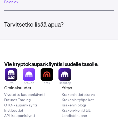
Poloniex
Tarvitsetko lisää apua?
Vie kryptokaupankäyntisi uudelle tasolle.
Pro
Kraken
Krak
Desktop
Ominaisuudet
Yritys
Vivutettu kaupankäynti
Krakenin tietoturva
Futures Trading
Krakenin työpaikat
OTC-kaupankäynti
Krakenin blogi
Instituutiot
Kraken-kehittäjä
API-kaupankäynti
Lehdistöhuone