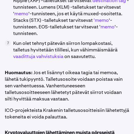
Ripple (XRP) -talletukset tarvitsevat
destination tag
-
tunnisteen. Lumens (XLM) -talletukset tarvitsevat
'
memo
'-tunnisteen, jos et käytä muxed-osoitetta.
Stacks (STX) -talletukset tarvitsevat
'memo
'-
tunnisteen. EOS-talletukset tarvitsevat '
memo
'-
tunnisteen.
Kun olet tehnyt pätevän siirron lompakostasi,
7
talletus hyvitetään tilillesi, kun vähimmäismäärä
vaadittuja vahvistuksia
on saavutettu.
Huomautus:
Jos et lisännyt oikeaa tagia tai memoa,
lähetä tukipyyntö. Talletusosoite voidaan poistaa vain
sen vanhentuessa. Vanhentuneeseen
talletusosoitteeseen lähetetyt pätevät siirrot voidaan
silti hyvittää maksua vastaan.
ICO-projekteista Krakenin talletusosoitteisiin lähetettyjä
tokeneita ei voida palauttaa.
Kryptovaluuttojen lähettäminen muista pörsseistä