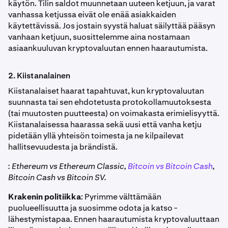
käytön. Tilin saldot muunnetaan uuteen ketjuun, ja varat
vanhassa ketjussa eivät ole enää asiakkaiden
käytettävissä. Jos jostain syystä haluat säilyttää pääsyn
vanhaan ketjuun, suosittelemme aina nostamaan
asiaankuuluvan kryptovaluutan ennen haarautumista.
2. Kiistanalainen
Kiistanalaiset haarat tapahtuvat, kun kryptovaluutan
suunnasta tai sen ehdotetusta protokollamuutoksesta
(tai muutosten puutteesta) on voimakasta erimielisyyttä.
Kiistanalaisessa haarassa sekä uusi että vanha ketju
pidetään yllä yhteisön toimesta ja ne kilpailevat
hallitsevuudesta ja brändistä.
: Ethereum vs Ethereum Classic,
Bitcoin vs Bitcoin Cash
,
Bitcoin Cash vs Bitcoin SV.
Krakenin politiikka
: Pyrimme välttämään
puolueellisuutta ja suosimme odota ja katso -
lähestymistapaa. Ennen haarautumista kryptovaluuttaan