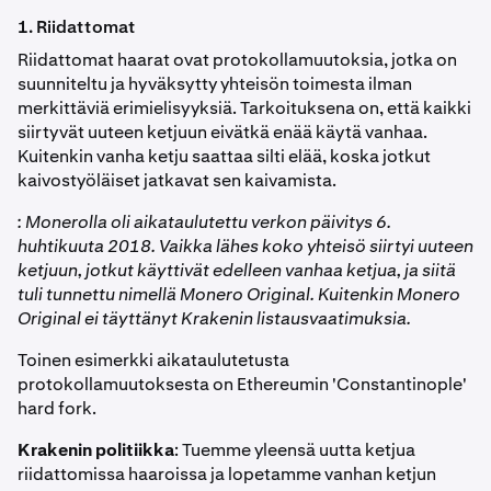
1. Riidattomat
Riidattomat haarat ovat protokollamuutoksia, jotka on
suunniteltu ja hyväksytty yhteisön toimesta ilman
merkittäviä erimielisyyksiä. Tarkoituksena on, että kaikki
siirtyvät uuteen ketjuun eivätkä enää käytä vanhaa.
Kuitenkin vanha ketju saattaa silti elää, koska jotkut
kaivostyöläiset jatkavat sen kaivamista.
: Monerolla oli aikataulutettu verkon päivitys 6.
huhtikuuta 2018. Vaikka lähes koko yhteisö siirtyi uuteen
ketjuun, jotkut käyttivät edelleen vanhaa ketjua, ja siitä
tuli tunnettu nimellä Monero Original. Kuitenkin Monero
Original ei täyttänyt Krakenin listausvaatimuksia.
Toinen esimerkki aikataulutetusta
protokollamuutoksesta on Ethereumin 'Constantinople'
hard fork.
Krakenin politiikka
: Tuemme yleensä uutta ketjua
riidattomissa haaroissa ja lopetamme vanhan ketjun