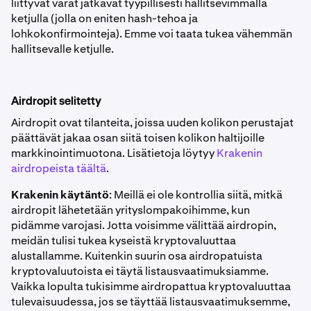
liittyvät varat jatkavat tyypillisesti hallitsevimmalla
ketjulla (jolla on eniten hash-tehoa ja
lohkokonfirmointeja). Emme voi taata tukea vähemmän
hallitsevalle ketjulle.
Airdropit selitetty
Airdropit ovat tilanteita, joissa uuden kolikon perustajat
päättävät jakaa osan siitä toisen kolikon haltijoille
markkinointimuotona. Lisätietoja löytyy
Krakenin
airdropeista täältä
.
Krakenin käytäntö
: Meillä ei ole kontrollia siitä, mitkä
airdropit lähetetään yrityslompakoihimme, kun
pidämme varojasi. Jotta voisimme välittää airdropin,
meidän tulisi tukea kyseistä kryptovaluuttaa
alustallamme. Kuitenkin suurin osa airdropatuista
kryptovaluutoista ei täytä listausvaatimuksiamme.
Vaikka lopulta tukisimme airdropattua kryptovaluuttaa
tulevaisuudessa, jos se täyttää listausvaatimuksemme,