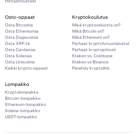
Hintaennusteet
Osto-oppaat
Kryptokoulutus
Osta Bitcoinia
Mikä kryptovaluutta on?
Osta Ethereumia
Mikä Bitcoin on?
Osta Dogecoinia
Mikä Ethereum on?
Osta XRP:tä
Parhaat kryptofutuurialustat
Osta Cardanoa
Parhaat kryptopörssit
Osta Solanaa
Kraken vs. Coinbase
Osta Litecoinia
Kraken vs Binance
Kaikki krypto-oppaat
Perehdy kryptoihin
Lompakko
Kryptolompakko
Bitcoin-lompakko
Ethereum-lompakko
Solana-lompakko
USDT-lompakko