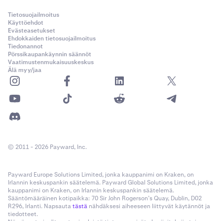
Tietosuojailmoitus
Käyttöehdot
Evästeasetukset
Ehdokkaiden tietosuojailmoitus
Tiedonannot
Pörssikaupankäynnin säännöt
Vaatimustenmukaisuuskeskus
Älä myy/jaa
© 2011 - 2026 Payward, Inc.
Payward Europe Solutions Limited, jonka kauppanimi on Kraken, on
Irlannin keskuspankin säätelemä. Payward Global Solutions Limited, jonka
kauppanimi on Kraken, on Irlannin keskuspankin säätelemä.
Sääntömääräinen kotipaikka: 70 Sir John Rogerson’s Quay, Dublin, D02
R296, Irlanti. Napsauta
tästä
nähdäksesi aiheeseen liittyvät käytännöt ja
tiedotteet.