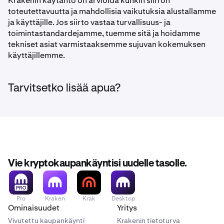
Krakenin käytäntö on arvioida kunkin siirron
toteutettavuutta ja mahdollisia vaikutuksia alustallamme
ja käyttäjille. Jos siirto vastaa turvallisuus- ja
toimintastandardejamme, tuemme sitä ja hoidamme
tekniset asiat varmistaaksemme sujuvan kokemuksen
käyttäjillemme.
Tarvitsetko lisää apua?
Vie kryptokaupankäyntisi uudelle tasolle.
Pro
Kraken
Krak
Desktop
Ominaisuudet
Yritys
Vivutettu kaupankäynti
Krakenin tietoturva