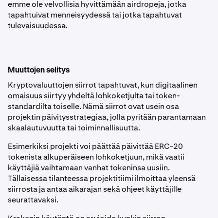
emme ole velvollisia hyvittämään airdropeja, jotka
tapahtuivat menneisyydessä tai jotka tapahtuvat
tulevaisuudessa.
Muuttojen selitys
Kryptovaluuttojen siirrot tapahtuvat, kun digitaalinen
omaisuus siirtyy yhdeltä lohkoketjulta tai token-
standardilta toiselle. Nämä siirrot ovat usein osa
projektin päivitysstrategiaa, jolla pyritään parantamaan
skaalautuvuutta tai toiminnallisuutta.
Esimerkiksi projekti voi päättää päivittää ERC-20
tokenista alkuperäiseen lohkoketjuun, mikä vaatii
käyttäjiä vaihtamaan vanhat tokeninsa uusiin.
Tällaisessa tilanteessa projektitiimi ilmoittaa yleensä
siirrosta ja antaa aikarajan sekä ohjeet käyttäjille
seurattavaksi.