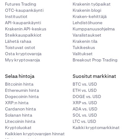
Futures Trading
Krakenin työpaikat
OTC-kaupankäynti
Krakenin blogi
Instituutiot
Kraken-kehittäjä
API-kaupankäynti
Lehdistöhuone
Krakenin API-keskus
Kumppanuusohjelma
Steikkauspalkkiot
Varalistaukset
Lähetä rahaa
Krakenin tila
Toistuvat ostot
Tukikeskus
Osta kryptovaroja
Valitukset
Myy kryptovaroja
Breakout Prop Trading
Selaa hintoja
Suositut markkinat
Bitcoinin hinta
BTC vs. USD
Ethereumin hinta
ETH vs. USD
Dogecoinin hinta
DOGE vs. USD
XRP:n hinta
XRP vs. USD
Cardanon hinta
ADA vs. USD
Solanan hinta
SOL vs. USD
Litecoinin hinta
LTC vs. USD
Kryptoluokat
Kaikki kryptomarkkinat
Kaikkien kryptovarojen hinnat