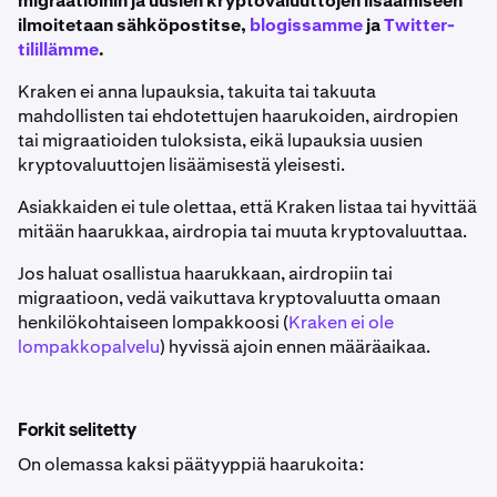
migraatioihin ja uusien kryptovaluuttojen lisäämiseen
ilmoitetaan sähköpostitse,
blogissamme
ja
Twitter-
tilillämme
.
Kraken ei anna lupauksia, takuita tai takuuta
mahdollisten tai ehdotettujen haarukoiden, airdropien
tai migraatioiden tuloksista, eikä lupauksia uusien
kryptovaluuttojen lisäämisestä yleisesti.
Asiakkaiden ei tule olettaa, että Kraken listaa tai hyvittää
mitään haarukkaa, airdropia tai muuta kryptovaluuttaa.
Jos haluat osallistua haarukkaan, airdropiin tai
migraatioon, vedä vaikuttava kryptovaluutta omaan
henkilökohtaiseen lompakkoosi (
Kraken ei ole
lompakkopalvelu
) hyvissä ajoin ennen määräaikaa.
Forkit selitetty
On olemassa kaksi päätyyppiä haarukoita: