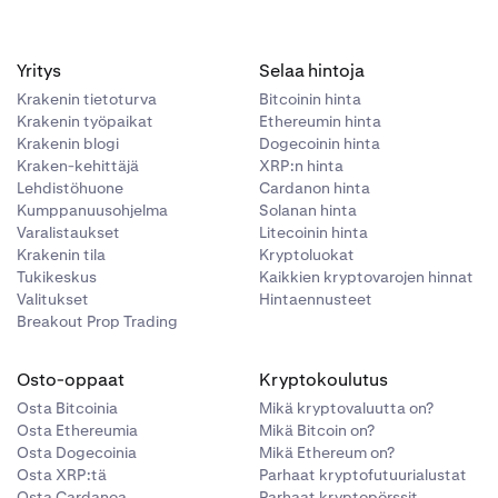
Yritys
Selaa hintoja
Krakenin tietoturva
Bitcoinin hinta
Krakenin työpaikat
Ethereumin hinta
Krakenin blogi
Dogecoinin hinta
Kraken-kehittäjä
XRP:n hinta
Lehdistöhuone
Cardanon hinta
Kumppanuusohjelma
Solanan hinta
Varalistaukset
Litecoinin hinta
Krakenin tila
Kryptoluokat
Tukikeskus
Kaikkien kryptovarojen hinnat
Valitukset
Hintaennusteet
Breakout Prop Trading
Osto-oppaat
Kryptokoulutus
Osta Bitcoinia
Mikä kryptovaluutta on?
Osta Ethereumia
Mikä Bitcoin on?
Osta Dogecoinia
Mikä Ethereum on?
Osta XRP:tä
Parhaat kryptofutuurialustat
Osta Cardanoa
Parhaat kryptopörssit