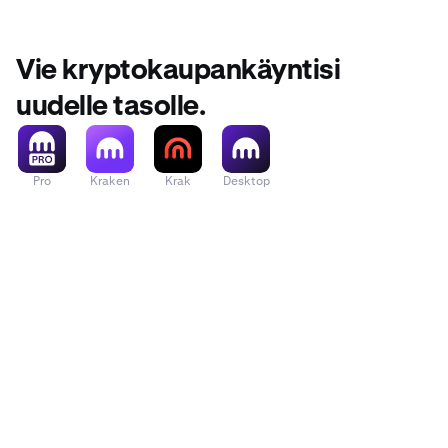
Vie kryptokaupankäyntisi
uudelle tasolle.
Pro
Kraken
Krak
Desktop