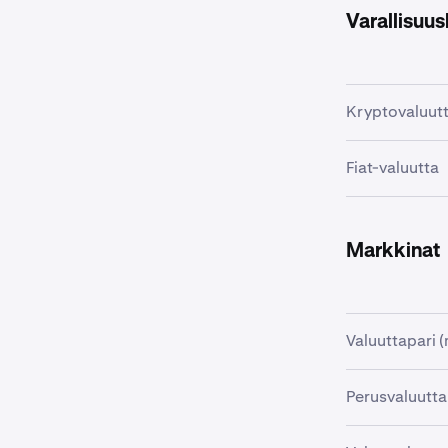
Varallisuusl
Kryptovaluut
Kryptovaluut
Fiat-valuutta
vertaisverkko
hajautetusti.
Fiat-valuutall
maksuvälineeks
Markkinat
Valuuttapari 
Jotta yksi val
Perusvaluutta
yhdistävät mo
tarjousvaluut
Valuuttaparin