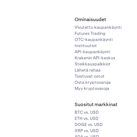
Ominaisuudet
Vivutettu kaupankäynti
Futures Trading
OTC-kaupankäynti
Instituutiot
API-kaupankäynti
Krakenin API-keskus
Steikkauspalkkiot
Lähetä rahaa
Toistuvat ostot
Osta kryptovaroja
Myy kryptovaroja
Suositut markkinat
BTC vs. USD
ETH vs. USD
DOGE vs. USD
XRP vs. USD
ADA vs. USD