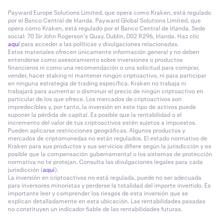
Payward Europe Solutions Limited, que opera como Kraken, está regulado
por el Banco Central de Irlanda. Payward Global Solutions Limited, que
opera como Kraken, está regulado por el Banco Central de Irlanda. Sede
social: 70 Sir John Rogerson’s Quay, Dublin, D02 R296, Irlanda. Haz clic
aquí
para acceder a las políticas y divulgaciones relacionadas.
Estos materiales ofrecen únicamente información general y no deben
entenderse como asesoramiento sobre inversiones o productos
financieros ni como una recomendación o una solicitud para comprar,
vender, hacer staking ni mantener ningún criptoactivo, ni para participar
en ninguna estrategia de trading específica. Kraken no trabaja ni
trabajará para aumentar o disminuir el precio de ningún criptoactivo en
particular de los que ofrece. Los mercados de criptoactivos son
impredecibles y, por tanto, la inversión en este tipo de activos puede
suponer la pérdida de capital. Es posible que la rentabilidad o el
incremento del valor de tus criptoactivos estén sujetos a impuestos.
Pueden aplicarse restricciones geográficas. Algunos productos y
mercados de criptomonedas no están regulados. El estado normativo de
Kraken para sus productos y sus servicios difiere según la jurisdicción y es
posible que la compensación gubernamental o los sistemas de protección
normativa no te protejan. Consulta las divulgaciones legales para cada
jurisdicción (
aquí
).
La inversión en criptoactivos no está regulada, puede no ser adecuada
para inversores minoristas y perderse la totalidad del importe invertido. Es
importante leer y comprender los riesgos de esta inversión que se
explican detalladamente en esta ubicación. Las rentabilidades pasadas
no constituyen un indicador fiable de las rentabilidades futuras.