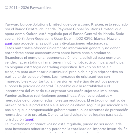
© 2011 - 2026 Payward, Inc.
Payward Europe Solutions Limited, que opera como Kraken, está regulado
por el Banco Central de Irlanda. Payward Global Solutions Limited, que
opera como Kraken, está regulado por el Banco Central de Irlanda. Sede
social: 70 Sir John Rogerson’s Quay, Dublin, D02 R296, Irlanda. Haz clic
aquí
para acceder a las políticas y divulgaciones relacionadas.
Estos materiales ofrecen únicamente información general y no deben
entenderse como asesoramiento sobre inversiones o productos
financieros ni como una recomendación o una solicitud para comprar,
vender, hacer staking ni mantener ningún criptoactivo, ni para participar
en ninguna estrategia de trading específica. Kraken no trabaja ni
trabajará para aumentar o disminuir el precio de ningún criptoactivo en
particular de los que ofrece. Los mercados de criptoactivos son
impredecibles y, por tanto, la inversión en este tipo de activos puede
suponer la pérdida de capital. Es posible que la rentabilidad o el
incremento del valor de tus criptoactivos estén sujetos a impuestos.
Pueden aplicarse restricciones geográficas. Algunos productos y
mercados de criptomonedas no están regulados. El estado normativo de
Kraken para sus productos y sus servicios difiere según la jurisdicción y es
posible que la compensación gubernamental o los sistemas de protección
normativa no te protejan. Consulta las divulgaciones legales para cada
jurisdicción (
aquí
).
La inversión en criptoactivos no está regulada, puede no ser adecuada
para inversores minoristas y perderse la totalidad del importe invertido. Es