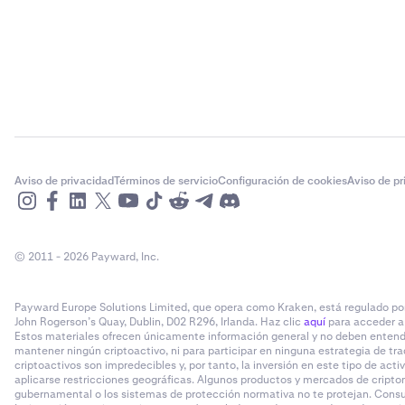
Aviso de privacidad
Términos de servicio
Configuración de cookies
Aviso de p
© 2011 - 2026 Payward, Inc.
Payward Europe Solutions Limited, que opera como Kraken, está regulado por e
John Rogerson’s Quay, Dublin, D02 R296, Irlanda. Haz clic
aquí
para acceder a 
Estos materiales ofrecen únicamente información general y no deben entende
mantener ningún criptoactivo, ni para participar en ninguna estrategia de tra
criptoactivos son impredecibles y, por tanto, la inversión en este tipo de act
aplicarse restricciones geográficas. Algunos productos y mercados de cripto
gubernamental o los sistemas de protección normativa no te protejan. Consult