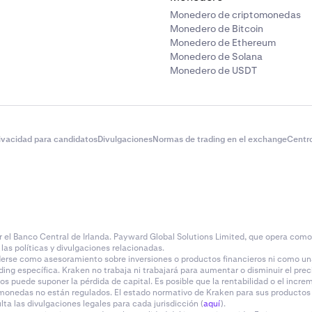
Monedero de criptomonedas
Monedero de Bitcoin
Monedero de Ethereum
Monedero de Solana
Monedero de USDT
rivacidad para candidatos
Divulgaciones
Normas de trading en el exchange
Centr
l Banco Central de Irlanda. Payward Global Solutions Limited, que opera como Kr
las políticas y divulgaciones relacionadas.
rse como asesoramiento sobre inversiones o productos financieros ni como una
ding específica. Kraken no trabaja ni trabajará para aumentar o disminuir el prec
ivos puede suponer la pérdida de capital. Es posible que la rentabilidad o el inc
monedas no están regulados. El estado normativo de Kraken para sus productos y 
a las divulgaciones legales para cada jurisdicción (
aquí
).