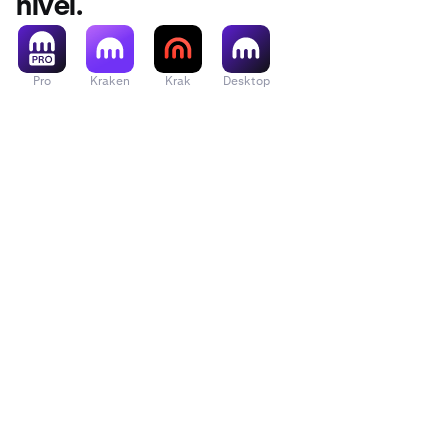
nivel.
Pro
Kraken
Krak
Desktop