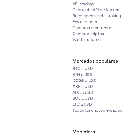
API trading
Centro de API de Kraken
Recompensas de staking
Enviar dinero
Compras recurrentes
Comprar criptos
Vender criptos
Mercados populares
BTC a USD
ETH a USD
DOGE a USD
XRP a USD
ADA a USD
SOL a USD
LTC a USD
Todos los criptomercados
Monedero