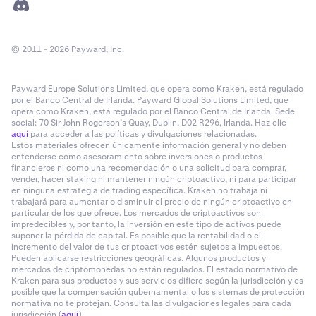
© 2011 - 2026 Payward, Inc.
Payward Europe Solutions Limited, que opera como Kraken, está regulado
por el Banco Central de Irlanda. Payward Global Solutions Limited, que
opera como Kraken, está regulado por el Banco Central de Irlanda. Sede
social: 70 Sir John Rogerson’s Quay, Dublin, D02 R296, Irlanda. Haz clic
aquí
para acceder a las políticas y divulgaciones relacionadas.
Estos materiales ofrecen únicamente información general y no deben
entenderse como asesoramiento sobre inversiones o productos
financieros ni como una recomendación o una solicitud para comprar,
vender, hacer staking ni mantener ningún criptoactivo, ni para participar
en ninguna estrategia de trading específica. Kraken no trabaja ni
trabajará para aumentar o disminuir el precio de ningún criptoactivo en
particular de los que ofrece. Los mercados de criptoactivos son
impredecibles y, por tanto, la inversión en este tipo de activos puede
suponer la pérdida de capital. Es posible que la rentabilidad o el
incremento del valor de tus criptoactivos estén sujetos a impuestos.
Pueden aplicarse restricciones geográficas. Algunos productos y
mercados de criptomonedas no están regulados. El estado normativo de
Kraken para sus productos y sus servicios difiere según la jurisdicción y es
posible que la compensación gubernamental o los sistemas de protección
normativa no te protejan. Consulta las divulgaciones legales para cada
jurisdicción (
aquí
).