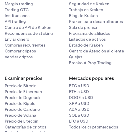
Margin trading
Seguridad de Kraken
Trading OTC
Trabaja en Kraken
Instituciones
Blog de Kraken
API trading
Kraken para desarrolladores
Centro de API de Kraken
Sala de prensa
Recompensas de staking
Programa de afiliados
Enviar dinero
Listados de activos
Compras recurrentes
Estado de Kraken
Comprar criptos
Centro de Atención al cliente
Vender criptos
Quejas
Breakout Prop Trading
Examinar precios
Mercados populares
Precio de Bitcoin
BTC a USD
Precio de Ethereum
ETH a USD
Precio de Dogecoin
DOGE a USD
Precio de Ripple
XRP a USD
Precio de Cardano
ADA a USD
Precio de Solana
SOL a USD
Precio de Litecoin
LTC a USD
Categorías de criptos
Todos los criptomercados