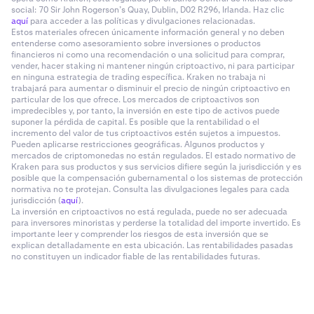
social: 70 Sir John Rogerson’s Quay, Dublin, D02 R296, Irlanda. Haz clic
aquí
para acceder a las políticas y divulgaciones relacionadas.
Estos materiales ofrecen únicamente información general y no deben
entenderse como asesoramiento sobre inversiones o productos
financieros ni como una recomendación o una solicitud para comprar,
vender, hacer staking ni mantener ningún criptoactivo, ni para participar
en ninguna estrategia de trading específica. Kraken no trabaja ni
trabajará para aumentar o disminuir el precio de ningún criptoactivo en
particular de los que ofrece. Los mercados de criptoactivos son
impredecibles y, por tanto, la inversión en este tipo de activos puede
suponer la pérdida de capital. Es posible que la rentabilidad o el
incremento del valor de tus criptoactivos estén sujetos a impuestos.
Pueden aplicarse restricciones geográficas. Algunos productos y
mercados de criptomonedas no están regulados. El estado normativo de
Kraken para sus productos y sus servicios difiere según la jurisdicción y es
posible que la compensación gubernamental o los sistemas de protección
normativa no te protejan. Consulta las divulgaciones legales para cada
jurisdicción (
aquí
).
La inversión en criptoactivos no está regulada, puede no ser adecuada
para inversores minoristas y perderse la totalidad del importe invertido. Es
importante leer y comprender los riesgos de esta inversión que se
explican detalladamente en esta ubicación. Las rentabilidades pasadas
no constituyen un indicador fiable de las rentabilidades futuras.