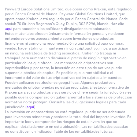
Payward Europe Solutions Limited, que opera como Kraken, está regulado
por el Banco Central de Irlanda. Payward Global Solutions Limited, que
opera como Kraken, está regulado por el Banco Central de Irlanda. Sede
social: 70 Sir John Rogerson’s Quay, Dublin, D02 R296, Irlanda. Haz clic
aquí
para acceder a las políticas y divulgaciones relacionadas.
Estos materiales ofrecen únicamente información general y no deben
entenderse como asesoramiento sobre inversiones o productos
financieros ni como una recomendación o una solicitud para comprar,
vender, hacer staking ni mantener ningún criptoactivo, ni para participar
en ninguna estrategia de trading específica. Kraken no trabaja ni
trabajará para aumentar o disminuir el precio de ningún criptoactivo en
particular de los que ofrece. Los mercados de criptoactivos son
impredecibles y, por tanto, la inversión en este tipo de activos puede
suponer la pérdida de capital. Es posible que la rentabilidad o el
incremento del valor de tus criptoactivos estén sujetos a impuestos.
Pueden aplicarse restricciones geográficas. Algunos productos y
mercados de criptomonedas no están regulados. El estado normativo de
Kraken para sus productos y sus servicios difiere según la jurisdicción y es
posible que la compensación gubernamental o los sistemas de protección
normativa no te protejan. Consulta las divulgaciones legales para cada
jurisdicción (
aquí
).
La inversión en criptoactivos no está regulada, puede no ser adecuada
para inversores minoristas y perderse la totalidad del importe invertido. Es
importante leer y comprender los riesgos de esta inversión que se
explican detalladamente en esta ubicación. Las rentabilidades pasadas
no constituyen un indicador fiable de las rentabilidades futuras.