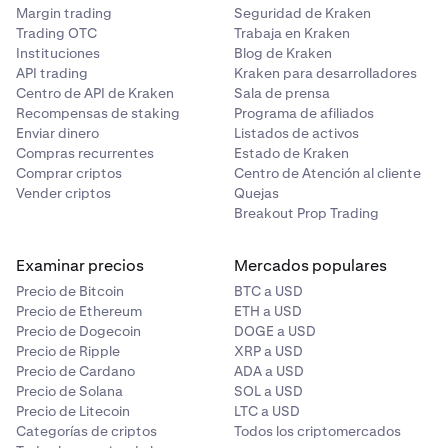
Margin trading
Seguridad de Kraken
Trading OTC
Trabaja en Kraken
Instituciones
Blog de Kraken
API trading
Kraken para desarrolladores
Centro de API de Kraken
Sala de prensa
Recompensas de staking
Programa de afiliados
Enviar dinero
Listados de activos
Compras recurrentes
Estado de Kraken
Comprar criptos
Centro de Atención al cliente
Vender criptos
Quejas
Breakout Prop Trading
Examinar precios
Mercados populares
Precio de Bitcoin
BTC a USD
Precio de Ethereum
ETH a USD
Precio de Dogecoin
DOGE a USD
Precio de Ripple
XRP a USD
Precio de Cardano
ADA a USD
Precio de Solana
SOL a USD
Precio de Litecoin
LTC a USD
Categorías de criptos
Todos los criptomercados