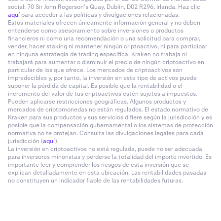
social: 70 Sir John Rogerson’s Quay, Dublin, D02 R296, Irlanda. Haz clic
aquí
para acceder a las políticas y divulgaciones relacionadas.
Estos materiales ofrecen únicamente información general y no deben
entenderse como asesoramiento sobre inversiones o productos
financieros ni como una recomendación o una solicitud para comprar,
vender, hacer staking ni mantener ningún criptoactivo, ni para participar
en ninguna estrategia de trading específica. Kraken no trabaja ni
trabajará para aumentar o disminuir el precio de ningún criptoactivo en
particular de los que ofrece. Los mercados de criptoactivos son
impredecibles y, por tanto, la inversión en este tipo de activos puede
suponer la pérdida de capital. Es posible que la rentabilidad o el
incremento del valor de tus criptoactivos estén sujetos a impuestos.
Pueden aplicarse restricciones geográficas. Algunos productos y
mercados de criptomonedas no están regulados. El estado normativo de
Kraken para sus productos y sus servicios difiere según la jurisdicción y es
posible que la compensación gubernamental o los sistemas de protección
normativa no te protejan. Consulta las divulgaciones legales para cada
jurisdicción (
aquí
).
La inversión en criptoactivos no está regulada, puede no ser adecuada
para inversores minoristas y perderse la totalidad del importe invertido. Es
importante leer y comprender los riesgos de esta inversión que se
explican detalladamente en esta ubicación. Las rentabilidades pasadas
no constituyen un indicador fiable de las rentabilidades futuras.