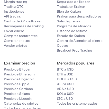
Margin trading
Seguridad de Kraken
Trading OTC
Trabaja en Kraken
Instituciones
Blog de Kraken
API trading
Kraken para desarrolladores
Centro de API de Kraken
Sala de prensa
Recompensas de staking
Programa de afiliados
Enviar dinero
Listados de activos
Compras recurrentes
Estado de Kraken
Comprar criptos
Centro de Atención al cliente
Vender criptos
Quejas
Breakout Prop Trading
Examinar precios
Mercados populares
Precio de Bitcoin
BTC a USD
Precio de Ethereum
ETH a USD
Precio de Dogecoin
DOGE a USD
Precio de Ripple
XRP a USD
Precio de Cardano
ADA a USD
Precio de Solana
SOL a USD
Precio de Litecoin
LTC a USD
Categorías de criptos
Todos los criptomercados
Todos los precios de las