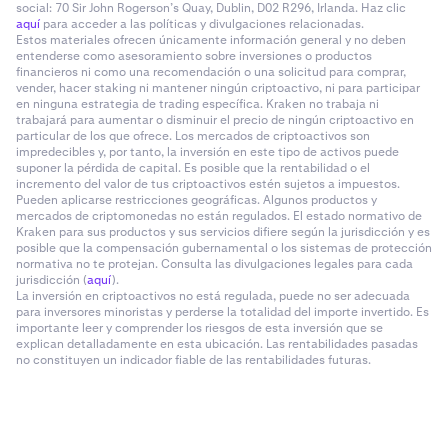
social: 70 Sir John Rogerson’s Quay, Dublin, D02 R296, Irlanda. Haz clic
aquí
para acceder a las políticas y divulgaciones relacionadas.
Estos materiales ofrecen únicamente información general y no deben
entenderse como asesoramiento sobre inversiones o productos
financieros ni como una recomendación o una solicitud para comprar,
vender, hacer staking ni mantener ningún criptoactivo, ni para participar
en ninguna estrategia de trading específica. Kraken no trabaja ni
trabajará para aumentar o disminuir el precio de ningún criptoactivo en
particular de los que ofrece. Los mercados de criptoactivos son
impredecibles y, por tanto, la inversión en este tipo de activos puede
suponer la pérdida de capital. Es posible que la rentabilidad o el
incremento del valor de tus criptoactivos estén sujetos a impuestos.
Pueden aplicarse restricciones geográficas. Algunos productos y
mercados de criptomonedas no están regulados. El estado normativo de
Kraken para sus productos y sus servicios difiere según la jurisdicción y es
posible que la compensación gubernamental o los sistemas de protección
normativa no te protejan. Consulta las divulgaciones legales para cada
jurisdicción (
aquí
).
La inversión en criptoactivos no está regulada, puede no ser adecuada
para inversores minoristas y perderse la totalidad del importe invertido. Es
importante leer y comprender los riesgos de esta inversión que se
explican detalladamente en esta ubicación. Las rentabilidades pasadas
no constituyen un indicador fiable de las rentabilidades futuras.