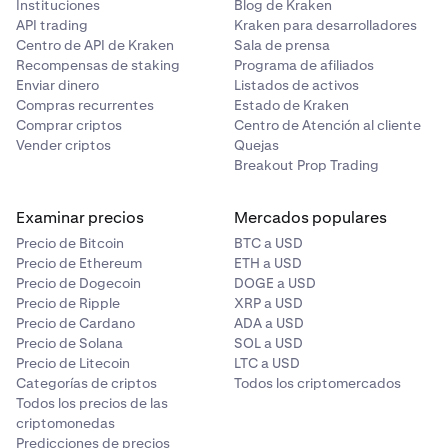
Instituciones
Blog de Kraken
API trading
Kraken para desarrolladores
Centro de API de Kraken
Sala de prensa
Recompensas de staking
Programa de afiliados
Enviar dinero
Listados de activos
Compras recurrentes
Estado de Kraken
Comprar criptos
Centro de Atención al cliente
Vender criptos
Quejas
Breakout Prop Trading
Examinar precios
Mercados populares
Precio de Bitcoin
BTC a USD
Precio de Ethereum
ETH a USD
Precio de Dogecoin
DOGE a USD
Precio de Ripple
XRP a USD
Precio de Cardano
ADA a USD
Precio de Solana
SOL a USD
Precio de Litecoin
LTC a USD
Categorías de criptos
Todos los criptomercados
Todos los precios de las
criptomonedas
Predicciones de precios