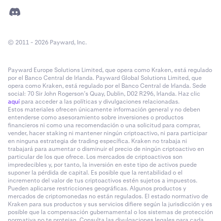
© 2011 - 2026 Payward, Inc.
Payward Europe Solutions Limited, que opera como Kraken, está regulado
por el Banco Central de Irlanda. Payward Global Solutions Limited, que
opera como Kraken, está regulado por el Banco Central de Irlanda. Sede
social: 70 Sir John Rogerson’s Quay, Dublin, D02 R296, Irlanda. Haz clic
aquí
para acceder a las políticas y divulgaciones relacionadas.
Estos materiales ofrecen únicamente información general y no deben
entenderse como asesoramiento sobre inversiones o productos
financieros ni como una recomendación o una solicitud para comprar,
vender, hacer staking ni mantener ningún criptoactivo, ni para participar
en ninguna estrategia de trading específica. Kraken no trabaja ni
trabajará para aumentar o disminuir el precio de ningún criptoactivo en
particular de los que ofrece. Los mercados de criptoactivos son
impredecibles y, por tanto, la inversión en este tipo de activos puede
suponer la pérdida de capital. Es posible que la rentabilidad o el
incremento del valor de tus criptoactivos estén sujetos a impuestos.
Pueden aplicarse restricciones geográficas. Algunos productos y
mercados de criptomonedas no están regulados. El estado normativo de
Kraken para sus productos y sus servicios difiere según la jurisdicción y es
posible que la compensación gubernamental o los sistemas de protección
normativa no te protejan. Consulta las divulgaciones legales para cada