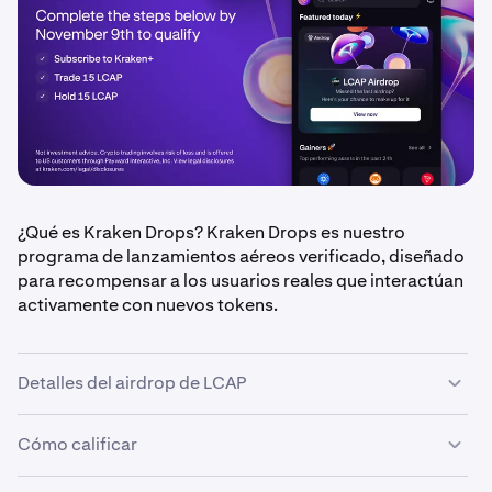
¿Qué es Kraken Drops? Kraken Drops es nuestro
programa de lanzamientos aéreos verificado, diseñado
para recompensar a los usuarios reales que interactúan
activamente con nuevos tokens.
Detalles del airdrop de LCAP
Cómo calificar
•
Cantidad del airdrop: 50.000 $ en tokens LCAP,
repartida a partes iguales entre los usuarios