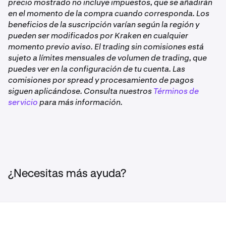
•
Tu suscripción a Kraken+ debe estar activa y al día, lo
precio mostrado no incluye impuestos, que se añadirán
que significa que no ha sido cancelada y está
en el momento de la compra cuando corresponda. Los
3–6 meses
configurada para renovarse normalmente.
beneficios de la suscripción varían según la región y
1.3×
pueden ser modificados por Kraken en cualquier
•
La actividad en Kraken Pro y la aplicación Kraken Pro
momento previo aviso. El trading sin comisiones está
no es elegible.
sujeto a límites mensuales de volumen de trading, que
Más de 6 meses
puedes ver en la configuración de tu cuenta. Las
No disponible para clientes del Reino Unido y
comisiones por spread y procesamiento de pagos
Australia.
1.5×
siguen aplicándose. Consulta nuestros
Términos de
servicio
para más información.
Por ejemplo, si tu recompensa del Drop es de 10 LCAP y
has sido miembro de Kraken+ durante más de 6 meses,
recibirás 15 LCAP (1.5×).
Si tu recompensa del Drop es de 10 LCAP y has sido
miembro de Kraken+ durante menos de 1 mes, recibirás
¿Necesitas más ayuda?
8 LCAP (0.8×).