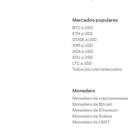
Mercados populares
BTC a USD
ETH a USD
DOGE a USD
XRP a USD
ADA a USD
SOL a USD
LTC a USD
Todos los criptomercados
Monedero
Monedero de criptomonedas
Monedero de Bitcoin
Monedero de Ethereum
Monedero de Solana
Monedero de USDT