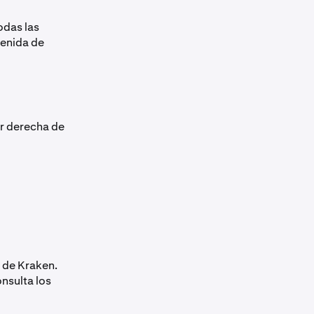
odas las
tenida de
or derecha de
 de Kraken.
nsulta los