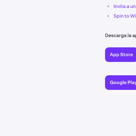
•
Invita a u
•
Spin to Wi
Descarga la a
App Store
Google Pla