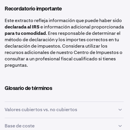
cuenta de Kraken Exchange. La declaración de carteras
registros
no custodiadas, como la Kraken Wallet, no es
Recordatorio importante
Aunque Kraken no haga un seguimiento de la base de
No
obligatoria en este momento.
coste para los activos transferidos y devueltos, sigues
Este extracto refleja información que puede haber sido
siendo responsable de declarar con precisión tus
Aun así, debes recopilar los registros en cadena e
declarada al IRS
e información adicional proporcionada
ganancias y pérdidas imponibles.
incluirlos en tu declaración de impuestos general si
1e
para tu comodidad
. Eres responsable de determinar el
contienen eventos imponibles.
método de declaración y los importes correctos en tu
Fecha de venta o disposición (excepto para
declaración de impuestos. Considera utilizar los
transacciones de stablecoin que califiquen)
recursos adicionales de nuestro Centro de Impuestos o
consultar a un profesional fiscal cualificado si tienes
Sí
preguntas.
Sí
1f
Glosario de términos
Ganancias
Sí
Valores cubiertos vs. no cubiertos
Sí
Estos términos se refieren a la información que un
Base de coste
bróker debe declarar al IRS.