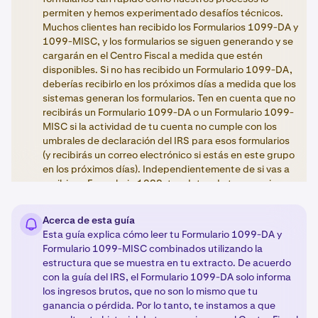
permiten y hemos experimentado desafíos técnicos.
Muchos clientes han recibido los Formularios 1099-DA y
1099-MISC, y los formularios se siguen generando y se
cargarán en el Centro Fiscal a medida que estén
disponibles. Si no has recibido un Formulario 1099-DA,
deberías recibirlo en los próximos días a medida que los
sistemas generan los formularios. Ten en cuenta que no
recibirás un Formulario 1099-DA o un Formulario 1099-
MISC si la actividad de tu cuenta no cumple con los
umbrales de declaración del IRS para esos formularios
(y recibirás un correo electrónico si estás en este grupo
en los próximos días). Independientemente de si vas a
recibir un Formulario 1099, tus datos de transacciones
aparecerán en el Centro Fiscal y te animamos de nuevo
a que utilices estos datos, ya que son los mismos datos
Acerca de esta guía
subyacentes que se utilizan para generar los
Esta guía explica cómo leer tu Formulario 1099-DA y
Formularios 1099-DA y 1099-MISC.
Formulario 1099-MISC combinados utilizando la
estructura que se muestra en tu extracto. De acuerdo
con la guía del IRS, el Formulario 1099-DA solo informa
los ingresos brutos, que no son lo mismo que tu
ganancia o pérdida. Por lo tanto, te instamos a que