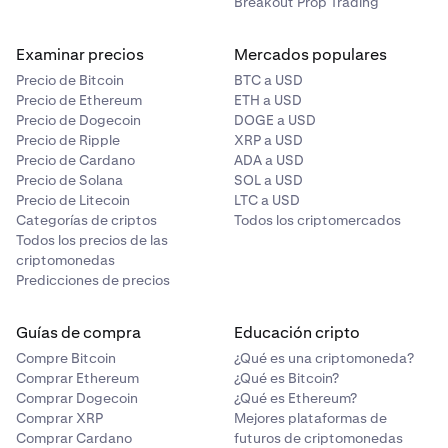
Breakout Prop Trading
Ingresos brutos
Examinar precios
Mercados populares
3b
Precio de Bitcoin
BTC a USD
Precio de Ethereum
ETH a USD
Comprueba si los ingresos proceden de: QOF
Precio de Dogecoin
DOGE a USD
Precio de Ripple
XRP a USD
N/A
Precio de Cardano
ADA a USD
N/A
Precio de Solana
SOL a USD
Precio de Litecoin
LTC a USD
Categorías de criptos
Todos los criptomercados
Todos los precios de las
4
criptomonedas
Impuesto federal sobre la renta retenido
Predicciones de precios
N/A
Guías de compra
Educación cripto
N/A
Compre Bitcoin
¿Qué es una criptomoneda?
Comprar Ethereum
¿Qué es Bitcoin?
Comprar Dogecoin
¿Qué es Ethereum?
5
Comprar XRP
Mejores plataformas de
Comprar Cardano
futuros de criptomonedas