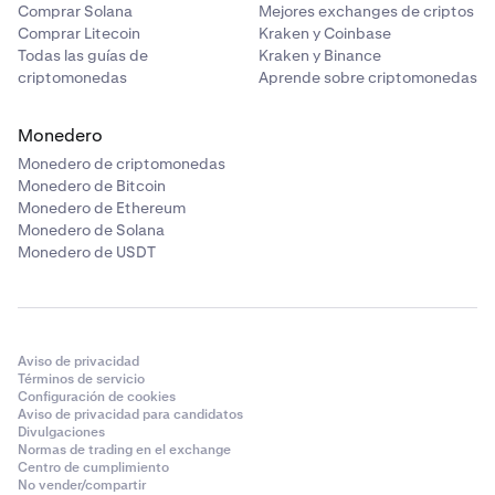
Comprueba si la pérdida no está permitida
Comprar Solana
Mejores exchanges de criptos
según el importe en 1f
Comprar Litecoin
Kraken y Coinbase
Todas las guías de
Kraken y Binance
N/A
criptomonedas
Aprende sobre criptomonedas
N/A
Monedero
Monedero de criptomonedas
6
Monedero de Bitcoin
Monedero de Ethereum
Ganancia o pérdida: a corto plazo, a largo plazo, ordinaria
Monedero de Solana
Monedero de USDT
Sí - utilizando FIFO, los clientes pueden confiar en sus propios
registros
No
Aviso de privacidad
Términos de servicio
Configuración de cookies
7
Aviso de privacidad para candidatos
Divulgaciones
Comprueba si 1f es solo efectivo
Normas de trading en el exchange
Centro de cumplimiento
Sí
No vender/compartir