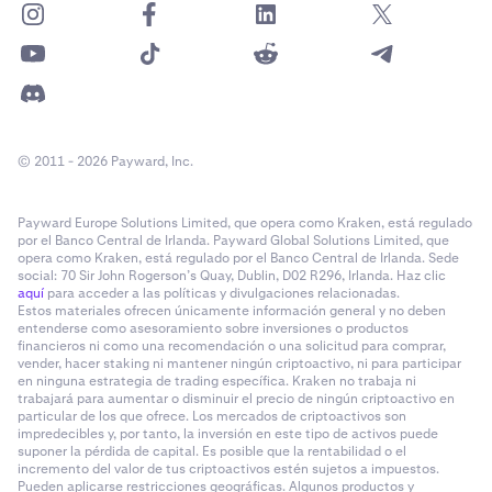
Sí
8
Comprueba si el bróker se basó en la
información proporcionada por el cliente
© 2011 - 2026 Payward, Inc.
N/A
Payward Europe Solutions Limited, que opera como Kraken, está regulado
N/A
por el Banco Central de Irlanda. Payward Global Solutions Limited, que
opera como Kraken, está regulado por el Banco Central de Irlanda. Sede
social: 70 Sir John Rogerson’s Quay, Dublin, D02 R296, Irlanda. Haz clic
aquí
para acceder a las políticas y divulgaciones relacionadas.
9
Estos materiales ofrecen únicamente información general y no deben
entenderse como asesoramiento sobre inversiones o productos
financieros ni como una recomendación o una solicitud para comprar,
Comprueba si el activo digital es un valor no cubierto
vender, hacer staking ni mantener ningún criptoactivo, ni para participar
en ninguna estrategia de trading específica. Kraken no trabaja ni
Marcado para todas las transacciones
trabajará para aumentar o disminuir el precio de ningún criptoactivo en
particular de los que ofrece. Los mercados de criptoactivos son
Marcado para todas las transacciones
impredecibles y, por tanto, la inversión en este tipo de activos puede
suponer la pérdida de capital. Es posible que la rentabilidad o el
incremento del valor de tus criptoactivos estén sujetos a impuestos.
Pueden aplicarse restricciones geográficas. Algunos productos y