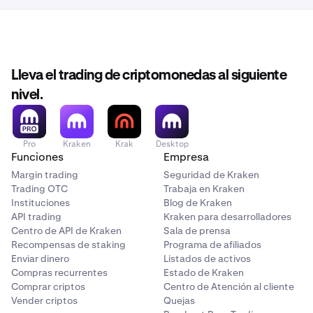
después de la venta).
Otras recompensas promocionales
registros
Estos importes pueden declararse en el Formulario
Según la legislación fiscal actual de EE. UU., las normas
No
1099-MISC si se cumplen los umbrales de declaración.
de venta de lavado (wash sale) se aplican formalmente a
los valores. Los activos digitales no se clasifican
Lleva el trading de criptomonedas al siguiente
actualmente como valores a efectos de venta de lavado;
2
nivel.
sin embargo, las normas fiscales pueden cambiar en el
Comprueba si la base se ha declarado al IRS
futuro. Debes consultar a un asesor fiscal para obtener
orientación.
No marcado
Pro
Kraken
Krak
Desktop
Funciones
Empresa
No marcado
Margin trading
Seguridad de Kraken
Trading OTC
Trabaja en Kraken
Instituciones
Blog de Kraken
3a
API trading
Kraken para desarrolladores
Centro de API de Kraken
Sala de prensa
Declarado al IRS: Ingresos brutos o
Recompensas de staking
Programa de afiliados
(Ingresos netos - ajustados por la prima de
Enviar dinero
Listados de activos
opciones)
Compras recurrentes
Estado de Kraken
Comprar criptos
Centro de Atención al cliente
Ingresos brutos
Vender criptos
Quejas